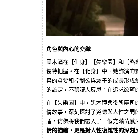
角色與內心的交織
黑木瞳在【化身】【失樂園】和【略
獨特把握。在【化身】中，她飾演的
葉的貪婪和控制欲與霧子的成長形成
的設定，不禁讓人反思：在追求欲望
在【失樂園】中，黑木瞳與役所廣司
情故事，深刻探討了道德與人性之間
盾，仿佛將我們帶入了一個充滿情感
情的描繪，更是對人性復雜性的深刻