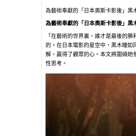
為藝術奉獻的「日本奧斯卡影後」黑
為藝術奉獻的「日本奧斯卡影後」黑
「在藝術的世界裏，誰才是最後的勝
的。在日本電影的星空中，黑木瞳如
解，贏得了觀眾的心。本文將圍繞她
性思考。