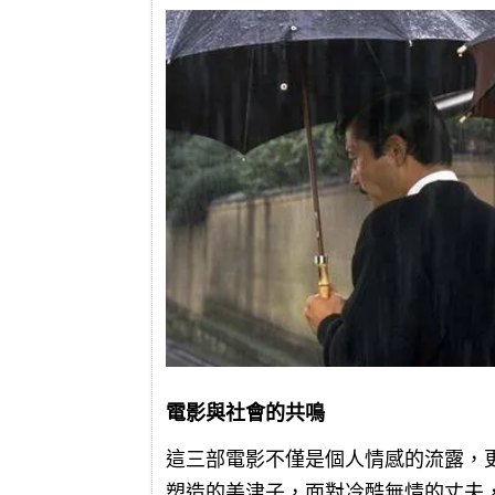
電影與社會的共鳴
這三部電影不僅是個人情感的流露，
塑造的美津子，面對冷酷無情的丈夫