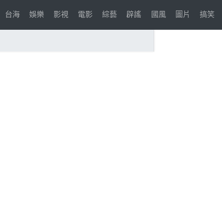
台海
娛樂
影視
電影
綜藝
辟謠
國風
圖片
搞笑