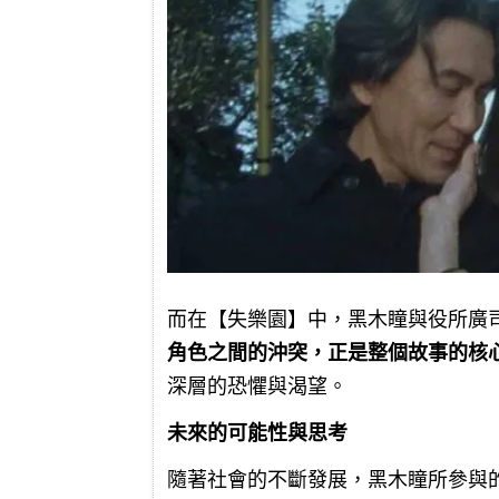
而在【失樂園】中，黑木瞳與役所廣
角色之間的沖突，正是整個故事的核
深層的恐懼與渴望。
未來的可能性與思考
隨著社會的不斷發展，黑木瞳所參與