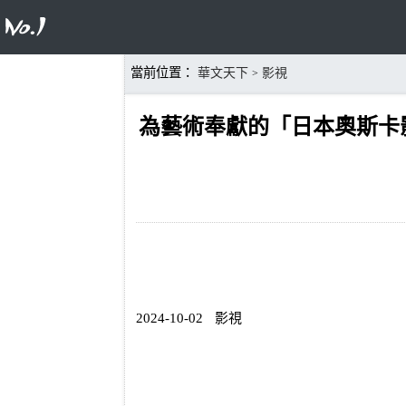
當前位置：
華文天下
影視
>
為藝術奉獻的「日本奧斯卡
2024-10-02
影視