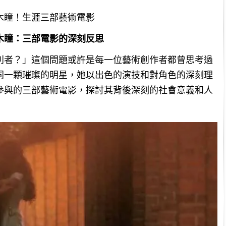
木瞳！生涯三部藝術電影
木瞳：三部電影的深刻反思
利者？」這個問題或許是每一位藝術創作者都曾思考過
同一顆璀璨的明星，她以出色的演技和對角色的深刻理
參與的三部藝術電影，探討其背後深刻的社會意義和人