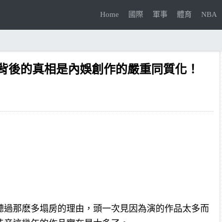
Home
國際
軍事
體育
NBA
背後的真相是內娛創作的嚴重同質化！
聽過那麽多塌房的理由，頭一次見因為演的作品太多而