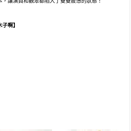
本，讓演員和觀眾都陷入了雙雙疲憊的狀態！
木子啊】