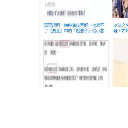
事實證明，梅婷演技再好，也救不
以法之
了【惡意】中的「戲混子」張小斐
難，才
影視
視