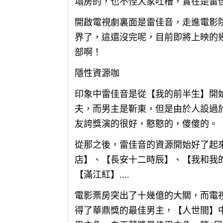
塌房的，也不怪大家吐槽，實在是雷
開啟電視劇裏面是雷佳音，走進電影
界了，這還沒完呢，目前即將上映的
部啊！
隱性資源咖
印象中雷佳音是從【我的前半生】開
夫，而男主是靳東，但是由於人設過
友誇獎演的很好，憨憨的，傻傻的。
從那之後，雷佳音的資源開始好了起
店】、【長安十二時辰】、【我和我
【滿江紅】....
電影票房突出了十幾億的大關，而電
得了華鼎獎的最佳男主，【人世間】