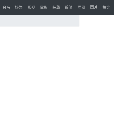
台海
娛樂
影視
電影
綜藝
辟謠
國風
圖片
搞笑