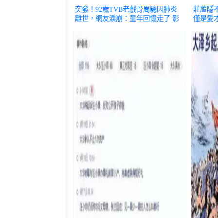
突發！92歲TVB老戲骨周驄因肺炎
莊蘆隱
離世，網友淚崩：童年回憶走了
影
僅是愛
視
影視