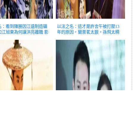
名：看到陳勝因江遠制造礦
以法之名：這才是許言午被打壓13
知江旭東為何讓洪亮離職
影
年的原因，蘭景茗太狠，孫飛太精
影視