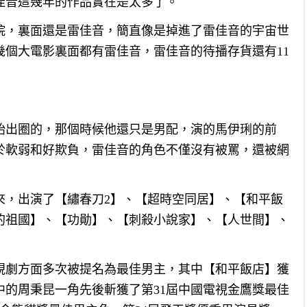
佳音這幾年的作品實在是太多了。
院，裏面還是雷佳音，簡直像是掉進了雷佳音的宇宙世
幾個大電影裏面都有雷佳音，雷佳音的待播存貨還有11
始出圈的，那個時候他還只是男配，演的馬伊琍的前
於軟弱和好欺負，雷佳音的角色不僅沒有被罵，還被網
來，出演了【繡春刀2】、【超時空同居】、【和平飯
的祖國】、【功勛】、【刺殺小說家】、【人世間】、
視劇方面多次被提名為最佳男主，其中【和平飯店】獲
中的周秉昆一角先後斬獲了第31屆中國電視金鷹獎最佳