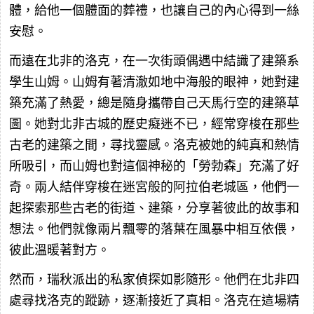
體，給他一個體面的葬禮，也讓自己的內心得到一絲
安慰。
而遠在北非的洛克，在一次街頭偶遇中結識了建築系
學生山姆。山姆有著清澈如地中海般的眼神，她對建
築充滿了熱愛，總是隨身攜帶自己天馬行空的建築草
圖。她對北非古城的歷史癡迷不已，經常穿梭在那些
古老的建築之間，尋找靈感。洛克被她的純真和熱情
所吸引，而山姆也對這個神秘的「勞勃森」充滿了好
奇。兩人結伴穿梭在迷宮般的阿拉伯老城區，他們一
起探索那些古老的街道、建築，分享著彼此的故事和
想法。他們就像兩片飄零的落葉在風暴中相互依偎，
彼此溫暖著對方。
然而，瑞秋派出的私家偵探如影隨形。他們在北非四
處尋找洛克的蹤跡，逐漸接近了真相。洛克在這場精