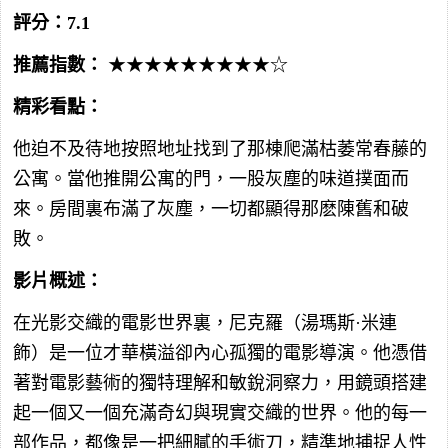
評分：7.1
推薦指數：
★★★★★★★★★☆
精彩看點：
他迫不及待地按照地址找到了那棟爬滿枯萎常春藤的
公寓。當他推開公寓的門，一股灰塵的味道撲面而
來。房間裏布滿了灰塵，一切都顯得那麽陳舊和破
敗。
影片概述：
在光影交織的電影世界裏，尼克羅（湯瑪斯·米連
飾）是一位才華橫溢卻內心孤獨的電影導演。他憑借
著對電影藝術的獨特理解和敏銳洞察力，用鏡頭搭建
起一個又一個充滿奇幻與現實交織的世界。他的每一
部作品，都像是一把細膩的手術刀，精準地捕捉人性