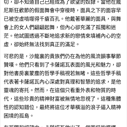
切，卻不知道自己已經成為了欲望的奴隸。當他在威
尼斯狂歡節的假面舞會中穿梭時，面具之下的面容早
已被空虛啃噬得千瘡百孔。他戴著華麗的面具，與舞
會上的女人們翩翩起舞，但內心卻充滿了孤獨和迷
茫。他試圖透過不斷地追求新的戀情來填補內心的空
虛，卻始終無法找到真正的滿足。
可悲的是，沙龍裏的貴族們仍在為他的風流韻事擊節
贊嘆。他們只看到了卡薩諾瓦表面的風光和魅力，卻
對他書房裏蒙塵的哲學手稿視若無睹。這些哲學手稿
代表著卡薩諾瓦內心深處對真理和智慧的追求，是他
靈魂的寄托。然而，在這個只看重外表和物質的時
代，這些珍貴的精神財富被無情地忽視了。這種集體
性的認知錯位，最終將這位才華橫溢的浪子逼入精神
困境的孤島。