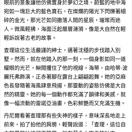
眼前的景象讓他仿佛置身於夢幻之境。蔚藍的地中海
宛如一塊巨大的藍色寶石，在燦爛的陽光下閃爍著細
碎的金光，那光芒如同撒落人間的星辰，璀璨而迷
人。微風輕拂，海面泛起層層漣漪，像是大自然在輕
輕訴說著古老的故事。
查理這位生活嚴謹的紳士，邁著沈穩的步伐踏入別
墅。然而，就在他踏入的那一刻，一個身影如同一道
耀眼的光芒，瞬間攫住了他的視線。海蒂，由哈蒂·波
麗托弗飾演，正赤著腳在露台上翩翩起舞。她的亞麻
色長發隨著海風肆意飛揚，那靈動的姿態仿佛是大自
然的精靈。她的每一個動作都充滿了韻律和美感，就
像一幅流動的雷諾亞油畫，色彩鮮艷而又充滿生機。
丹尼爾看著查理那有些失神的樣子，意味深長地走上
前來，拍了拍他的肩膀，輕聲說道：「查理，這位自