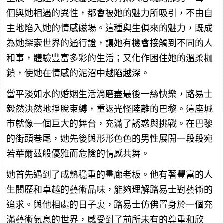
個與她相遇的異性，都會被她的魅力所吸引，不由自
主地陷入她的情感磁場。這種與生俱來的魅力，既成
為她探索世界的通行證，讓她有機會接觸到不同的人
和事，體驗豐富多彩的生活；又化作困住她的溫柔枷
鎖，使她在情感的泥沼中越陷越深。
當平淡如水的婚姻生活消磨盡最後一絲快樂，路易士
毅然決然地掙脫束縛，重返光怪陸離的巴黎。這座城
市就像一個巨大的舞台，充滿了誘惑與挑戰。在巴黎
的街頭巷尾，她先後與形形色色的男性展開一段段宛
若華爾茲般優雅而危險的情感共舞。
她首先遇到了成熟穩重的畫廊老板。他有著豐富的人
生閱歷和卓越的藝術品味，能夠理解路易士對藝術的
追求。與他相處的日子裏，路易士仿佛置身於一個充
滿藝術氣息的世界，感受到了前所未有的尊重和欣