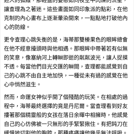
迷人的弧線，那輕盈的姿態如同夜空中閃爍的流星，
讓查理為之著迷。這些畫面如同印象派的點彩，在他
克制的內心畫布上逐漸暈染開來，一點點地打破他內
心的防線。
更令查理心跳失衡的是，海蒂那雙榛果色的眼眸總會
在他不經意擡頭時與他相遇。那眼眸中帶著若有似無
的笑意，像塞納河上轉瞬即逝的粼粼波光，讓人捉摸
不透。每當他們目光交匯的瞬間，查理都能感覺到自
己的心跳不由自主地加快，一種從未有過的感覺在他
心中悄然滋生。
然而，命運女神似乎開了個殘酷的玩笑。在相處的過
程中，海蒂最終選擇的竟是丹尼爾。當查理看到好友
摟著那個精靈般的女孩在落日余暉中相擁時，他感覺
自己的心仿佛被一只無形的手緊緊揪住。有把鈍刀在
緩慢地切割他的胸腔，那種疼痛讓他幾乎無法呼吸。