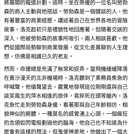
將展開的報道計劃。這時，坐在旁邊的一位名叫勞勃
森的商人主動與他搭話。勞勃森是一個健談的人，他
有著豐富的商業經歷，講述著自己在世界各地的冒險
故事。洛克起初只是禮貌性地回應著，但隨著交談的
深入，他被勞勃森的故事所吸引，兩人相談甚歡。他
們從國際局勢聊到商業發展，從文化差異聊到人生理
想，仿佛是相識已久的老友。
然而，命運總是充滿了無常和捉弄。當飛機緩緩降落
在黃沙漫天的北非機場時，洛克聽到了乘務員焦急的
呼喊聲。他循聲望去，震驚地發現這位剛剛還與自己
談笑風生的萍水相逢的旅伴，竟猝死在頭等艙內。洛
克急忙走到勞勃森身邊，看著那與自己年齡相仿、相
貌神似的屍體，一種莫名的感覺湧上心頭。一個瘋狂
的念頭如閃電般劃過他的腦海，他自己也不知道為什
麽會有這樣的想法，但鬼使神差地，他做出了一個大