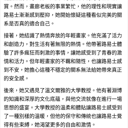
賞。然而，畫廊老板的事業繁忙，他的理性和現實讓
路易士漸漸感到壓抑，她開始懷疑這種看似完美的關
系是否真的適合自己。
接著，她結識了熱情奔放的年輕畫家。他充滿了活力
和創造力，對生活有著無限的熱情。他帶著路易士體
驗了許多瘋狂而刺激的事情，讓她感受到了青春的激
情和活力。但年輕畫家的不羈和隨性，也讓路易士感
到不安，她擔心這種不穩定的關系無法給她帶來真正
的安全感。
後來，她又遇見了溫文爾雅的大學教授。他有著淵博
的知識和深厚的文化底蘊，與他交流就像在進行一場
思想的盛宴。大學教授的溫柔和體貼讓路易士感受到
了一種別樣的溫暖，但他的保守和傳統也讓路易士覺
得有些束縛，她渴望更多的自由和激情。