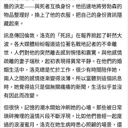
膽的決定——與死者互換身份。他迅速地將勞勃森的
物品整理好，換上了他的衣服，把自己的身份資訊隱
藏起來。
訊息傳回倫敦，洛克的「死訊」在報界掀起了軒然大
波。各大媒體紛紛報道這位著名戰地記者的不幸離
世，人們對他的突然離去感到惋惜和震驚。與他感情
疏離的妻子瑞秋，起初表現得異常平靜。在他們的婚
姻生活中，洛克總是忙於工作，很少有時間陪伴她，
兩人之間的感情逐漸變得淡薄。所以當聽到這個訊息
時，她覺得這只是個無關痛癢的新聞，生活似乎並沒
有因此而改變。
但很快，記憶的潮水開始沖刷她的心墻。那些被日常
瑣碎掩埋的溫情片段不斷浮現，比如他們曾經一起度
過的浪漫蜜月，洛克在她生病時悉心照顧的場景，還