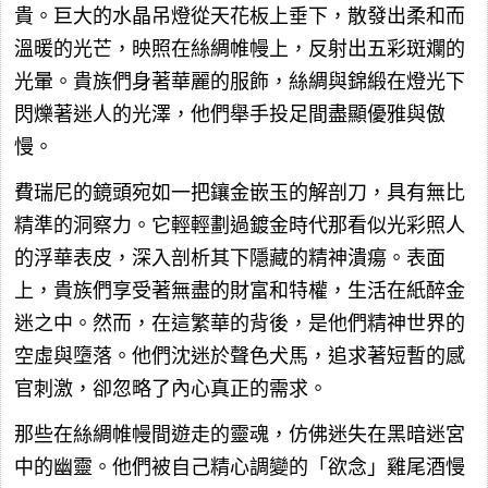
貴。巨大的水晶吊燈從天花板上垂下，散發出柔和而
溫暖的光芒，映照在絲綢帷幔上，反射出五彩斑斕的
光暈。貴族們身著華麗的服飾，絲綢與錦緞在燈光下
閃爍著迷人的光澤，他們舉手投足間盡顯優雅與傲
慢。
費瑞尼的鏡頭宛如一把鑲金嵌玉的解剖刀，具有無比
精準的洞察力。它輕輕劃過鍍金時代那看似光彩照人
的浮華表皮，深入剖析其下隱藏的精神潰瘍。表面
上，貴族們享受著無盡的財富和特權，生活在紙醉金
迷之中。然而，在這繁華的背後，是他們精神世界的
空虛與墮落。他們沈迷於聲色犬馬，追求著短暫的感
官刺激，卻忽略了內心真正的需求。
那些在絲綢帷幔間遊走的靈魂，仿佛迷失在黑暗迷宮
中的幽靈。他們被自己精心調變的「欲念」雞尾酒慢