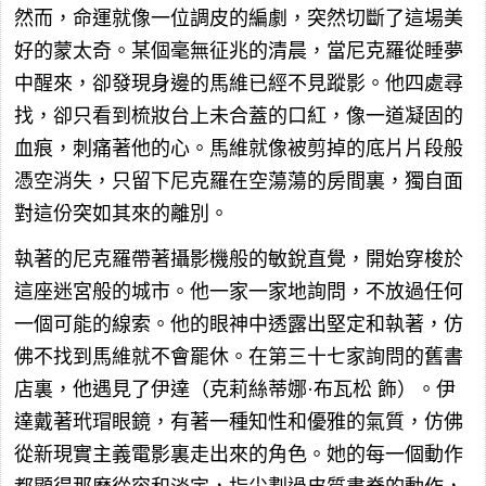
然而，命運就像一位調皮的編劇，突然切斷了這場美
好的蒙太奇。某個毫無征兆的清晨，當尼克羅從睡夢
中醒來，卻發現身邊的馬維已經不見蹤影。他四處尋
找，卻只看到梳妝台上未合蓋的口紅，像一道凝固的
血痕，刺痛著他的心。馬維就像被剪掉的底片片段般
憑空消失，只留下尼克羅在空蕩蕩的房間裏，獨自面
對這份突如其來的離別。
執著的尼克羅帶著攝影機般的敏銳直覺，開始穿梭於
這座迷宮般的城市。他一家一家地詢問，不放過任何
一個可能的線索。他的眼神中透露出堅定和執著，仿
佛不找到馬維就不會罷休。在第三十七家詢問的舊書
店裏，他遇見了伊達（克莉絲蒂娜·布瓦松 飾）。伊
達戴著玳瑁眼鏡，有著一種知性和優雅的氣質，仿佛
從新現實主義電影裏走出來的角色。她的每一個動作