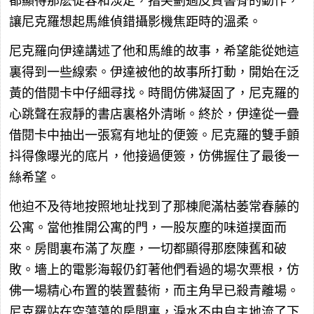
都顯得那麽從容和淡定，指尖劃過皮質書脊的動作，
讓尼克羅想起馬維偵錯攝影機焦距時的溫柔。
尼克羅向伊達講述了他和馬維的故事，希望能從她這
裏得到一些線索。伊達被他的故事所打動，開始在泛
黃的借閱卡中仔細尋找。時間仿佛凝固了，尼克羅的
心跳聲在寂靜的書店裏格外清晰。終於，伊達從一疊
借閱卡中抽出一張寫有地址的便簽。尼克羅的雙手顫
抖得像曝光的底片，他接過便簽，仿佛握住了最後一
絲希望。
他迫不及待地按照地址找到了那棟爬滿枯萎常春藤的
公寓。當他推開公寓的門，一股灰塵的味道撲面而
來。房間裏布滿了灰塵，一切都顯得那麽陳舊和破
敗。墻上的電影海報仍釘著他們看過的場次票根，仿
佛一場精心布置的裝置藝術，而主角早已殺青離場。
尼克羅站在空蕩蕩的房間裏，淚水不由自主地流了下