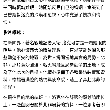
這些回憶如同電影般在她的腦海中放映，讓她在午夜
夢回時輾轉難眠。她開始反思自己的婚姻，意識到自
己曾經對洛克的冷漠和忽視，心中充滿了愧疚和悔
恨。
影片概述：
在新聞界，著名戰地記者大衛·洛克可謂是一顆耀眼的
明星。他心懷遠大的職業理想，一直渴望能夠深入那
些動蕩不安的地區，為世人揭開當地真實的局勢。北
非，那片黃沙彌漫、戰火紛飛且局勢動蕩的土地，成
為了他此次的目標。他精心準備了各種采訪裝置和資
料，懷揣著滿腔的熱情與使命感，踏上了奔赴北非的
征程。
在飛往目的地的航班上，洛克坐在舒適的頭等艙座位
上，一邊翻閱著關於北非局勢的資料，一邊思考著即