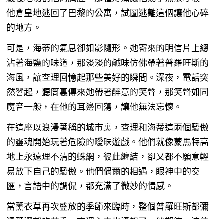
他倉皇地逃回了巴黎的公寓，試圖逃離這個讓他心碎
的地方。
可是，海蒂的氣息卻如影隨形。她寄來的明信片上總
沾著海鹽的味道，那淡淡的鹹味仿佛帶著普羅旺斯的
海風，讓查理回憶起那些美好的瞬間。深夜，電話突
然響起，聽筒裏傳來她帶著醉意的笑聲，那笑聲如同
魔音一般，在他的耳邊回蕩，讓他無法忘懷。
在這座以浪漫著稱的城市裏，查理和海蒂這兩個驕傲
的靈魂開始玩著危險的曖昧遊戲。他們就像蒙馬特高
地上永遠理不清的蛛網，彼此纏結，卻又都不願意輕
易放下自己的驕傲。他們偶爾的相遇，眼神中的交
匯，言語中的調侃，都充滿了微妙的情感。
當薰衣草再次盛放的季節來臨時，整個普羅旺斯都彌