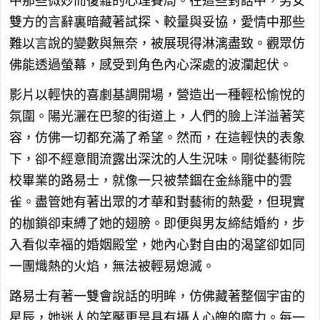
中那些微妙而復雜的心理賽局。在這些對話中，男女
雙方的言辭裏暗藏著試探、較量與妥協，愛情中那些
難以言說的變數與無奈，被展現得淋漓盡致。觀眾仿
佛能透過螢幕，感受到角色內心深處的波瀾起伏。
影片以輕快的喜劇基調開場，營造出一種輕松愉悅的
氛圍。陽光灑在巴黎的街道上，人們的臉上洋溢著笑
容，仿佛一切都充滿了希望。然而，在這輕快的表象
下，卻不經意間流露出深沈的人生況味。剛從藝術院
校畢業的路易士，就像一只被禁錮在金絲籠中的雲
雀。盡管她有著出眾的才華和對藝術的熱愛，但現實
的枷鎖卻束縛了她的翅膀。即便與男友締結婚約，步
入看似幸福的婚姻殿堂，她內心對自由的渴望卻如同
一團熾熱的火焰，無法被輕易熄滅。
路易士有著一雙會說話的明眸，仿佛藏著整個宇宙的
星辰，她迷人的笑靨更是具有攝人心魄的魔力。每一