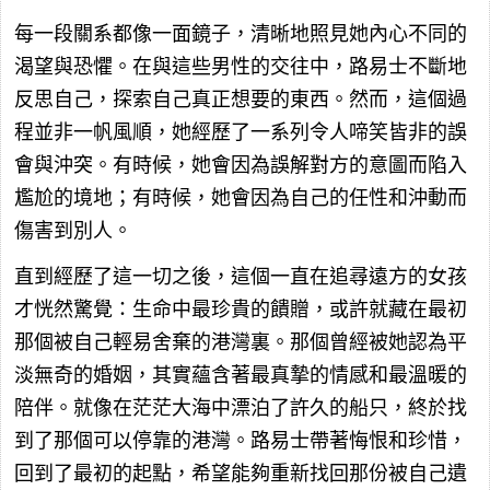
每一段關系都像一面鏡子，清晰地照見她內心不同的
渴望與恐懼。在與這些男性的交往中，路易士不斷地
反思自己，探索自己真正想要的東西。然而，這個過
程並非一帆風順，她經歷了一系列令人啼笑皆非的誤
會與沖突。有時候，她會因為誤解對方的意圖而陷入
尷尬的境地；有時候，她會因為自己的任性和沖動而
傷害到別人。
直到經歷了這一切之後，這個一直在追尋遠方的女孩
才恍然驚覺：生命中最珍貴的饋贈，或許就藏在最初
那個被自己輕易舍棄的港灣裏。那個曾經被她認為平
淡無奇的婚姻，其實蘊含著最真摯的情感和最溫暖的
陪伴。就像在茫茫大海中漂泊了許久的船只，終於找
到了那個可以停靠的港灣。路易士帶著悔恨和珍惜，
回到了最初的起點，希望能夠重新找回那份被自己遺