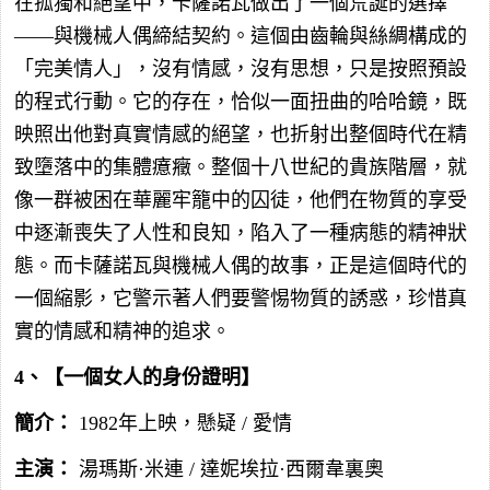
在孤獨和絕望中，卡薩諾瓦做出了一個荒誕的選擇
——與機械人偶締結契約。這個由齒輪與絲綢構成的
「完美情人」，沒有情感，沒有思想，只是按照預設
的程式行動。它的存在，恰似一面扭曲的哈哈鏡，既
映照出他對真實情感的絕望，也折射出整個時代在精
致墮落中的集體癔癥。整個十八世紀的貴族階層，就
像一群被困在華麗牢籠中的囚徒，他們在物質的享受
中逐漸喪失了人性和良知，陷入了一種病態的精神狀
態。而卡薩諾瓦與機械人偶的故事，正是這個時代的
一個縮影，它警示著人們要警惕物質的誘惑，珍惜真
實的情感和精神的追求。
4、【一個女人的身份證明】
簡介：
1982年上映，懸疑 / 愛情
主演：
湯瑪斯·米連 / 達妮埃拉·西爾韋裏奧