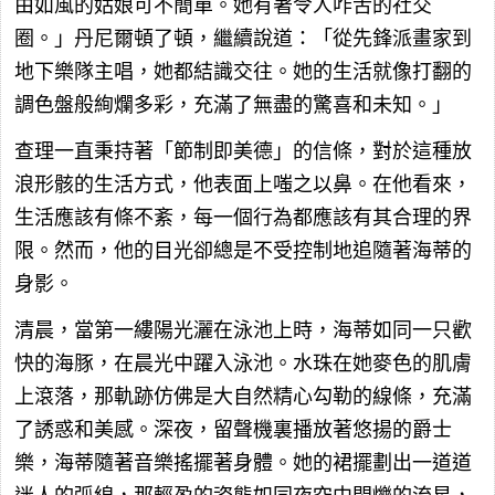
由如風的姑娘可不簡單。她有著令人咋舌的社交
圈。」丹尼爾頓了頓，繼續說道：「從先鋒派畫家到
地下樂隊主唱，她都結識交往。她的生活就像打翻的
調色盤般絢爛多彩，充滿了無盡的驚喜和未知。」
查理一直秉持著「節制即美德」的信條，對於這種放
浪形骸的生活方式，他表面上嗤之以鼻。在他看來，
生活應該有條不紊，每一個行為都應該有其合理的界
限。然而，他的目光卻總是不受控制地追隨著海蒂的
身影。
清晨，當第一縷陽光灑在泳池上時，海蒂如同一只歡
快的海豚，在晨光中躍入泳池。水珠在她麥色的肌膚
上滾落，那軌跡仿佛是大自然精心勾勒的線條，充滿
了誘惑和美感。深夜，留聲機裏播放著悠揚的爵士
樂，海蒂隨著音樂搖擺著身體。她的裙擺劃出一道道