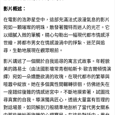
影片概述：
在電影的浩渺星空中，這部充滿法式浪漫氣息的影片
宛如一顆璀璨的明珠，散發著獨特而迷人的光芒。它
以細膩入微的筆觸，精心勾勒出一幅現代都市情感浮
世繪，將都市男女在情感漩渦中的掙紮、迷茫與追
尋，生動地展現在觀眾眼前。
影片講述了一個關於自我追尋的寓言式故事。年輕貌
美的路易士（由法國影壇常青樹帕斯卡·歐吉爾傾情演
繹）宛如一朵嬌艷欲滴的玫瑰，在現代都市的繁華與
喧囂中綻放。她在多個異性間輾轉徘徊，仿佛迷失在
一座錯綜復雜的情感迷宮中，不斷地摸索著，試圖找
尋真實的自我。導演獨具匠心，透過大量富有哲理的
對話場景，如同解剖刀般精準地剖析了當代男女關系