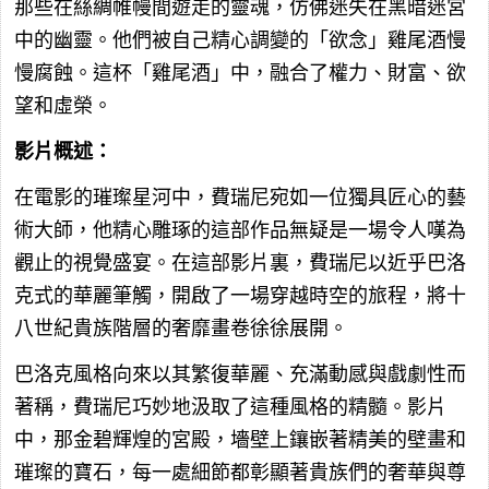
那些在絲綢帷幔間遊走的靈魂，仿佛迷失在黑暗迷宮
中的幽靈。他們被自己精心調變的「欲念」雞尾酒慢
慢腐蝕。這杯「雞尾酒」中，融合了權力、財富、欲
望和虛榮。
影片概述：
在電影的璀璨星河中，費瑞尼宛如一位獨具匠心的藝
術大師，他精心雕琢的這部作品無疑是一場令人嘆為
觀止的視覺盛宴。在這部影片裏，費瑞尼以近乎巴洛
克式的華麗筆觸，開啟了一場穿越時空的旅程，將十
八世紀貴族階層的奢靡畫卷徐徐展開。
巴洛克風格向來以其繁復華麗、充滿動感與戲劇性而
著稱，費瑞尼巧妙地汲取了這種風格的精髓。影片
中，那金碧輝煌的宮殿，墻壁上鑲嵌著精美的壁畫和
璀璨的寶石，每一處細節都彰顯著貴族們的奢華與尊