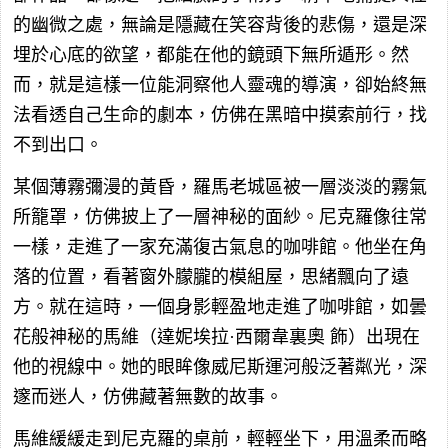
的幽微之處，無論是隱藏在笑容背後的悲傷，還是深
埋於心底的欲望，都能在他的鏡頭下無所遁形。然
而，就是這樣一位能洞察他人靈魂的導演，卻始終無
法看透自己生命的劇本，仿佛在黑暗中摸索前行，找
不到出口。
某個薄霧彌漫的黃昏，羅馬老城區被一層淡淡的霧氣
所籠罩，仿佛披上了一層神秘的面紗。尼克羅像往常
一樣，走進了一家充滿復古氣息的咖啡館。他坐在角
落的位置，看著窗外朦朧的模組屋，思緒飄向了遠
方。就在這時，一個身影輕盈地走進了咖啡館，如曇
花般神秘的馬維（達妮埃拉·西爾韋裏奧 飾）出現在
他的視線中。她的眼眸像威尼斯運河般泛著粼光，深
邃而迷人，仿佛藏著無數的故事。
馬維緩緩走到尼克羅的桌前，輕輕坐下，用溫柔而略