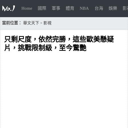
Home
國際
軍事
體育
NBA
台海
娛樂
影
當前位置：
華文天下
影視
>
只剩尺度，依然完勝，這些歐美懸疑
片，挑戰限制級，至今驚艷