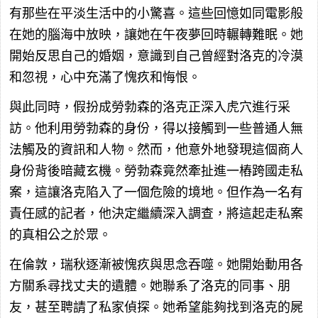
有那些在平淡生活中的小驚喜。這些回憶如同電影般
在她的腦海中放映，讓她在午夜夢回時輾轉難眠。她
開始反思自己的婚姻，意識到自己曾經對洛克的冷漠
和忽視，心中充滿了愧疚和悔恨。
與此同時，假扮成勞勃森的洛克正深入虎穴進行采
訪。他利用勞勃森的身份，得以接觸到一些普通人無
法觸及的資訊和人物。然而，他意外地發現這個商人
身份背後暗藏玄機。勞勃森竟然牽扯進一樁跨國走私
案，這讓洛克陷入了一個危險的境地。但作為一名有
責任感的記者，他決定繼續深入調查，將這起走私案
的真相公之於眾。
在倫敦，瑞秋逐漸被愧疚與思念吞噬。她開始動用各
方關系尋找丈夫的遺體。她聯系了洛克的同事、朋
友，甚至聘請了私家偵探。她希望能夠找到洛克的屍