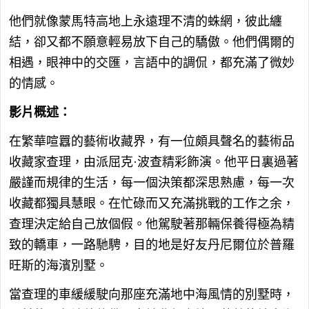
他們就像蒙馬特高地上永遠理不清的蛛網，彼此纏
結，卻又都不願意輕易放下自己的驕傲。他們偶爾的
相遇，眼神中的交匯，言語中的調侃，都充滿了微妙
的情感。
影片概述：
在繁華喧囂的藝術收藏界，有一位頗具聲名的藝術品
收藏家查理，由派屈克·波查精彩飾演。他平日裏過著
嚴謹而規律的生活，每一個決策都深思熟慮，每一次
收藏都獨具慧眼。在忙碌而又充滿挑戰的工作之余，
查理決定給自己放個假。他駕駛著那輛保養得極為精
致的轎車，一路馳騁，目的地是好友丹尼爾位於普羅
旺斯的海濱別墅。
當查理的車緩緩駛向那座充滿地中海風情的別墅時，