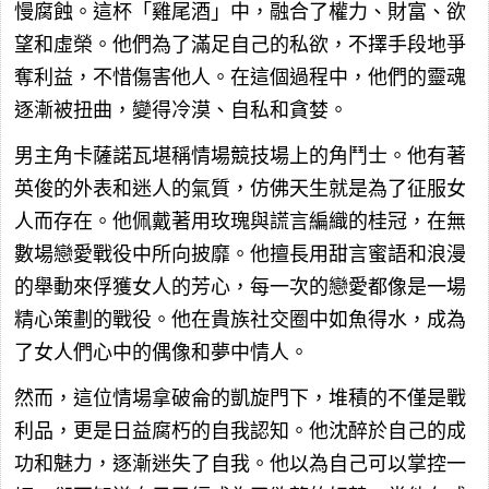
慢腐蝕。這杯「雞尾酒」中，融合了權力、財富、欲
望和虛榮。他們為了滿足自己的私欲，不擇手段地爭
奪利益，不惜傷害他人。在這個過程中，他們的靈魂
逐漸被扭曲，變得冷漠、自私和貪婪。
男主角卡薩諾瓦堪稱情場競技場上的角鬥士。他有著
英俊的外表和迷人的氣質，仿佛天生就是為了征服女
人而存在。他佩戴著用玫瑰與謊言編織的桂冠，在無
數場戀愛戰役中所向披靡。他擅長用甜言蜜語和浪漫
的舉動來俘獲女人的芳心，每一次的戀愛都像是一場
精心策劃的戰役。他在貴族社交圈中如魚得水，成為
了女人們心中的偶像和夢中情人。
然而，這位情場拿破侖的凱旋門下，堆積的不僅是戰
利品，更是日益腐朽的自我認知。他沈醉於自己的成
功和魅力，逐漸迷失了自我。他以為自己可以掌控一