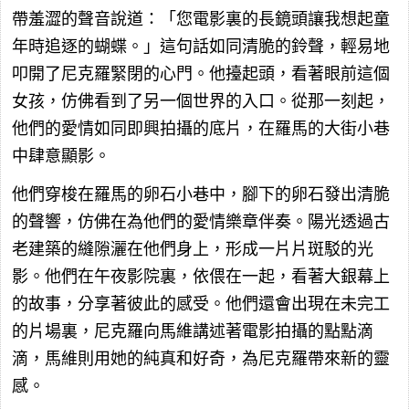
帶羞澀的聲音說道：「您電影裏的長鏡頭讓我想起童
年時追逐的蝴蝶。」這句話如同清脆的鈴聲，輕易地
叩開了尼克羅緊閉的心門。他擡起頭，看著眼前這個
女孩，仿佛看到了另一個世界的入口。從那一刻起，
他們的愛情如同即興拍攝的底片，在羅馬的大街小巷
中肆意顯影。
他們穿梭在羅馬的卵石小巷中，腳下的卵石發出清脆
的聲響，仿佛在為他們的愛情樂章伴奏。陽光透過古
老建築的縫隙灑在他們身上，形成一片片斑駁的光
影。他們在午夜影院裏，依偎在一起，看著大銀幕上
的故事，分享著彼此的感受。他們還會出現在未完工
的片場裏，尼克羅向馬維講述著電影拍攝的點點滴
滴，馬維則用她的純真和好奇，為尼克羅帶來新的靈
感。