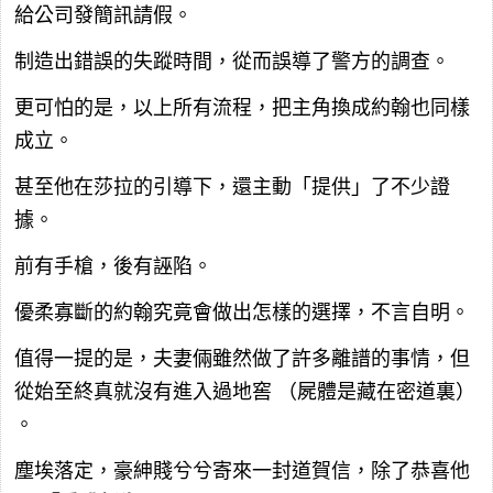
給公司發簡訊請假。
制造出錯誤的失蹤時間，從而誤導了警方的調查。
更可怕的是，以上所有流程，把主角換成約翰也同樣
成立。
甚至他在莎拉的引導下，還主動「提供」了不少證
據。
前有手槍，後有誣陷。
優柔寡斷的約翰究竟會做出怎樣的選擇，不言自明。
值得一提的是，夫妻倆雖然做了許多離譜的事情，但
從始至終真就沒有進入過地窖 （屍體是藏在密道裏）
。
塵埃落定，豪紳賤兮兮寄來一封道賀信，除了恭喜他