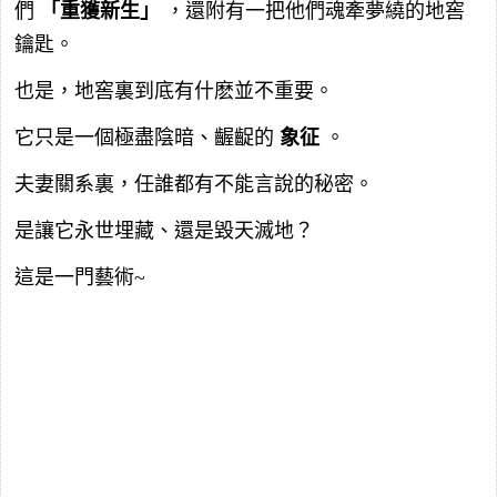
們
「重獲新生」
，還附有一把他們魂牽夢繞的地窖
鑰匙。
也是，地窖裏到底有什麽並不重要。
它只是一個極盡陰暗、齷齪的
象征
。
夫妻關系裏，任誰都有不能言說的秘密。
是讓它永世埋藏、還是毀天滅地？
這是一門藝術~