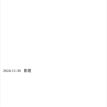
2024-11-30
影視