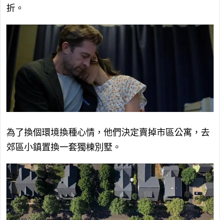
折。
為了換個環境換種心情，他們決定賣掉市區公寓，去
郊區小鎮置換一套獨棟別墅。