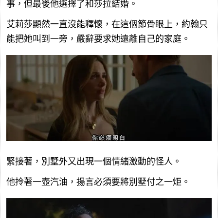
事，但最後他選擇了和莎拉結婚。
艾莉莎顯然一直沒能釋懷，在這個節骨眼上，約翰只
能把她叫到一旁，嚴辭要求她遠離自己的家庭。
緊接著，別墅外又出現一個情緒激動的怪人。
他拎著一壺汽油，揚言必須要將別墅付之一炬。