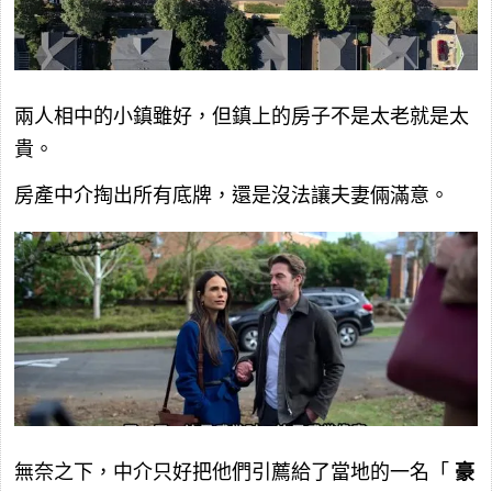
兩人相中的小鎮雖好，但鎮上的房子不是太老就是太
貴。
房產中介掏出所有底牌，還是沒法讓夫妻倆滿意。
無奈之下，中介只好把他們引薦給了當地的一名「
豪