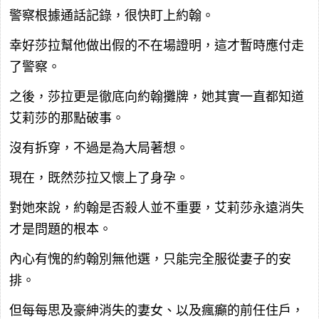
警察根據通話記錄，很快盯上約翰。
幸好莎拉幫他做出假的不在場證明，這才暫時應付走
了警察。
之後，莎拉更是徹底向約翰攤牌，她其實一直都知道
艾莉莎的那點破事。
沒有拆穿，不過是為大局著想。
現在，既然莎拉又懷上了身孕。
對她來說，約翰是否殺人並不重要，艾莉莎永遠消失
才是問題的根本。
內心有愧的約翰別無他選，只能完全服從妻子的安
排。
但每每思及豪紳消失的妻女、以及瘋癲的前任住戶，