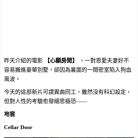
昨天介紹的電影
【心願房間】
，一對恩愛夫妻好不
容易搬進豪華別墅，卻因為裏面的一間密室陷入狗血
風波。
今天的這部新片可謂異曲同工，雖然沒有科幻設定，
但對人性的考驗愈發細思極恐——
地窖
Cellar Door