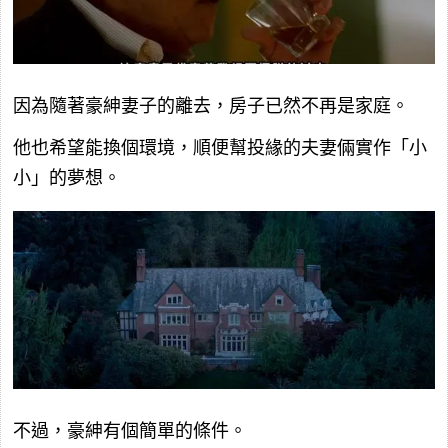
因為隨著豪紳妻子的離去，房子已然不再是家庭。
他也希望能換個環境，順便幫投緣的夫妻倆實作「小
小」的夢想。
不過，豪紳有個簡單的條件。