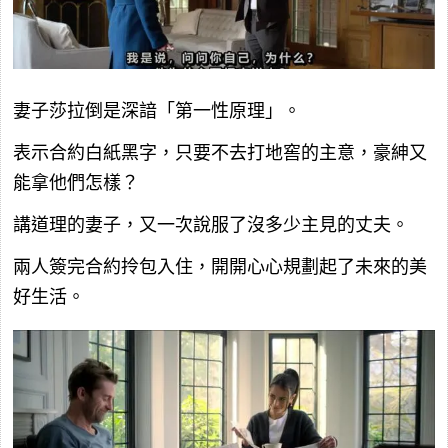
妻子莎拉倒是深諳「第一性原理」。
表示合約白紙黑字，只要不去打地窖的主意，豪紳又
能拿他們怎樣？
講道理的妻子，又一次說服了沒多少主見的丈夫。
兩人簽完合約拎包入住，開開心心規劃起了未來的美
好生活。