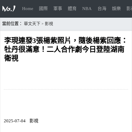
Home
國際
軍事
體育
NBA
台海
娛樂
影
當前位置：
華文天下
影視
>
李現連發3張楊紫照片，隨後楊紫回應：
牡丹很滿意！二人合作劇今日登陸湖南
衛視
2025-07-04
影視