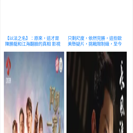
【以法之名】：原來，這才是
只剩尺度，依然完勝，這些歐
陳勝龍和江海翻臉的真相
影視
美懸疑片，挑戰限制級，至今
驚艷
影視