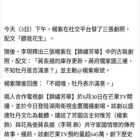
今天（3日）下午，楊紫在社交平台發了三張劇照，
配文「餵我花生」。
隨後，李現釋出三張楊紫在【錦繡芳華】中的古裝劇
照，配文：「蔣長揚的庫存更新，蔣府獨家圖三連，
不知牡丹是否滿意？」並主動@楊紫帳號。
楊紫隨後回應：「不錯哦，牡丹表示滿意。」
兩人合作電視劇【錦繡芳華】於6月30日在芒果TV開
播，並於今日登陸湖南衛視金鷹獨播劇場。該劇以盛
唐牡丹文化為載體，講述了芳園店主何惟芳（楊紫
飾）與花鳥使蔣長揚（李現 飾）共守家國情懷的傳奇
故事。播前，該劇芒果TV預約量超645萬，創下歷史