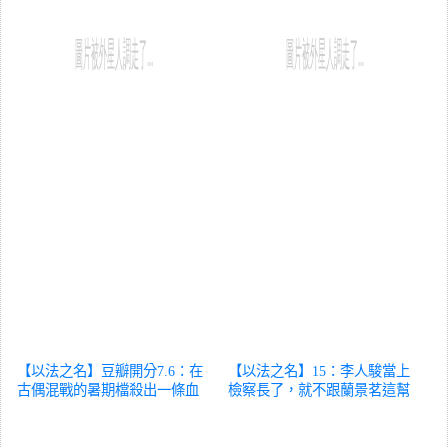
【以法之名】豆瓣開分7.6：在
【以法之名】15：李人駿當上
古偶混戰的暑期檔殺出一條血
檢察長了，就不跟蘭景茗這幫
路？
影視
人混了
影視