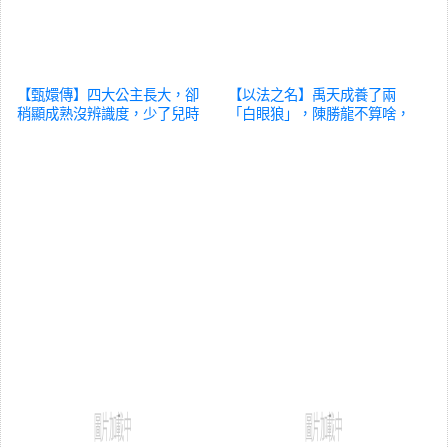
【甄嬛傳】四大公主長大，卻
【以法之名】禹天成養了兩
稍顯成熟沒辨識度，少了兒時
「白眼狼」，陳勝龍不算啥，
的靈氣
影視
熊磊才叫狠
影視