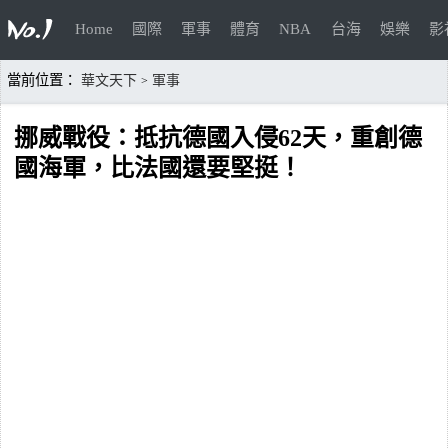
Home
國際
軍事
體育
NBA
台海
娛樂
影
當前位置：
華文天下
軍事
>
挪威戰役：抵抗德國入侵62天，重創德
國海軍，比法國還要堅挺！