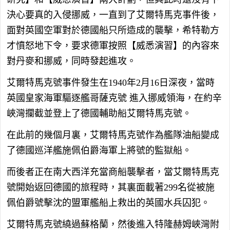
決心要真的入侵挪威，一直到了艾爾特馬克事件後，
面對英國空軍對於德國船只所造成的襲擊，希特勒方
才憤怒地下令，要求德軍按照【威悉演習】的內容來
對丹麥和挪威，同時發起進攻。
艾爾特馬克號事件發生在1940年2月16日深夜，當時
英國皇家海軍驅逐艦哥薩克號 進入挪威領海，在約辛
峽灣攔截並登上了德國輔助船艾爾特馬克號。
在此前的幾個月裏，艾爾特馬克號作為艦隊油船變成
了德國巡洋艦施佩伯爵海軍上將號的監獄船。
而後者正在南大西洋充當商船襲擊者，當艾爾特馬克
號開始返回德國的旅程時，其裏面載著299名從被施
佩伯爵號擊沈的盟軍艦船上救出的英國水兵囚犯。
艾爾特馬克號繞過蘇格蘭，然後進入特隆赫姆峽灣附