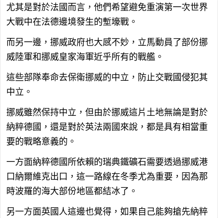
尤其是對於法國而言，他們希望避免重演第一次世界
大戰中在法德邊境發生的塹壕戰。
而另一邊，挪威政府也大感不妙，立馬動員了部份挪
威陸軍和挪威皇家海軍近乎所有的戰艦。
這些部隊奉命去保衛挪威的中立，防止交戰國侵犯其
中立。
挪威雖然保持中立，但由於挪威這片土地無論是對於
納粹德國，還是對於英法兩國來說，都是具有相當重
要的戰略意義的。
一方面納粹德國所依賴的瑞典鐵礦石需要透過挪威港
口納爾維克出口，這一路線在冬季尤為重要，因為那
時波羅的海大部份地區都結冰了。
另一方面英國人這邊也覺得，如果自己能夠搶先納粹