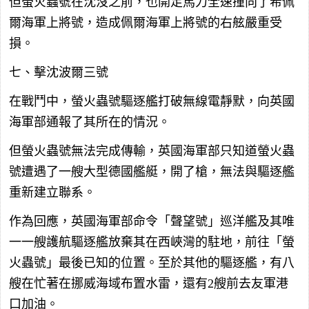
但螢火蟲號在沈沒之前，也開足馬力全速撞向了希佩
爾海軍上將號，造成佩爾海軍上將號的右舷嚴重受
損。
七、擊沈波爾三號
在戰鬥中，螢火蟲號驅逐艦打破無線電靜默，向英國
海軍部通報了其所在的情況。
但螢火蟲號無法完成傳輸，英國海軍部只知道螢火蟲
號遭遇了一艘大型德國艦艇，開了槍，無法與驅逐艦
重新建立聯系。
作為回應，英國海軍部命令「聲望號」巡洋艦及其唯
一一艘護航驅逐艦放棄其在西峽灣的駐地，前往「螢
火蟲號」最後已知的位置。至於其他的驅逐艦，有八
艘在忙著在挪威海域布置水雷，還有2艘前去友軍港
口加油。