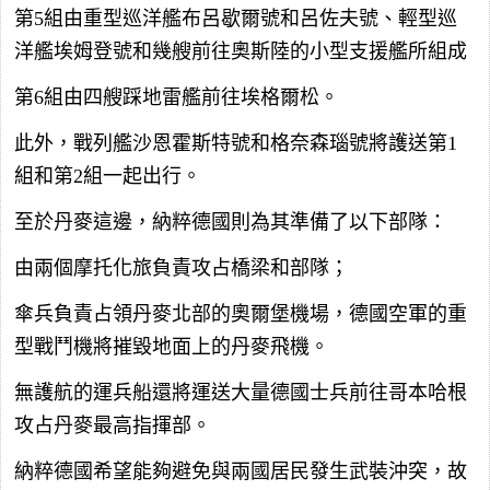
第5組由重型巡洋艦布呂歇爾號和呂佐夫號、輕型巡
洋艦埃姆登號和幾艘前往奧斯陸的小型支援艦所組成
第6組由四艘踩地雷艦前往埃格爾松。
此外，戰列艦沙恩霍斯特號和格奈森瑙號將護送第1
組和第2組一起出行。
至於丹麥這邊，納粹德國則為其準備了以下部隊：
由兩個摩托化旅負責攻占橋梁和部隊；
傘兵負責占領丹麥北部的奧爾堡機場，德國空軍的重
型戰鬥機將摧毀地面上的丹麥飛機。
無護航的運兵船還將運送大量德國士兵前往哥本哈根
攻占丹麥最高指揮部。
納粹德國希望能夠避免與兩國居民發生武裝沖突，故