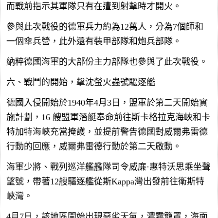
而戰前指示其軍隊只有在遭到射擊時才開火。
參與此次戰役的德軍兵力約為12萬人，分為7個師和
一個傘兵營，此外還有裝甲部隊和炮兵部隊。
納粹德國海軍的大部份主力部隊也參與了此次戰役。
六、戰鬥的開始，擊沈螢火蟲號驅逐艦
德國入侵開始於1940年4月3日，盟軍於第二天開始實
施計劃，16 艘盟軍潛艇奉命前往斯卡格拉克海峽和卡
特加特海峽充當掩護，並提前警告德國對威爾弗雷德
行動的回應，威爾弗雷德行動於第二天啟動。
海軍少將、戰列巡洋艦艦隊司令威廉·惠特沃思乘坐聲
望號，帶著12艘驅逐艦從斯Kappa灣出發前往衛斯特
峽灣。
4月7日，該地區開始出現惡劣天氣，濃霧籠罩，海面