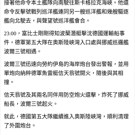
接著他命令本土艦隊向南駛往斯卡格拉克海峽。他還
命令反擊號戰列巡洋艦連同另一艘巡洋艦和幾艘驅逐
艦向北駛去，與聲望號巡洋艦會合。
23:00，富比士剛剛得知波蘭潛艇擊沈德國運輸船事
件，德軍第五大隊在奧斯陸峽灣入口處與挪威巡邏艦
波爾三號相遇。
波爾三號迅速向勞約伊島的海岸炮台發出警報，並用
單炮向納粹德軍魚雷艇信天翁號開火，隨後與其相
撞。
信天翁號及其兩名同伴用防空炮火還擊，炸死了挪威
船長，波爾三號起火。
就此，德國第五大隊繼續進入奧斯陸峽灣，順利清理
了外圍炮台。