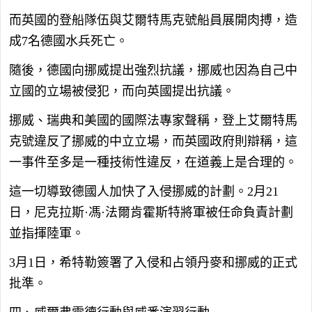
而英國的登船隊伍與艾爾特馬克號船員展開肉搏，造
成7名德國水兵死亡。
隨後，德國向挪威提出強烈抗議，挪威也因為自己中
立國的立場被侵犯，而向英國提出抗議。
挪威、瑞典和美國的國際法專家聲稱，登上艾爾特馬
克號違反了挪威的中立立場，而英國政府則辯稱，這
一事件至多是一種技術性違反，在道義上是合理的。
這一切導致德國人加快了入侵挪威的計劃。2月21
日，尼克拉斯·馮·法爾肯霍斯特將軍被任命負責計劃
並指揮陸軍。
3月1日，希特勒簽署了入侵和占領丹麥和挪威的正式
批準。