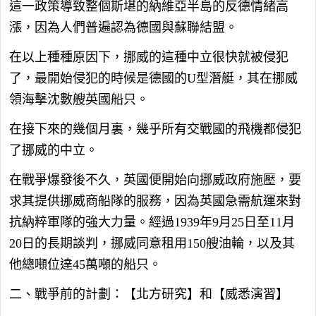
這一政策導致整個斯堪的納維亞半島的反德情緒高
漲，因為人們普遍認為德國與蘇聯結盟。
在以上種種原因下，挪威的這種中立很快就被侵犯
了，最開始侵犯的時候是德國的U型潛艇，其在挪威
領海擊沈數艘英國船只。
在接下來的幾個月裏，幾乎所有交戰國的飛機都侵犯
了挪威的中立。
在戰爭爆發後不久，英國便開始向挪威政府施壓，要
求其提供挪威商船隊的服務，因為英國急需航運來對
抗納粹軍隊的強大力量。經過1939年9月25日至11月
20日的長期談判，挪威同意租用150艘油輪，以及其
他總噸位達45萬噸的船只。
二、戰爭前的計劃：【北方研究】和【威悉演習】