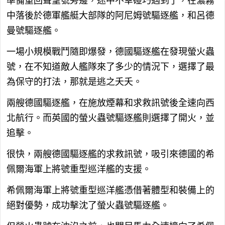
準備重回聲望號旁邊，途中不幸碰巧遇到了，在濃霧
中落後於德軍艦艇大部隊的阿尼姆號驅逐艦，和呂德
曼號驅逐艦。
一場小規模戰鬥隨即爆發，德國驅逐艦在發現螢火蟲
號，在不知道敵人艦隊來了多少的情況下，選擇了最
為保守的打法，那就是逃之夭夭。
兩艘德國驅逐艦，在施放煙幕和求救訊號後全速向西
北航行。而英國的螢火蟲號驅逐艦則選擇了開火，並
追擊。
很快，兩艘德國驅逐艦的求救訊號，吸引來德國的希
佩爾海軍上將號重型巡洋艦的支援。
希佩爾海軍上將號重型巡洋艦憑借著體型和裝備上的
絕對優勢，成功擊沈了螢火蟲號驅逐艦。