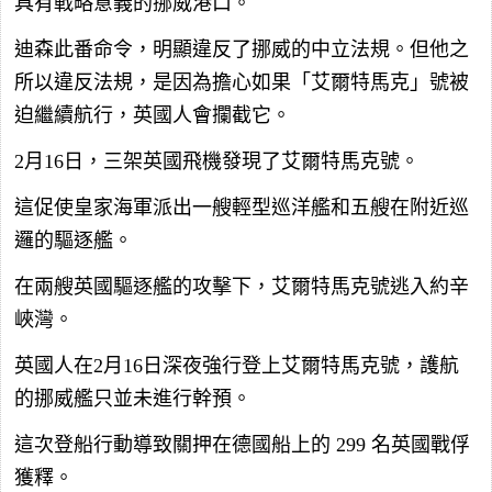
具有戰略意義的挪威港口。
迪森此番命令，明顯違反了挪威的中立法規。但他之
所以違反法規，是因為擔心如果「艾爾特馬克」號被
迫繼續航行，英國人會攔截它。
2月16日，三架英國飛機發現了艾爾特馬克號。
這促使皇家海軍派出一艘輕型巡洋艦和五艘在附近巡
邏的驅逐艦。
在兩艘英國驅逐艦的攻擊下，艾爾特馬克號逃入約辛
峽灣。
英國人在2月16日深夜強行登上艾爾特馬克號，護航
的挪威艦只並未進行幹預。
這次登船行動導致關押在德國船上的 299 名英國戰俘
獲釋。