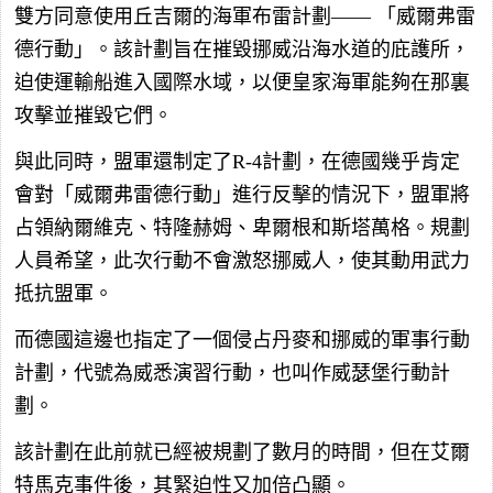
雙方同意使用丘吉爾的海軍布雷計劃—— 「威爾弗雷
德行動」。該計劃旨在摧毀挪威沿海水道的庇護所，
迫使運輸船進入國際水域，以便皇家海軍能夠在那裏
攻擊並摧毀它們。
與此同時，盟軍還制定了R-4計劃，在德國幾乎肯定
會對「威爾弗雷德行動」進行反擊的情況下，盟軍將
占領納爾維克、特隆赫姆、卑爾根和斯塔萬格。規劃
人員希望，此次行動不會激怒挪威人，使其動用武力
抵抗盟軍。
而德國這邊也指定了一個侵占丹麥和挪威的軍事行動
計劃，代號為威悉演習行動，也叫作威瑟堡行動計
劃。
該計劃在此前就已經被規劃了數月的時間，但在艾爾
特馬克事件後，其緊迫性又加倍凸顯。