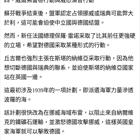
四、威爾弗雷德行動與威悉演習行動
蘇芬戰爭結束後，盟軍認定占領挪威或瑞典可能弊大
於利，這可能會迫使中立國與德國結盟。
然而，新任法國總理保羅·雷諾采取了比其前任更強硬
的立場，希望對德國采取某種形式的行動。
丘吉爾也強烈主張在斯堪的納維亞采取行動，因為他
想切斷德國與瑞典的聯系，並迫使斯堪的納維亞國家
站在英國一邊。
這最初涉及1939年的一項計劃，即派遣海軍力量滲透
波羅的海。
該計劃很快改為在挪威海域布雷，以阻止來自納爾維
克的鐵礦石運輸，並激怒德國攻擊挪威，這樣英國皇
家海軍就可以擊敗德國。