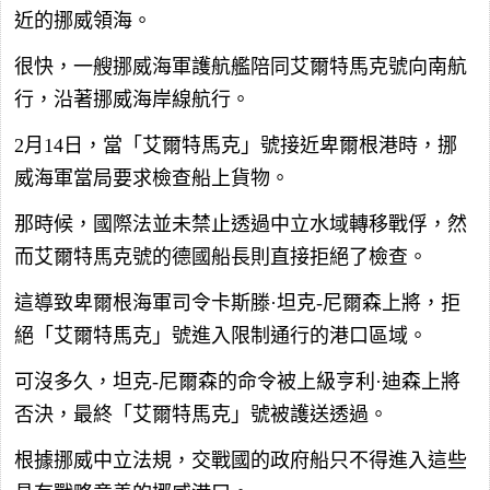
近的挪威領海。
很快，一艘挪威海軍護航艦陪同艾爾特馬克號向南航
行，沿著挪威海岸線航行。
2月14日，當「艾爾特馬克」號接近卑爾根港時，挪
威海軍當局要求檢查船上貨物。
那時候，國際法並未禁止透過中立水域轉移戰俘，然
而艾爾特馬克號的德國船長則直接拒絕了檢查。
這導致卑爾根海軍司令卡斯滕·坦克-尼爾森上將，拒
絕「艾爾特馬克」號進入限制通行的港口區域。
可沒多久，坦克-尼爾森的命令被上級亨利·迪森上將
否決，最終「艾爾特馬克」號被護送透過。
根據挪威中立法規，交戰國的政府船只不得進入這些