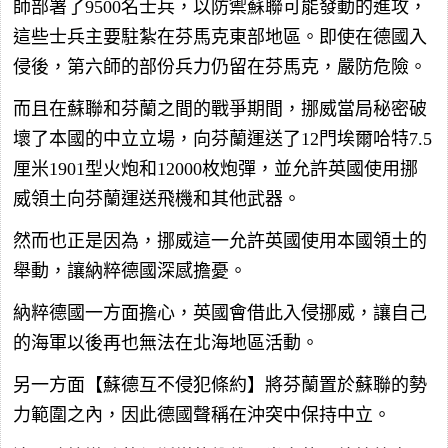
師部署了9500名士兵，以防禦蘇聯可能發動的進攻，
這些士兵主要駐紮在芬馬克東部地區。即使在德國入
侵後，第六師的部份兵力仍留在芬馬克，嚴防危險。
而且在蘇聯和芬蘭之間的戰爭期間，挪威當局秘密破
壞了本國的中立立場，向芬蘭運送了12門埃爾哈特7.5
厘米1901型火炮和12000枚炮彈，並允許英國使用挪
威領土向芬蘭運送飛機和其他武器。
然而也正是因為，挪威這一允許英國使用本國領土的
舉動，讓納粹德國深感擔憂。
納粹德國一方面擔心，英國會借此入侵挪威，讓自己
的海軍以後再也無法在北海地區活動。
另一方面【蘇德互不侵犯條約】將芬蘭置於蘇聯的勢
力範圍之內，因此德國聲稱在沖突中保持中立。