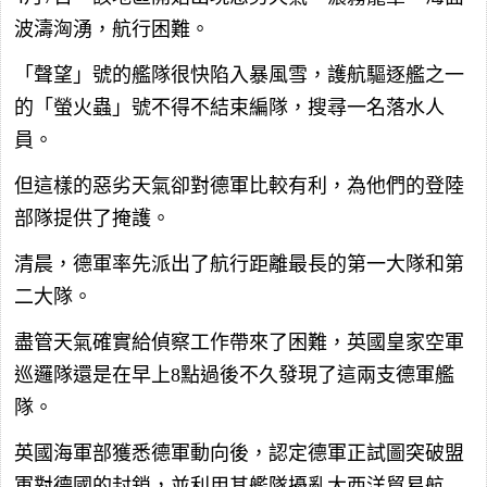
波濤洶湧，航行困難。
「聲望」號的艦隊很快陷入暴風雪，護航驅逐艦之一
的「螢火蟲」號不得不結束編隊，搜尋一名落水人
員。
但這樣的惡劣天氣卻對德軍比較有利，為他們的登陸
部隊提供了掩護。
清晨，德軍率先派出了航行距離最長的第一大隊和第
二大隊。
盡管天氣確實給偵察工作帶來了困難，英國皇家空軍
巡邏隊還是在早上8點過後不久發現了這兩支德軍艦
隊。
英國海軍部獲悉德軍動向後，認定德軍正試圖突破盟
軍對德國的封鎖，並利用其艦隊擾亂大西洋貿易航