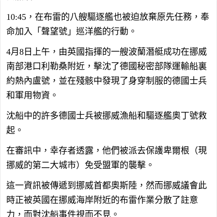
10:45，在布雷的八艘驅逐艦也被迫放棄原先任務，奉
命加入「聲望號」巡洋艦的行動。
4月8日上午，由英國指揮的一艘波蘭潛艇成功在挪威
南部港口利勒桑附近，擊沈了德國秘密部隊運輸船裏
約熱內盧號，並在殘骸中發現了身穿制服的德國士兵
和軍用物資。
沈船中的許多德國士兵被挪威漁船和驅逐艦奧丁號救
起。
在審訊中，幸存者透露，他們被派去保護卑爾根（現
挪威的第二大城市）免受盟軍的襲擊。
這一資訊被傳遞到挪威首都奧斯陸，然而挪威議會此
時正被英國在挪威海岸附近的布雷作業分散了註意
力，而對沈船事件視而不見。