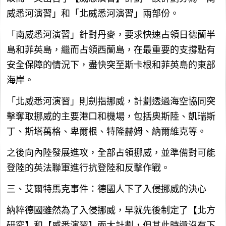
威悉河演習」和「北威悉河演習」兩部份。
「南威悉河演習」針對丹麥，要求快速占領日德蘭半
島和菲英島，繼而占領西蘭島，在最重要的支撐點有
安全保障的情況下，盡快突至斯卡根和菲英島的東部
海岸。
「北威悉河演習」則劍指挪威，計劃透過海空協同突
擊奪取挪威的主要港口和機場，包括奧斯陸、凱瑞斯
丁、斯塔萬格、卑爾根、特隆赫姆、納爾維克等。
之後向內陸發展進攻，全部占領挪威，並準備對可能
登陸的英法聯軍進行抗登陸和反擊作戰。
三、艾爾特馬克事件：德國人下了入侵挪威的決心
納粹德國雖然為了入侵挪威，早就先後制定了【北方
研究】和【威悉演習】兩大計劃，但其此時還沒有下