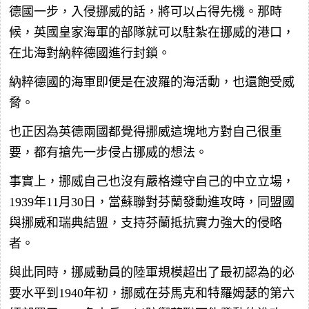
德國一步，入侵挪威的話，將可以占得先機。那時
候，英國皇家海軍的部隊就可以駐紮在挪威的港口，
在北海對納粹德國進行封鎖。
納粹德國的海軍即便是在波羅的海活動，也還飽受威
脅。
也正因為英德兩國都覺得挪威這塊地方對自己很重
要，都有搶先一步侵占挪威的想法。
事實上，挪威自己也沒有嚴格遵守自己的中立立場，
1939年11月30日，當蘇聯對芬蘭發動進攻時，同盟國
與挪威和瑞典結盟，支持芬蘭抵抗實力強大的侵略
者。
與此同時，挪威動員的陸軍規模超出了最初認為的必
要水平到1940年初，挪威在芬馬克和特羅姆瑟的第六