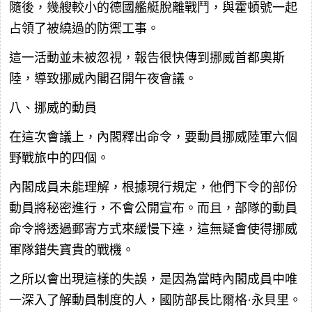
隨後，幾艘較小的德國艦艇脫離戰鬥，與霍頓號一起
占領了被繞過的防禦工事。
這一活動並未被忽視，報告很快傳到挪威首都奧斯
陸，導致挪威內閣召開午夜會議。
八、挪威的動員
在這次會議上，內閣釋出命令，要動員挪威陸軍六個
野戰旅中的四個。
內閣成員未能理解，根據現行規定，他們下令的部份
動員將秘密進行，不會公開宣布。而且，部隊的動員
命令將透過郵寄方式來緩慢下達，這無疑會使得挪威
軍隊錯失寶貴的戰機。
之所以會出現這樣的失誤，是因為當時內閣成員中唯
一深入了解動員制度的人，國防部長比爾格·永貝里。