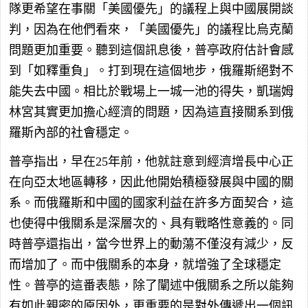
隊更希望在事關「美國優先」的議程上與中國展開談
判，因為在他們看來，「美國優先」的議程比烏克蘭
問題更加重要。聽到這個訊息後，普亭政府估計會感
到「如釋重負」。打到現在這個地步，俄羅斯絕對不
能失去中國。相比於戰場上一城一池的得失，凱瑞姆
林宮其實更加擔心經濟的問題，因為這直接關系到俄
羅斯內部的社會穩定。
普亭指出，早在25年前，他就註意到經濟增長中心正
在向亞太地區轉移，因此他開始積極發展與中國的關
系。而俄羅斯和中國的國家利益在許多方面契合，這
也使得中俄關系是深層次的、具有戰略性意義的。同
時普亭還指出，當今世界上的動蕩不僅沒有減少，反
而增加了。而中俄關系的本身，就增強了全球穩定
性。普亭的這番表態，除了闡述中俄關系之所以能夠
有如此親密的原因外，更重要的是對外傳遞出一個訊