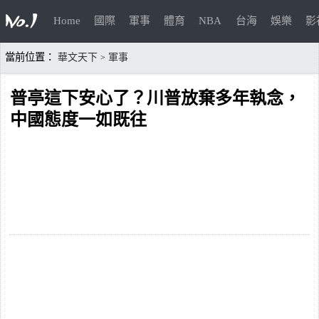
Home
國際
軍事
體育
NBA
台海
娛樂
影
當前位置：
華文天下
軍事
>
普亭這下安心了？川普放棄多年執念，
中國態度一如既往