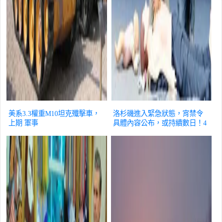
美系3.3權重M10坦克殲擊車，
洛杉磯進入緊急狀態，宵禁令
上期
軍事
具體內容公布，或持續數日！4
天已有378人被捕
軍事