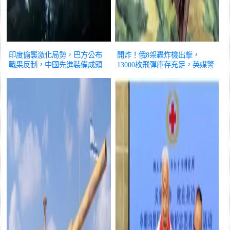
印度偷襲激化局勢，巴方公布
開炸！俄8架轟炸機出擊，
戰果反制，中國先進裝備成頭
13000枚飛彈庫存充足，英媒警
號功臣？
軍事
告或核打擊
軍事