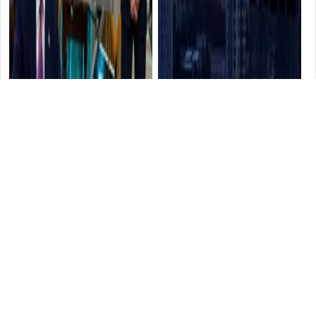
俄轟炸機的慘象，讓3億美國人
拉夫羅夫點名後的第二天，位
後背發涼：生產無人機最多的
於基輔的英國簽證中心老樓被
是中國
軍事
炸
軍事