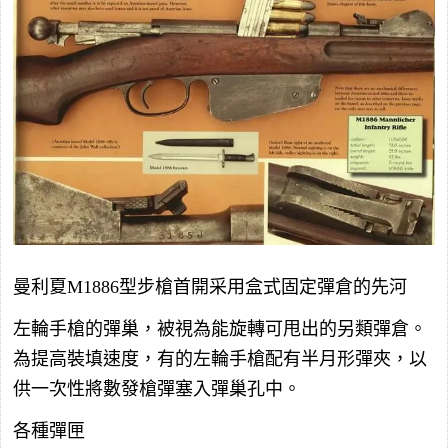
曼利夏M1886型步槍首開采用盒式固定彈倉的先河
左輪手槍的彈巢，被視為能旋轉可甩出的另類彈倉。
為提高裝填速度，有的左輪手槍配有半月形彈夾，以
供一次性將數發槍彈塞入彈巢孔中。
各種彈匣