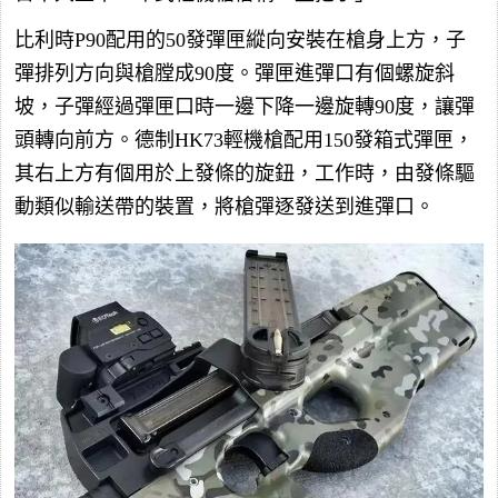
比利時P90配用的50發彈匣縱向安裝在槍身上方，子
彈排列方向與槍膛成90度。彈匣進彈口有個螺旋斜
坡，子彈經過彈匣口時一邊下降一邊旋轉90度，讓彈
頭轉向前方。德制HK73輕機槍配用150發箱式彈匣，
其右上方有個用於上發條的旋鈕，工作時，由發條驅
動類似輸送帶的裝置，將槍彈逐發送到進彈口。