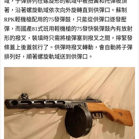
域，子彈排列在螺旋形的軌域中被扭簧和托彈板頂
著，沿著螺旋軌域依次向外旋轉直到供彈口。蘇制
RPK輕機槍配用的75發彈鼓，只能從供彈口逐發壓
彈，而國產81式班用輕機槍的75發快裝彈鼓內有放射
形的撥叉，裝填時只需將槍彈塞到撥叉之間，擰緊發
條蓋上後蓋就行了。供彈時撥叉轉動，會自動將子彈
排列好，順著螺旋軌域送到供彈口。