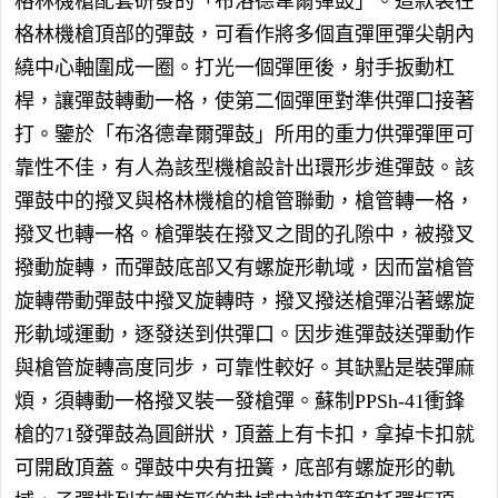
格林機槍配套研發的「布洛德韋爾彈鼓」。這款裝在
格林機槍頂部的彈鼓，可看作將多個直彈匣彈尖朝內
繞中心軸圍成一圈。打光一個彈匣後，射手扳動杠
桿，讓彈鼓轉動一格，使第二個彈匣對準供彈口接著
打。鑒於「布洛德韋爾彈鼓」所用的重力供彈彈匣可
靠性不佳，有人為該型機槍設計出環形步進彈鼓。該
彈鼓中的撥叉與格林機槍的槍管聯動，槍管轉一格，
撥叉也轉一格。槍彈裝在撥叉之間的孔隙中，被撥叉
撥動旋轉，而彈鼓底部又有螺旋形軌域，因而當槍管
旋轉帶動彈鼓中撥叉旋轉時，撥叉撥送槍彈沿著螺旋
形軌域運動，逐發送到供彈口。因步進彈鼓送彈動作
與槍管旋轉高度同步，可靠性較好。其缺點是裝彈麻
煩，須轉動一格撥叉裝一發槍彈。蘇制PPSh-41衝鋒
槍的71發彈鼓為圓餅狀，頂蓋上有卡扣，拿掉卡扣就
可開啟頂蓋。彈鼓中央有扭簧，底部有螺旋形的軌