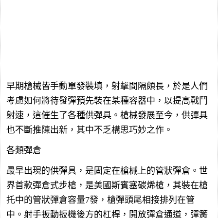
早期槍械皆手動單發裝填，射擊間隔頗長，於是人們
考慮如何將待發彈預先裝在某種容器中，以提高戰鬥
射速，這催生了各種供彈具。槍械發展至今，供彈具
也不斷推陳出新，其中不乏構思巧妙之作。
各類彈倉
最早出現的供彈具，是固定在槍械上的管狀彈倉。世
界首款彈倉式步槍，是美國斯賓塞碳烯槍，其裝在槍
托中的管狀彈倉容量7發，槍彈頭尾相接排列在管
中。射手扳動扳機後方的杠桿，開放彈倉通道，彈簧