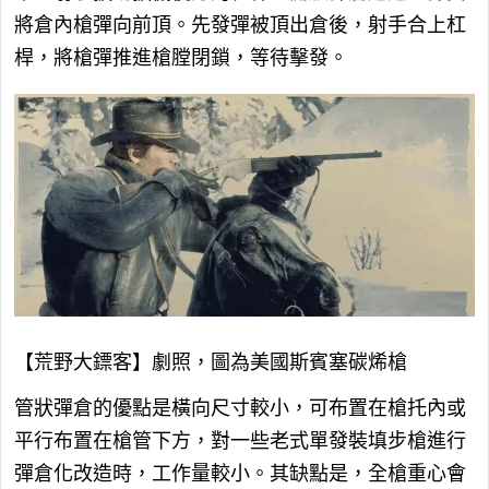
將倉內槍彈向前頂。先發彈被頂出倉後，射手合上杠
桿，將槍彈推進槍膛閉鎖，等待擊發。
【荒野大鏢客】劇照，圖為美國斯賓塞碳烯槍
管狀彈倉的優點是橫向尺寸較小，可布置在槍托內或
平行布置在槍管下方，對一些老式單發裝填步槍進行
彈倉化改造時，工作量較小。其缺點是，全槍重心會