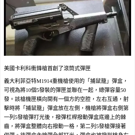
美國卡利科衝鋒槍首創了滾筒式彈匣
義大利菲亞特M1914重機槍使用的「捕鼠籠」彈盒，
可視為將10個5發裝的彈匣並聯在一起，總彈容量50
發。該槍機匣橫向開有一個方的空腔，左右互通，射
擊時將「捕鼠籠」彈盒放在左側，機槍將彈盒右側第
一列5發槍彈打光後，撥彈杠桿撥動彈盒底邊上的棘
齒，將彈盒整體向右撥動一格，第二列5發槍彈接著