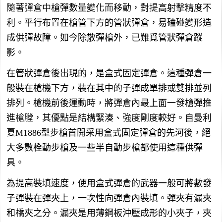
隨著彈倉中槍彈數量變化而移動，對提高射擊精度不
利。平行布置在槍管下方的管狀彈倉，易磕碰變形造
成供彈故障。如今除散彈槍外，已難覓管狀彈倉蹤
影。
在管狀彈倉後出現的，是盒式固定彈倉。這種彈倉一
般裝在槍機下方，裝在其中的子彈成單排或雙排並列
排列。槍機前後運動時，將彈倉內最上面一發槍彈推
進槍膛，其優點是結構緊湊、強度剛度較好。自曼利
夏M1886型步槍首開采用盒式固定彈倉的先河後，絕
大多數栓動步槍及一些半自動步槍都使用這種供彈
具。
為提高裝填速度，使用盒式彈倉的武器一般可將數發
子彈裝在彈夾上，一次性向彈倉內裝填。彈夾有漏夾
和橋夾之分。漏夾是用薄鋼板沖壓成形的小夾子，夾