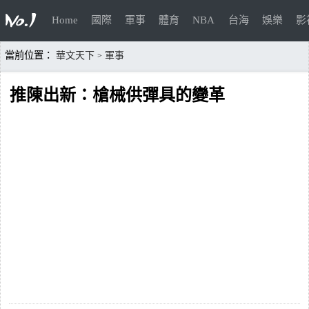
Home
國際
軍事
體育
NBA
台海
娛樂
影
當前位置：
華文天下
軍事
>
推陳出新：槍械供彈具的變革