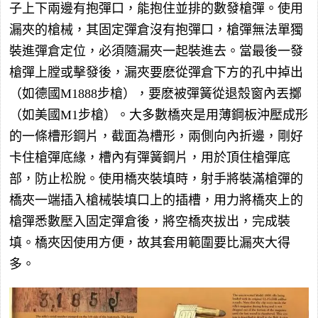
子上下兩邊有抱彈口，能抱住並排的數發槍彈。使用
漏夾的槍械，其固定彈倉沒有抱彈口，槍彈無法單獨
裝進彈倉定位，必須隨漏夾一起裝進去。當最後一發
槍彈上膛或擊發後，漏夾要麽從彈倉下方的孔中掉出
（如德國M1888步槍），要麽被彈簧從退殼窗內丟擲
（如美國M1步槍）。大多數橋夾是用薄鋼板沖壓成形
的一條槽形鋼片，截面為槽形，兩側向內折邊，剛好
卡住槍彈底緣，槽內有彈簧鋼片，用於頂住槍彈底
部，防止松脫。使用橋夾裝填時，射手將裝滿槍彈的
橋夾一端插入槍械裝填口上的插槽，用力將橋夾上的
槍彈悉數壓入固定彈倉後，將空橋夾拔出，完成裝
填。橋夾因使用方便，故其套用範圍要比漏夾大得
多。