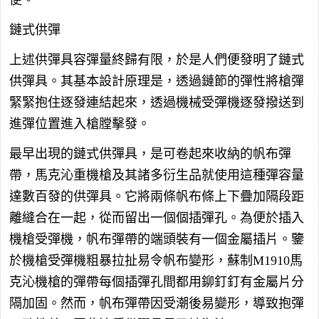
便。
鏈式供彈
上述供彈具容彈量終歸有限，於是人們便發明了鏈式
供彈具。其基本設計原理是，透過鏈節的彈性將槍彈
緊緊抱住逐發連結起來，透過機械受彈機逐發撥送到
進彈位置進入槍膛擊發。
最早出現的鏈式供彈具，是可卷起來收納的帆布彈
帶，馬克沁重機槍及其諸多衍生品就使用這種彈容量
達數百發的供彈具。它將兩條帆布條上下疊加隔段距
離縫合在一起，從而留出一個個插彈孔。為便於插入
機槍受彈機，帆布彈帶的端頭裝有一個金屬插片。鑒
於機槍受彈機粗暴拉扯易令帆布變形，蘇制M1910馬
克沁機槍的彈帶每個插彈孔間都用鉚釘釘有金屬片分
隔加固。然而，帆布彈帶因受潮後易變形，導致抱彈