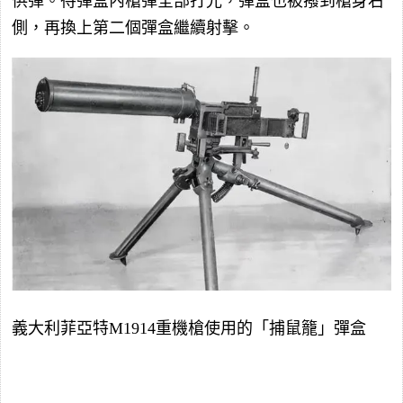
供彈。待彈盒內槍彈全部打光，彈盒也被撥到槍身右
側，再換上第二個彈盒繼續射擊。
義大利菲亞特M1914重機槍使用的「捕鼠籠」彈盒