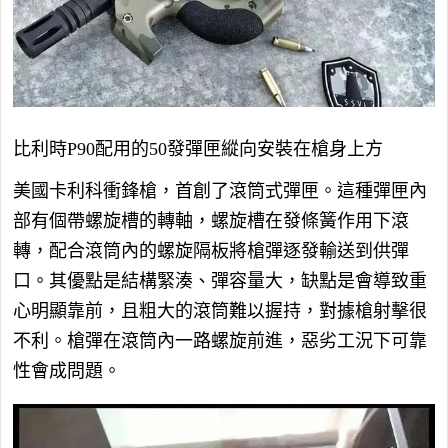
比利時P90配用的50發彈匣縱向安裝在槍身上方
美國卡利科衝鋒槍，首創了滾筒式彈匣。這種彈匣內
部有個帶螺旋槽的轉軸，螺旋槽在發條簧作用下滾
轉，配合滾筒內的螺旋隔板將槍彈逐發輸送到供彈
口。其優點是結構緊湊、彈容量大，缺點是會導致重
心明顯靠前，且粗大的滾筒難以握持，對據槍射擊很
不利。槍彈在滾筒內一路螺旋前進，惡劣工況下可靠
性會成問題。