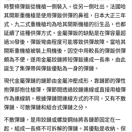
時整條彈鈑從機槍一側裝入，從另一側吐出。法國哈
其開斯重機槍是使用彈鈑供彈的鼻祖，日本大正三年
式、九二式重機槍均為哈其開斯機槍的衍生品，也都
延續了這種供彈方式。金屬彈鈑的缺點是在彈容量超
過30發後，彈鈑彎曲程度可能導致供彈故障。當哈其
開斯重機槍被裝上飛機後，因空中用較長的彈鈑供彈
頗為不便，遂用金屬鉸鏈將短彈鈑連成一長串，由此
誕生了集彈帶與彈鈑優點為一身的彈鏈。
現代金屬彈鏈的鏈節由金屬沖壓成形，靠鏈節的彈性
抱彈部抱住槍彈，彈節間透過鉸鏈連線或直接用槍彈
作為連線銷。根據彈鏈間連線方式的不同，又有不散
彈鏈、可散彈鏈和組合式彈鏈之分。
不散彈鏈，是用鉸鏈或螺旋鋼絲將各鏈節固定在一
起，組成一長條不可拆解的彈鏈。其優點是收納、保