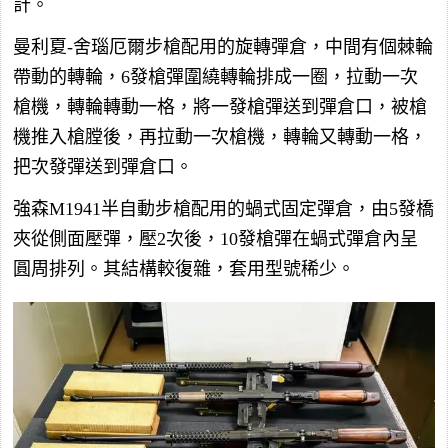
計。
曼利夏-舍瑙厄爾步槍配用的旋轉彈倉，中間有個棘輪
帶動的轉輪，6發槍彈圍繞轉輪排成一圈，拉動一次
槍機，轉輪轉動一格，將一發槍彈送到彈倉口，被槍
機推入槍膛後，再拉動一次槍機，轉輪又轉動一格，
把次發彈送到彈倉口。
強森M1941半自動步槍配用的蝸式固定彈倉，由5發橋
夾從側面壓彈，壓2次後，10發槍彈在蝸式彈倉內呈
圓周排列。其結構較復雜，套用型號稀少。