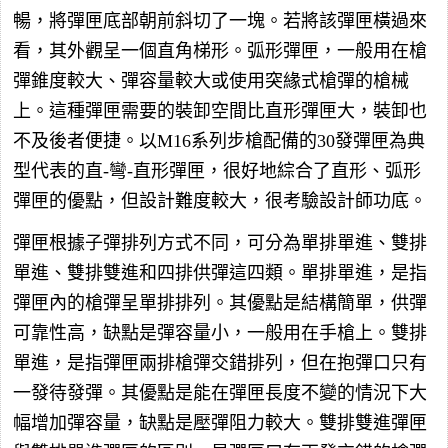
暢，將彈匣底部朝前斜切了一塊。若將該彈匣橫過來
看，其外觀呈一個直角梯形。弧形彈匣，一般用在槍
彈錐度較大、彈容量較大或使用突緣式槍彈的槍械
上。這種彈匣需要的裝卸空間比直形彈匣大，裝卸也
不及後者便捷。以M16系列步槍配備的30發彈匣為典
型代表的直-彎-直形彈匣，很好地綜合了直形、弧形
彈匣的優點，但設計難度較大，很考驗設計師功底。
彈匣根據子彈排列方式不同，可分為單排單進、雙排
單進、雙排雙進和四排供彈這四類。單排單進，是指
彈匣內的槍彈呈單排排列。其優點是結構簡單，供彈
可靠性高，缺點是彈容量小，一般用在手槍上。雙排
單進，是指彈匣兩排槍彈交錯排列，但在抱彈口只有
一發待發彈。其優點是能在彈匣長度不變的情況下大
幅增加彈容量，缺點是壓彈阻力較大。雙排雙進彈匣