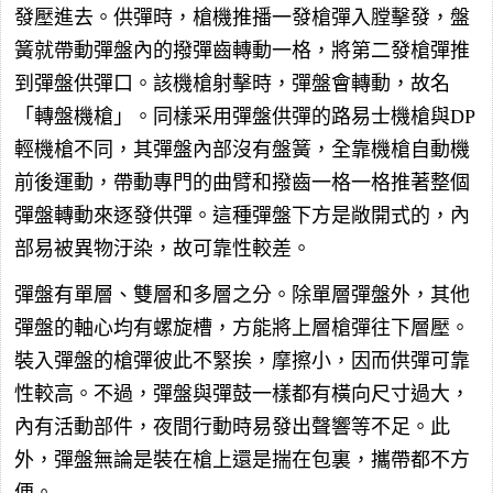
發壓進去。供彈時，槍機推播一發槍彈入膛擊發，盤
簧就帶動彈盤內的撥彈齒轉動一格，將第二發槍彈推
到彈盤供彈口。該機槍射擊時，彈盤會轉動，故名
「轉盤機槍」。同樣采用彈盤供彈的路易士機槍與DP
輕機槍不同，其彈盤內部沒有盤簧，全靠機槍自動機
前後運動，帶動專門的曲臂和撥齒一格一格推著整個
彈盤轉動來逐發供彈。這種彈盤下方是敞開式的，內
部易被異物汙染，故可靠性較差。
彈盤有單層、雙層和多層之分。除單層彈盤外，其他
彈盤的軸心均有螺旋槽，方能將上層槍彈往下層壓。
裝入彈盤的槍彈彼此不緊挨，摩擦小，因而供彈可靠
性較高。不過，彈盤與彈鼓一樣都有橫向尺寸過大，
內有活動部件，夜間行動時易發出聲響等不足。此
外，彈盤無論是裝在槍上還是揣在包裏，攜帶都不方