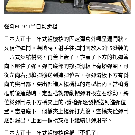
強森M1941半自動步槍
日本大正十一年式輕機槍的固定彈倉外觀呈漏鬥狀，
又稱作彈鬥。裝填時，射手往彈鬥內放入6個5發裝的
三八式步槍橋夾，再蓋上蓋子，靠蓋子下方的托彈簧
向下壓住子彈。彈鬥底部的撥彈滑板上有撥彈齒，可
從左向右把槍彈撥送到進彈位置。撥彈滑板下方有斜
向的突出部，突出部進入槍機框的定型槽內。當槍機
框前後運動時，定型槽就帶動撥彈滑板左右移動，將
位於彈鬥最下方橋夾上的5發槍彈逐發撥送到進彈位
置。當最底下一個橋夾上槍彈打光後，空橋夾從彈鬥
底部漏出，上面一個橋夾落下繼續供彈射擊。
日本大正十一年式輕機槍俗稱「歪把子」