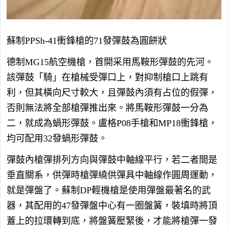
蘇制PPSh-41衝鋒槍的71發彈鼓為圓餅狀
德制MG15航空機槍，首開采用馬鞍形彈鼓的先河。
該彈鼓「騎」在槍械受彈口上，對抑制槍口上跳有
利，但其橫向尺寸較大，且彈鼓內須有占位的假彈，
否則無法將全部槍彈推出來。將馬鞍形彈鼓一分為
二，就成為蝸形彈鼓。盧格P08手槍和MP18衝鋒槍，
均可配用32發蝸形彈鼓。
彈鼓內槍彈排列方向與彈鼓中軸線平行，若二者間是
垂直關系，供彈時槍彈繞供彈具中軸線作圓周運動，
就是彈盤了。蘇制DP輕機槍是使用彈盤最著名的武
器，其配用的47發彈盤中心有一圈盤簧，裝填時將頂
蓋上的拉環轉到底，將盤簧壓緊後，才能將槍彈一發