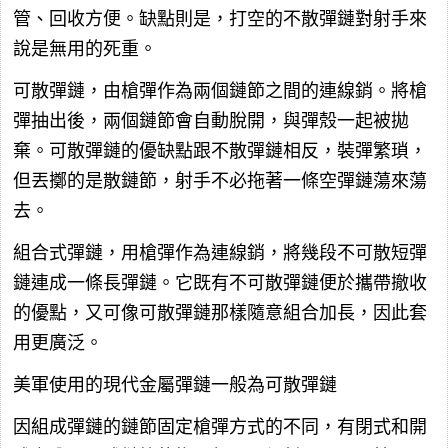
管、回收方便。缺點則是，打空的不散彈鏈對射手來
說是無用的死重。
可散彈鏈，由槍彈作為兩個鏈節之間的連線銷。將槍
彈抽出後，兩個鏈節會自動脫開，與彈殼一起被拋
棄。可散彈鏈的優缺點跟不散彈鏈相反，裝彈繁瑣，
但丟擲的是散鏈節，射手不必拖著一條空彈鏈蕩來蕩
去。
組合式彈鏈，用槍彈作為連線銷，將幾段不可散短彈
鏈連成一條長彈鏈。它既有不可散彈鏈便於攜帶撤收
的優點，又可像可散彈鏈那樣隨意組合加長，因此套
用更廣泛。
美軍使用的現代金屬彈鏈一般為可散彈鏈
因組成彈鏈的鏈節固定槍彈方式的不同，有閉式和開