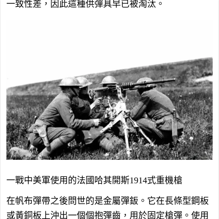
一致性差，因此這種供彈具早已被淘汰。
一戰中美軍使用的法國哈其開斯1914式重機槍
在帆布彈帶之後問世的是金屬彈鈑。它在長條型鋼板
或黃銅板上沖出一個個抱彈齒，用於固定槍彈。使用