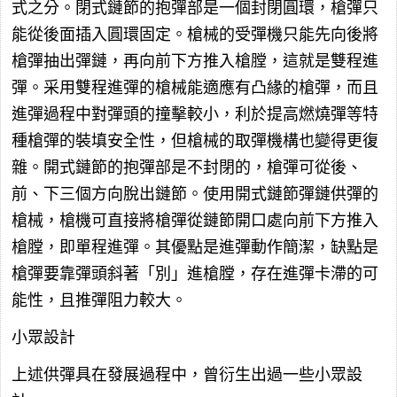
式之分。閉式鏈節的抱彈部是一個封閉圓環，槍彈只
能從後面插入圓環固定。槍械的受彈機只能先向後將
槍彈抽出彈鏈，再向前下方推入槍膛，這就是雙程進
彈。采用雙程進彈的槍械能適應有凸緣的槍彈，而且
進彈過程中對彈頭的撞擊較小，利於提高燃燒彈等特
種槍彈的裝填安全性，但槍械的取彈機構也變得更復
雜。開式鏈節的抱彈部是不封閉的，槍彈可從後、
前、下三個方向脫出鏈節。使用開式鏈節彈鏈供彈的
槍械，槍機可直接將槍彈從鏈節開口處向前下方推入
槍膛，即單程進彈。其優點是進彈動作簡潔，缺點是
槍彈要靠彈頭斜著「別」進槍膛，存在進彈卡滯的可
能性，且推彈阻力較大。
小眾設計
上述供彈具在發展過程中，曾衍生出過一些小眾設