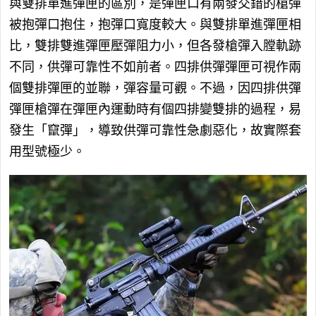
與雙排單進彈匣的區別，是彈匣口有兩發交錯的槍彈
被抱彈口抱住，抱彈口寬度較大。與雙排單進彈匣相
比，雙排雙進彈匣壓彈阻力小，但各發槍彈入膛軌跡
不同，供彈可靠性不如前者。四排供彈彈匣可視作兩
個雙排彈匣的並聯，彈容量可觀。不過，因四排供彈
彈匣槍彈在彈匣內運動時有個四排變雙排的過程，易
發生「竄彈」，導致供彈可靠性急劇惡化，故實際套
用型號極少。