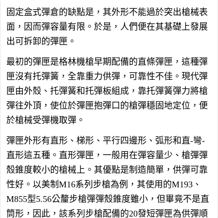
固定盒式彈倉的缺點是，其外形不能過於突出槍械表
面，因而彈容量有限。於是，人們便在其基礎上發展
出可拆卸的彈匣。
最初的彈匣是格林機槍早期配備的直條彈匣，這種彈
匣沒有托彈簧，全靠重力供彈，可靠性不佳。現代彈
匣由外殼、托彈簧和托彈板組成，靠托彈簧彈力將槍
彈往外頂，使位於彈匣抱彈口的槍彈穩固地定位，便
於槍械受彈機取彈。
彈匣外形有直形、梯形、平行四邊形、弧形和直-彎-
直形這五種。直形彈匣，一般用在彈容量少、槍彈彈
殼錐度較小的槍械上。其優點是制造簡單，供彈可靠
性好。以美制M16系列步槍為例，其使用的M193、
M855型5.56公釐步槍彈彈殼錐度雖小，但畢竟不是直
筒形，因此，該系列步槍配備的20發短彈匣為供彈順