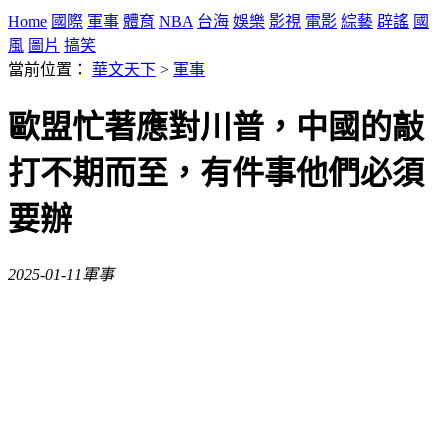
Home
國際
軍事
體育
NBA
台海
娛樂
影視
電影
綜藝
辟謠
國
風
圖片
搞笑
當前位置：
華文天下
>
軍事
歐盟忙著應對川普，中國的敲
打不期而至，有件事他們必須
要辦
2025-01-11
軍事