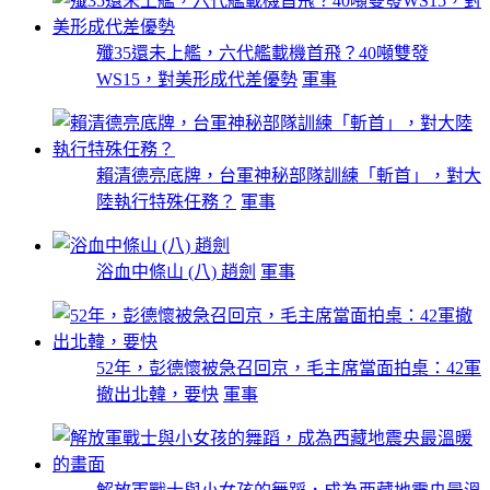
殲35還未上艦，六代艦載機首飛？40噸雙發
WS15，對美形成代差優勢
軍事
賴清德亮底牌，台軍神秘部隊訓練「斬首」，對大
陸執行特殊任務？
軍事
浴血中條山 (八) 趙劍
軍事
52年，彭德懷被急召回京，毛主席當面拍桌：42軍
撤出北韓，要快
軍事