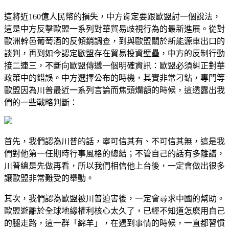
這將近160億人民幣的損失，中方肯定要跟歐盟討一個說法，
這是中方反擊歐盟一系列對華貿易歧視行為的最新進展。從對
歐洲幹邑葡萄酒的反傾銷調查，到與歐盟關於新能源車出口的
談判，再到如今認定歐盟存在貿易投資壁壘，中方的反制行動
接二連三，不斷向歐盟傳遞一個明確資訊：歐盟必須糾正對華
政策中的錯誤。中方選擇公布的時機，其實非常刁鉆，專門等
歐盟因為川普最近一系列言論而焦頭爛額的時候，這透露出我
們的一些戰略判斷：
首先，我們認為川普的話，寧可信其有、不可信其無，這是我
們對他第一任期時行事風格的總結；不管自己的話有多離譜，
川普總是先做再看，所以我們相信他上台後，一定會做出很多
讓歐盟非常難受的舉動。
其次，我們認為歐盟被川普迫害後，一定會尋求中國的幫助。
歐盟遊離於全球地緣權利核心太久了，已經不知道怎麽用自己
的腿走路，這一群「綿羊」，在遇到事情的時候，一直都習慣