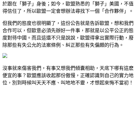
於跟在「獅子」身後；如今，歐盟熟悉的「獅子」美國，不值
得信任了，所以歐盟一定會想辦法尋找下一個「合作夥伴」。
但我們的態度也很明顯了，這份公告就是告訴歐盟，想和我們
合作可以，但歐意必須先辦好一件事，那就是以公平公正的態
度對待中國。而且這還不只是說說，歐盟得拿出實際行動，廢
除那些有失公允的法案條例、糾正那些有失偏頗的行為。
沒事就來傷害我們，有事又想我們傾囊相助，天底下哪有這麽
便宜的事？歐盟應該收起那份傲慢，正確認識到自己的實力地
位，別到時候叫天天不應、叫地地不靈，才想起來悔不當初！