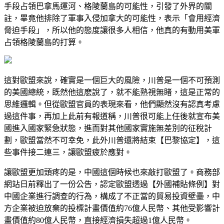
手段占領巴拿馬運河、格陵蘭島的可能性，引發了外界的關
註，畢竟他排除了軍事入侵加拿大的可能性，表示「會用經濟
脅迫手段」，所以他的態度讓很多人相信，他真的有動用美軍
占領格陵蘭島的打算。
這對歐盟來說，確實是一個巨大的風險，川普是一個不可預測
的美國總統，既然他這麽說了，就不能熟視無睹，這是正常的
思維邏輯。但從歐盟官員的表現來看，他們顯然沒有認真考慮
過這件事，再加上此前有報道稱，川普很可能上任後就宣布美
國進入國家緊急狀態，進而對其他國家實施無差別的征稅計
劃，歐盟當然不可幸免，此外川普還將結束【巴黎協定】，這
些事件接二連三，讓歐盟疲於應對。
讓歐盟更加頭疼的是，中國這個時候也來敲打歐盟了。商務部
網站日前釋出了一份公告，認定歐盟透過【外國補貼條例】對
中國企業進行調查的行為，構成了不正當的貿易投資壁壘，中
方企業被迫放棄的投標計畫價值約76億人民幣、其他受影響計
畫價值約80億人民幣，直接經濟損失超過1億人民幣。