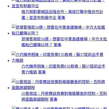
俄方剛對華喊話加強合作，美就打擊中俄合作計
畫，並宣布制裁中企
軍事
菲律賓撥款16億，想要在中業島建機場，中方大批
艦船已嚴陣以待？
軍事
六代機亮相後，印度急需F35救場，蘇57提前出手
賣力推銷
軍事
川普放話：丹麥應該放棄對格陵蘭島的控制，否則
將面臨高額關稅
軍事