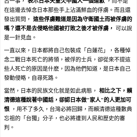
古一事，
表示日本天皇欠中國人一個道歉
，而不是
在這邊去悼念日本那些手上沾滿鮮血的俘虜。而且還
發出質問，
這些俘虜難道是因為守衛國土而被俘虜的
嗎？還不是去侵略他國被打敗之後才被俘虜，
可以說
是一針見血。
一直以來，日本都將自己包裝成「白蓮花」，各種悼
念二戰日本死亡的將領，被俘的士兵，卻從來不提這
些人死亡的原因是什麽，因為他們知道，是日本自己
發動侵略，自尋死路。
當然，日本的民族文化就是如此病態，
相比之下，賴
清德這種說著中國話，卻認日本做"家人"的人更加可
恨
，用不了多久，台灣必將回歸，而賴清德這種數典
忘祖的「台獨」分子，也必將遭到人民和歷史的審
判。