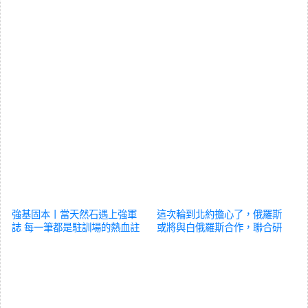
強基固本丨當天然石遇上強軍
這次輪到北約擔心了，俄羅斯
誌 每一筆都是駐訓場的熱血註
或將與白俄羅斯合作，聯合研
腳
軍事
制新武器
軍事