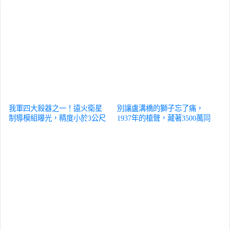
我軍四大殺器之一！遠火衛星
別讓盧溝橋的獅子忘了痛，
制導模組曝光，精度小於3公尺
1937年的槍聲，藏著3500萬同
軍事
胞的不屈
軍事