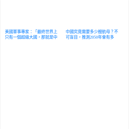
美國軍事專家：「最終世界上
中國究竟需要多少艘航母？不
只有一個超級大國，那就是中
可盲目，推測2050年會有多
國」
軍事
少？
軍事