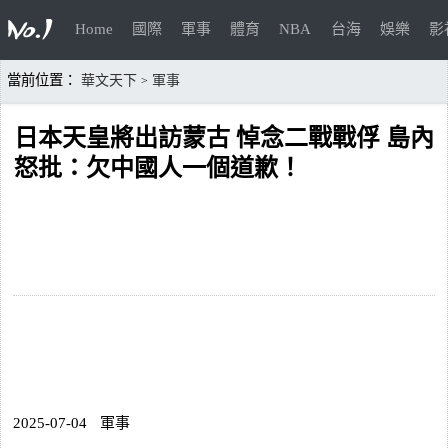
Home
國際
軍事
體育
NBA
台海
娛樂
影
當前位置：
華文天下
軍事
>
日本天皇將出訪蒙古 悼念二戰戰俘 島內
怒批：欠中國人一個道歉！
2025-07-04
軍事