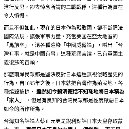
進行反思，卻去悼念所謂的二戰戰俘，這種行為實在
令人憤慨。
而且不但如此，現在的日本作為戰敗國，卻不斷違法
國際法規，擴張軍事力量，充當美國在亞太地區的
「馬前卒」，還各種渲染「中國威脅論」，喊出「台
灣有事，就是中國有事」這種荒謬言論，已有軍國主
義復蘇的苗頭。
那麽兩岸民眾都是堅決反對日本這種無視侵略歷史的
行為，自1895年之後，日本就把台灣作為殖民地，各
種燒殺搶掠，
雖然如今賴清德恬不知恥地將日本稱為
「家人」
，但是有良知的台灣民眾都是極度厭惡日本
如今的所作所為。
台灣知名評論人蔡正元更是銳利點評日本天皇存取蒙