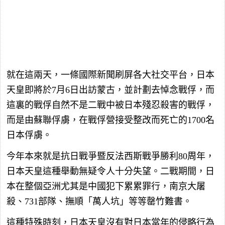
就在這兩天，一條國際新聞刷屏各大社交平台，日本
天皇即將於7月6日出訪蒙古，並計劃去悼念戰俘，而
這裏的戰俘自然不是二戰中被日本殘忍殺害的戰俘，
而是由蘇聯俘虜，在戰俘營接受整改而死亡的1700名
日本俘虜。
今年本來就是抗日戰爭暨反法西斯戰爭勝利80周年，
日本天皇這種舉動無疑令人十分失望。二戰期間，日
本在整個亞洲尤其是中國犯下累累罪行，南京大屠
殺、731部隊、撫順「萬人坑」等等罄竹難書。
這種特殊時刻，日本天皇沒有對日本當年的侵略行為