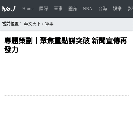
Home
國際
軍事
體育
NBA
台海
娛樂
影
當前位置：
華文天下
軍事
>
專題策劃丨聚焦重點謀突破 新聞宣傳再
發力