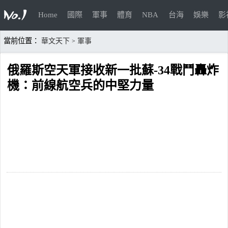
Home
國際
軍事
體育
NBA
台海
娛樂
影
當前位置：
華文天下
軍事
>
俄羅斯空天軍接收新一批蘇-34戰鬥轟炸
機：前線航空兵的中堅力量