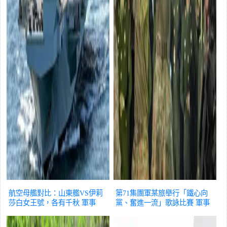
航空母艦對比：山東艦VS伊莉
第71集團軍某旅舉行「鐵心向
莎白女王號，各有千秋
軍事
黨、奮進一流」歌詠比賽
軍事