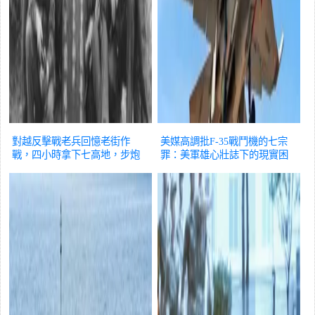
對越反擊戰老兵回憶老街作
美媒高調批F-35戰鬥機的七宗
戰，四小時拿下七高地，步炮
罪：美軍雄心壯誌下的現實困
協同顯神威
軍事
境
軍事