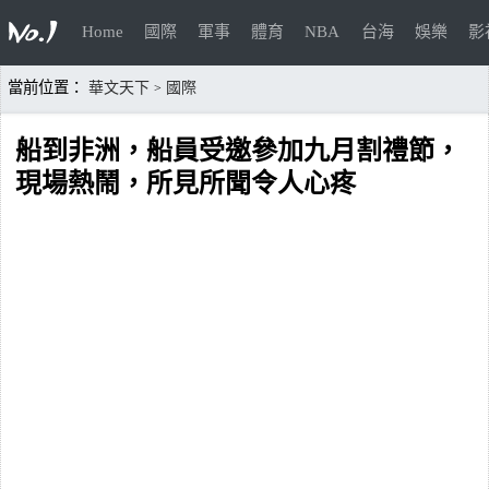
Home
國際
軍事
體育
NBA
台海
娛樂
影
當前位置：
華文天下
國際
>
船到非洲，船員受邀參加九月割禮節，
現場熱鬧，所見所聞令人心疼