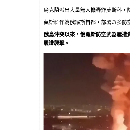
烏克蘭派出大量無人機轟炸莫斯科，
莫斯科作為俄羅斯首都，部署眾多防
俄烏沖突以來，俄羅斯防空武器屢遭質疑
屢遭襲擊。