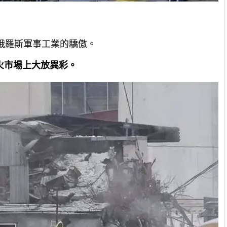
作為俄羅斯軍事工業的驕傲。
火市場上大放異彩。