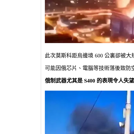
此次莫斯科距烏邊境 600 公裏卻被
可能因俄芯片、電腦等技術落後致防
俄制武器尤其是 S400 的表現令人