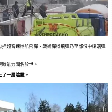
包括超音速巡航飛彈、戰術彈道飛彈乃至部份中遠端彈
跟蹤能力聞名於世。
上了一層陰霾。