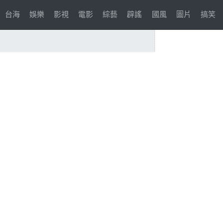
台海
娛樂
影視
電影
綜藝
辟謠
國風
圖片
搞笑