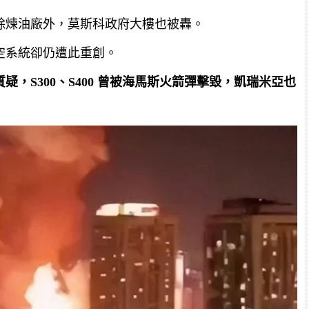
除煉油廠外，莫斯科政府大樓也被轟。
空系統卻仍遭此重創。
，S300、S400 曾被海馬斯火箭彈擊毀，凱瑞米亞也