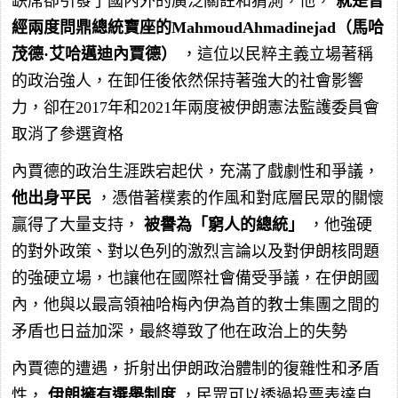
缺席卻引發了國內外的廣泛關註和猜測，他，
就是曾
經兩度問鼎總統寶座的MahmoudAhmadinejad（馬哈
茂德·艾哈邁迪內賈德）
，這位以民粹主義立場著稱
的政治強人，在卸任後依然保持著強大的社會影響
力，卻在2017年和2021年兩度被伊朗憲法監護委員會
取消了參選資格
內賈德的政治生涯跌宕起伏，充滿了戲劇性和爭議，
他出身平民
，憑借著樸素的作風和對底層民眾的關懷
贏得了大量支持，
被譽為「窮人的總統」
，他強硬
的對外政策、對以色列的激烈言論以及對伊朗核問題
的強硬立場，也讓他在國際社會備受爭議，在伊朗國
內，他與以最高領袖哈梅內伊為首的教士集團之間的
矛盾也日益加深，最終導致了他在政治上的失勢
內賈德的遭遇，折射出伊朗政治體制的復雜性和矛盾
性，
伊朗擁有選舉制度
，民眾可以透過投票表達自