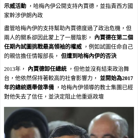
示威活動
，哈梅內伊公開支持內賈德，並指責西方國
家幹涉伊朗內政
盡管哈梅內伊的支持幫助內賈德度過了政治危機，但
兩人的關系卻因此蒙上了一層陰影，
內賈德在第二個
任期內試圖挑戰最高領袖的權威
，例如試圖任命自己
的親信擔任情報部長，
但遭到哈梅內伊的否決
2013年，
內賈德卸任總統
，但他並沒有結束政治舞
台，他依然保持著較高的社會影響力，
並開始為2017
年的總統選舉做準備
，哈梅內伊領導的教士集團已經
對他失去了信任，並決定阻止他重返政壇