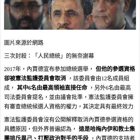
圖片來源於網路
三次封殺：「人民總統」的無奈謝幕
2017年，內賈德宣布參加總統選舉，
但他的參選資格
卻被憲法監護委員會取消
，該委員會由12名成員組
成，
其中6名由最高領袖直接任命
，另外6名由最高
司法委員會提名，並由議會批準，憲法監護委員會擁
有審查總統候選人資格的權力，其決定具有最終效力
憲法監護委員會沒有公開解釋取消內賈德參選資格的
具體原因，但外界普遍認為，
這是哈梅內伊和教士集
團排斥異己、打壓政治對手的手段
，內賈德的支持者