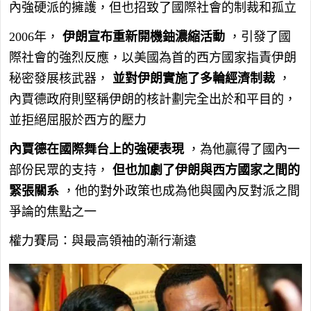
內強硬派的擁護，但也招致了國際社會的制裁和孤立
2006年，
伊朗宣布重新開機鈾濃縮活動
，引發了國
際社會的強烈反應，以美國為首的西方國家指責伊朗
秘密發展核武器，
並對伊朗實施了多輪經濟制裁
，
內賈德政府則堅稱伊朗的核計劃完全出於和平目的，
並拒絕屈服於西方的壓力
內賈德在國際舞台上的強硬表現
，為他贏得了國內一
部份民眾的支持，
但也加劇了伊朗與西方國家之間的
緊張關系
，他的對外政策也成為他與國內反對派之間
爭論的焦點之一
權力賽局：與最高領袖的漸行漸遠