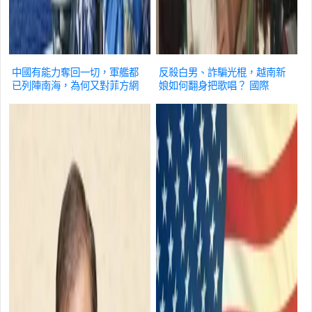
中國有能力奪回一切，軍艦都
反殺白男、詐騙光棍，越南新
已列陣南海，為何又對菲方網
娘如何翻身把歌唱？
國際
開一面？
國際