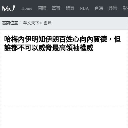
Home
國際
軍事
體育
NBA
台海
娛樂
影
當前位置：
華文天下
國際
>
哈梅內伊明知伊朗百姓心向內賈德，但
誰都不可以威脅最高領袖權威