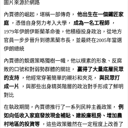
圖片來源於網路
內賈德的崛起，堪稱一部傳奇，
他出生在一個鐵匠家
庭
，憑借自身努力考入大學，
成為一名工程師
，
1979年伊朗伊斯蘭革命後，他積極投身政治，從地方
官員一步步晉升到德黑蘭市長，並最終在2005年當選
伊朗總統
內賈德的競選策略獨樹一幟，他以樸素的形象、反腐
敗的口號和對弱勢群體的關註，
贏得了大量底層民眾
的支持
，他經常穿著簡單的襯衫和夾克，
與民眾打
成一片
，與那些出身精英階層的政治對手形成了鮮明
對比
在執政期間，內賈德推行了一系列民粹主義政策，
例
如向低收入家庭發放現金補貼、建設廉租房、增加農
村地區的投資等
，這些政策雖然在一定程度上改善了