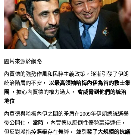
圖片來源於網路
內賈德的強勢作風和民粹主義政策，逐漸引發了伊朗
統治階層的不安，
以最高領袖哈梅內伊為首的教士集
團
，擔心內賈德的權力過大，
會威脅到他們的統治
地位
內賈德與哈梅內伊之間的矛盾在2009年伊朗總統選舉
後公開化，
當時
，內賈德以壓倒性優勢贏得連任，
但反對派指控選舉存在舞弊，
並引發了大規模的抗議