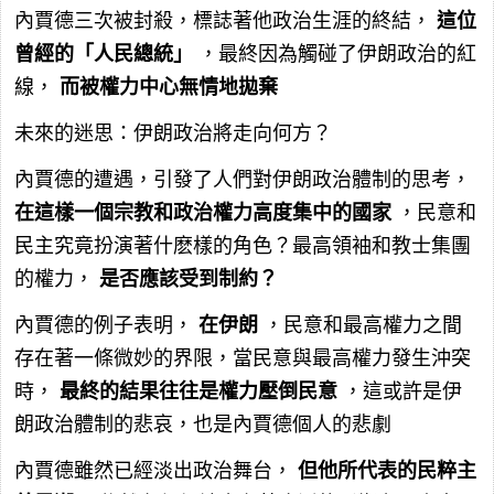
內賈德三次被封殺，標誌著他政治生涯的終結，
這位
曾經的「人民總統」
，最終因為觸碰了伊朗政治的紅
線，
而被權力中心無情地拋棄
未來的迷思：伊朗政治將走向何方？
內賈德的遭遇，引發了人們對伊朗政治體制的思考，
在這樣一個宗教和政治權力高度集中的國家
，民意和
民主究竟扮演著什麽樣的角色？最高領袖和教士集團
的權力，
是否應該受到制約？
內賈德的例子表明，
在伊朗
，民意和最高權力之間
存在著一條微妙的界限，當民意與最高權力發生沖突
時，
最終的結果往往是權力壓倒民意
，這或許是伊
朗政治體制的悲哀，也是內賈德個人的悲劇
內賈德雖然已經淡出政治舞台，
但他所代表的民粹主