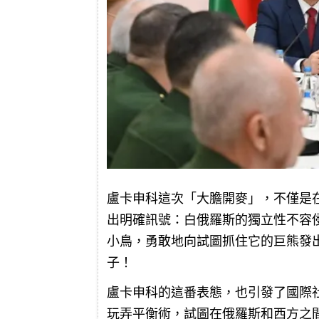
盧卡申科這次「大膽開麥」，不僅是
出明確訊號：白俄羅斯的獨立性不容
小鳥，勇敢地向試圖抓住它的巨熊發
子！
盧卡申科的這番表態，也引發了國際
玩弄平衡術，試圖在俄羅斯和西方之