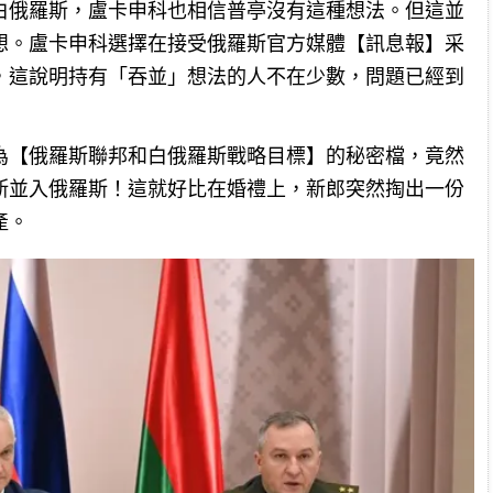
白俄羅斯，盧卡申科也相信普亭沒有這種想法。但這並
想。盧卡申科選擇在接受俄羅斯官方媒體【訊息報】采
，這說明持有「吞並」想法的人不在少數，問題已經到
題為【俄羅斯聯邦和白俄羅斯戰略目標】的秘密檔，竟然
羅斯並入俄羅斯！這就好比在婚禮上，新郎突然掏出一份
產。