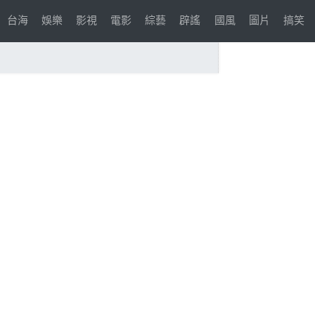
台海
娛樂
影視
電影
綜藝
辟謠
國風
圖片
搞笑