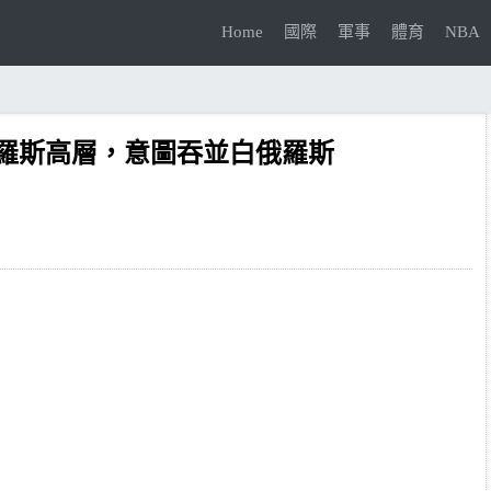
Home
國際
軍事
體育
NBA
羅斯高層，意圖吞並白俄羅斯