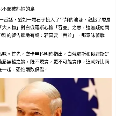
只不願被熊抱的鳥
近一番話，猶如一顆石子投入了平靜的池塘，激起了層層
「大人物」對白俄羅斯心懷「吞並」之意，這無疑給兩
申科的警告擲地有聲：若真要「吞並」，那意味著戰
品味。首先，盧卡申科明確指出，白俄羅斯和俄羅斯是
純屬無稽之談，既不現實，更不可能實作。這就好比兩
在一起，恐怕兩敗俱傷。