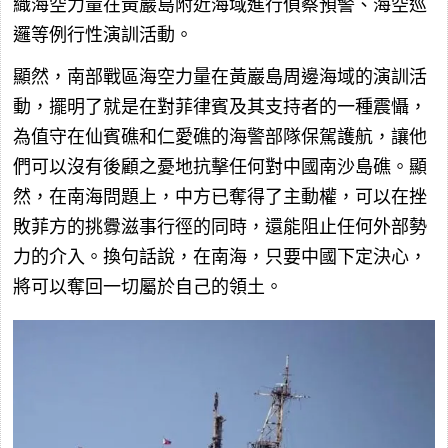
織海空力量在黃巖島附近海域進行偵察預警、海空巡
邏等例行性演訓活動。
顯然，南部戰區海空力量在黃巖島周邊海域的演訓活
動，擺明了就是在對菲律賓及其支持者的一種震懾，
為值守在仙賓礁和仁愛礁的海警部隊保駕護航，讓他
們可以沒有後顧之憂地抗擊任何對中國南沙島礁。顯
然，在南海問題上，中方已奪得了主動權，可以在挫
敗菲方的挑釁滋事行徑的同時，還能阻止任何外部勢
力的介入。換句話說，在南海，只要中國下定決心，
將可以奪回一切屬於自己的領土。