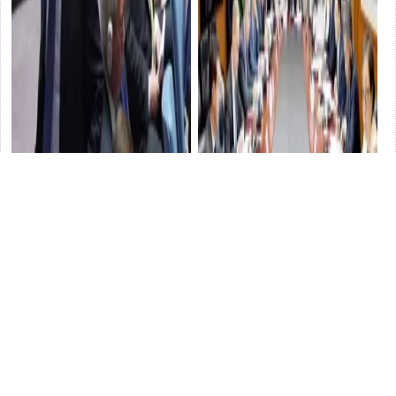
英國又打頭陣了：為什麽有俄
中美越打越親？耶倫離譜發言