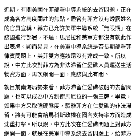
近期，有關美國在菲部署中導系統的去留問題，正在
成為各方高度關註的焦點。盡管有菲方沒有透露姓名
的官員宣稱，菲方已允許美軍中導系統「無限期」在
該國進行部署，不過，馬尼拉和美軍方都沒有就此作
出表態。顯而易見，在美軍中導系統是否長期部署菲
律賓問題上，美菲雙方應該還沒有達成一致。所以
說，中方此次對菲方為非法滯留仁愛礁人員運送生活
物資方面，再次網開一面，應該與此有關。
就目前南海局勢來看，菲方滯留仁愛礁破船的去留問
題，也可以成為中方制衡馬尼拉的一張王牌。畢竟，
如果中方采取強硬態度，驅離菲方在仁愛礁的非法滯
留，將有可能會給馬科斯政權在國內支持率方面造成
沈重打擊。所以說，中方此次在仁愛礁問題上對菲方
網開一面，就是在美軍中導系統去留問題上，給菲方