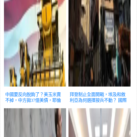
中國要反向脫鉤了？美玉米賣
拜登制止全面開戰，埃及和敘
不掉，中方拋37億美債，耶倫
利亞為何選擇按兵不動？
國際
口風變了
國際