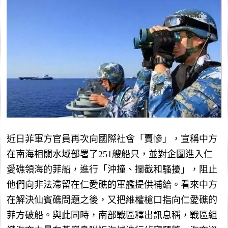
近日菲軍方官員再次向國際社會「賣慘」，宣稱中方
在南海相關水域部署了251艘船只，並對企圖進入仁
愛礁領海的菲船，進行「沖撞、攔截和騷擾」，阻止
他們向非法滯留在仁愛礁的軍艦提供補給。看來中方
在解決仙賓礁問題之後，又把維權槍口指向仁愛礁的
菲方破船。與此同時，南部戰區釋出訊息稱，戰區組