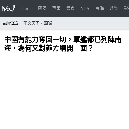
Home
國際
軍事
體育
NBA
台海
娛樂
影
當前位置：
華文天下
國際
>
中國有能力奪回一切，軍艦都已列陣南
海，為何又對菲方網開一面？