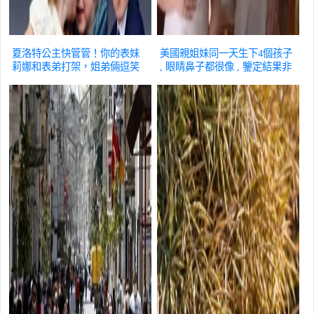
夏洛特公主快管管！你的表妹
美國親姐妹同一天生下4個孩子
莉娜和表弟打架，姐弟倆逗笑
, 眼睛鼻子都很像 , 鑒定結果非
圍觀群眾
國際
常雷人
國際