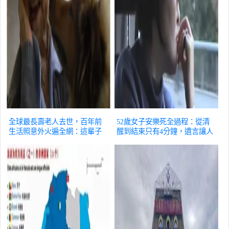
全球最長壽老人去世，百年前
52歲女子安樂死全過程：從清
生活照意外火遍全網：這輩子
醒到結束只有4分鐘，遺言讓人
太值了！
國際
動容
國際