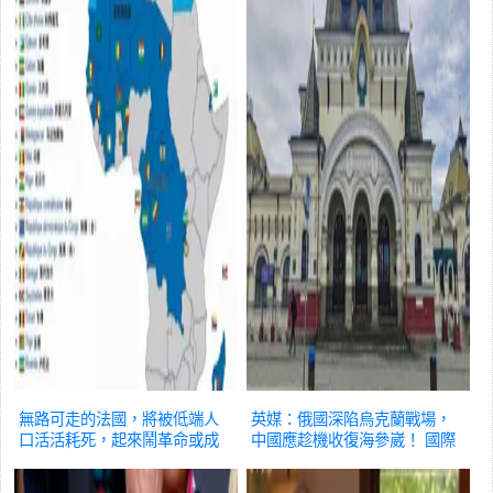
無路可走的法國，將被低端人
英媒：俄國深陷烏克蘭戰場，
口活活耗死，起來鬧革命或成
中國應趁機收復海參崴！
國際
唯一選擇
國際