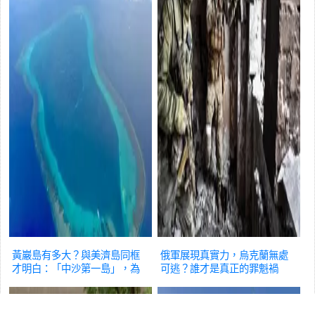
黃巖島有多大？與美濟島同框
俄軍展現真實力，烏克蘭無處
才明白：「中沙第一島」，為
可逃？誰才是真正的罪魁禍
何不吹填
國際
首？
國際