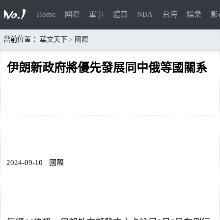
Home
國際
軍事
體育
NBA
台海
娛樂
影
當前位置：
華文天下
國際
>
伊朗新政府將優先發展同中俄等國關系
2024-09-10
國際