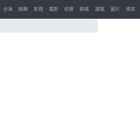
台海
娛樂
影視
電影
綜藝
辟謠
國風
圖片
搞笑