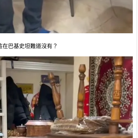
這在巴基史坦難道沒有？