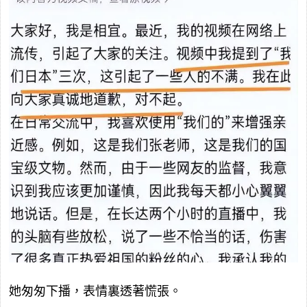
她匆匆下播，表情裏透著慌張。