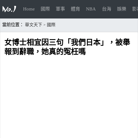
Home
國際
軍事
體育
NBA
台海
娛樂
影
當前位置：
華文天下
國際
>
女博士相宜因三句「我們日本」，被舉
報到辭職，她真的冤枉嗎