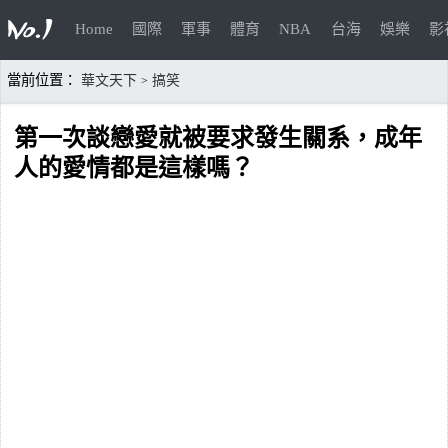
Home
國際
軍事
體育
NBA
台海
娛樂
影
當前位置：
華文天下
搞笑
>
第一次談戀愛就被要求發生關系，成年
人的愛情都是這樣嗎？