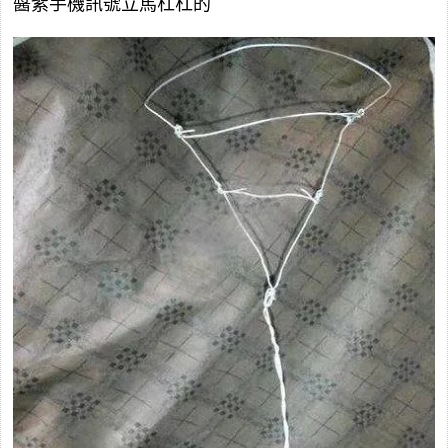
醬紫手機訊號立馬杠杠的