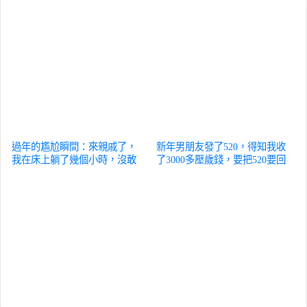
過年的尷尬瞬間：來親戚了，
新年男朋友發了520，得知我收
我在床上躺了幾個小時，沒敢
了3000多壓歲錢，要把520要回
動！
搞笑
去…
搞笑