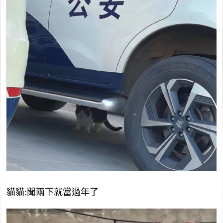
貓貓:聞兩下就當過年了