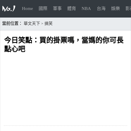
Home
國際
軍事
體育
NBA
台海
娛樂
影
當前位置：
華文天下
搞笑
>
今日笑點：買的掛票嗎，當媽的你可長
點心吧