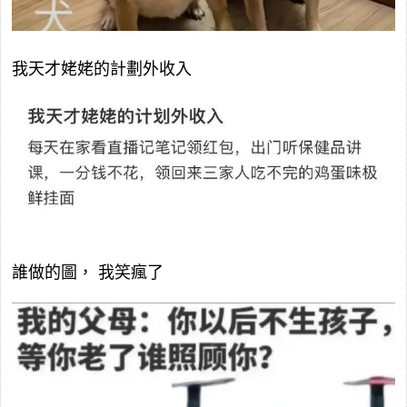
我天才姥姥的計劃外收入
誰做的圖， 我笑瘋了