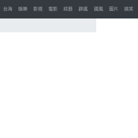
台海
娛樂
影視
電影
綜藝
辟謠
國風
圖片
搞笑