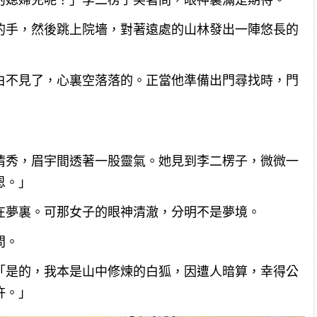
的媳婦兒呢？」李二楞子笑著問，眼神裏滿是期待。
的手，然後跳上院墻，對著遠處的山林發出一陣悠長的
白不見了，心裏空落落的。正當他準備出門尋找時，門
清秀，眉宇間透著一股靈氣。她見到李二楞子，微微一
恩。」
在夢裏。可那女子的眼神清澈，分明不是夢境。
問。
「是的，我本是山中修煉的白狐，因遭人暗算，幸得公
許。」