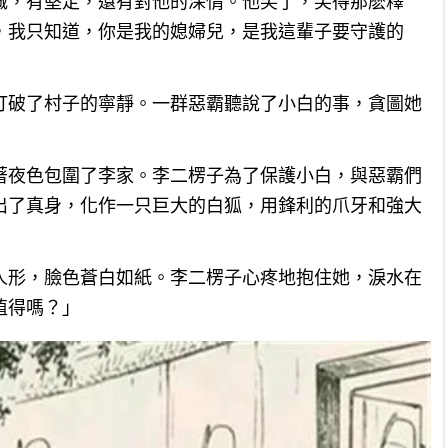
誠，有堅定，還有對他的深情。他笑了，笑得那麽釋
，我只知道，你是我的媳婦兒，是我這輩子要守護的
打破了村子的寧靜。一群惡霸聽說了小白的事，貪圖她
著夜色包圍了李家。李二楞子為了保護小白，與惡霸們
出了真身，化作一只巨大的白狐，用鋒利的爪牙和強大
人形，臉色蒼白如紙。李二楞子心疼地抱住她，淚水在
值得嗎？」