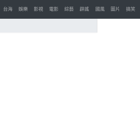
台海
娛樂
影視
電影
綜藝
辟謠
國風
圖片
搞笑