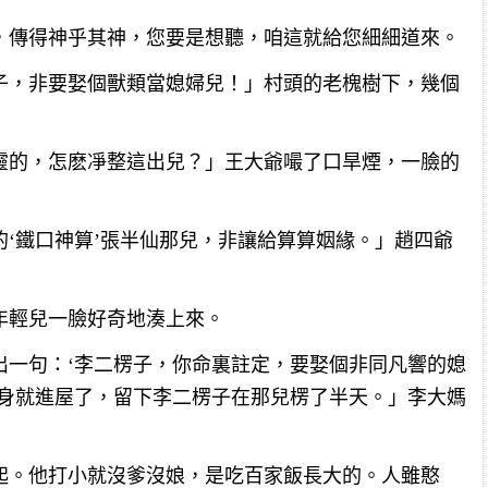
，傳得神乎其神，您要是想聽，咱這就給您細細道來。
子，非要娶個獸類當媳婦兒！」村頭的老槐樹下，幾個
靈的，怎麽凈整這出兒？」王大爺嘬了口旱煙，一臉的
‘鐵口神算’張半仙那兒，非讓給算算姻緣。」趙四爺
年輕兒一臉好奇地湊上來。
出一句：‘李二楞子，你命裏註定，要娶個非同凡響的媳
轉身就進屋了，留下李二楞子在那兒楞了半天。」李大媽
起。他打小就沒爹沒娘，是吃百家飯長大的。人雖憨