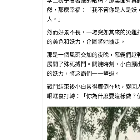
李二楞子看著她的眼睛，那裏面有真
然，那麽幸福：「我不管你是人是妖
人。」
然而好景不長，一場突如其來的災難
的美色和妖力，企圖將她擄走。
那是一個風雨交加的夜晚，惡霸們趁
展開了殊死搏鬥。關鍵時刻，小白顯
的妖力，將惡霸們一一擊退。
戰鬥結束後小白累得癱倒在地，變回
眼眶裏打轉：「你為什麽要這樣做？