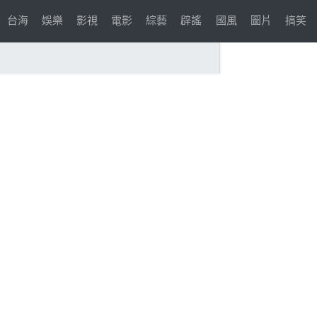
台海
娛樂
影視
電影
綜藝
辟謠
國風
圖片
搞笑