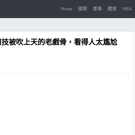
Home
國際
軍事
體育
NBA
演技被吹上天的老戲骨，看得人太尷尬