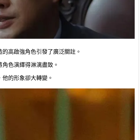
造的高啟強角色引發了廣泛關註。
將角色演繹得淋漓盡致。
，他的形象卻大轉變。