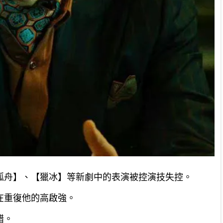
孤舟】、【獵冰】等新劇中的表演被控演技失控。
在重復他的高啟強。
錯。