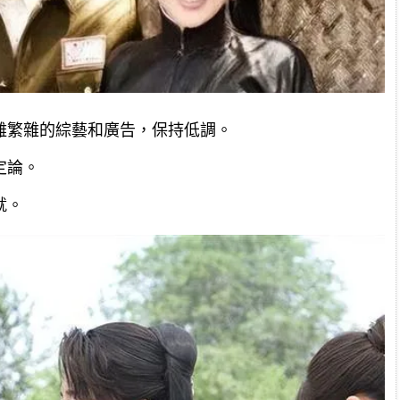
離繁雜的綜藝和廣告，保持低調。
定論。
就。