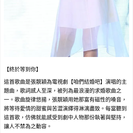
【終於等到你】
這首歌曲是張靚穎為電視劇【咱們結婚吧】演唱的主
題曲，歌詞感人至深，被列為最浪漫的求婚歌曲之
一。歌曲旋律悠揚，張靚穎用她那富有磁性的嗓音，
將等待愛情的甜蜜與苦澀演繹得淋漓盡致。每當聽到
這首歌，仿佛就能感受到劇中人物那份執著與堅持，
讓人不禁為之動容。