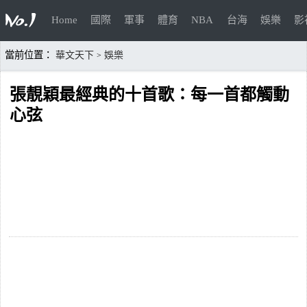
Home
國際
軍事
體育
NBA
台海
娛樂
影
當前位置：
華文天下
娛樂
>
張靚穎最經典的十首歌：每一首都觸動
心弦