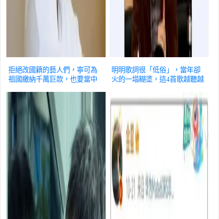
拒絕改國籍的藝人們，寧可為
明明歌詞很「低俗」，當年卻
祖國繳納千萬巨款，也要當中
火的一塌糊塗，這4首歌越聽越
國人！
娛樂
不正經
娛樂