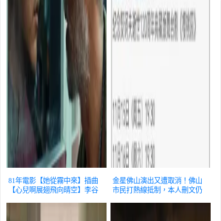
81年電影【她從霧中來】插曲
金星佛山演出又遭取消！佛山
【心兒啊展翅飛向晴空】李谷
市民打熱線抵制，本人刪文仍
一原唱
娛樂
嘴犟！
娛樂