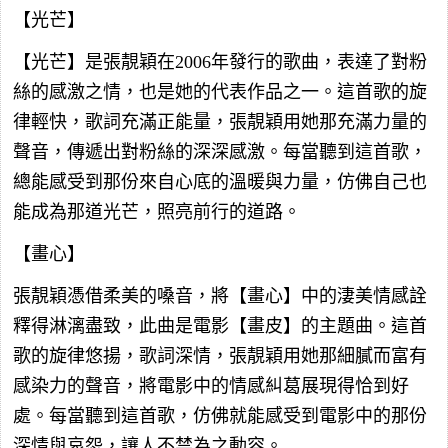
【光芒】
【光芒】是張靚穎在2006年發行的歌曲，表達了對粉
絲的感激之情，也是她的代表作品之一。這首歌的旋
律輕快，歌詞充滿正能量，張靚穎用她那充滿力量的
聲音，傳遞出對粉絲的深深感激。每當聽到這首歌，
總能感受到那份來自心底的溫暖與力量，仿佛自己也
能成為那道光芒，照亮前行的道路。
【畫心】
張靚穎憑借柔美的嗓音，將【畫心】中的淒美情感詮
釋得淋漓盡致，此曲是電影【畫皮】的主題曲。這首
歌的旋律悠揚，歌詞深情，張靚穎用她那細膩而富有
感染力的聲音，將電影中的情感糾葛展現得恰到好
處。每當聽到這首歌，仿佛就能感受到電影中的那份
深情與哀怨，讓人不禁為之動容。