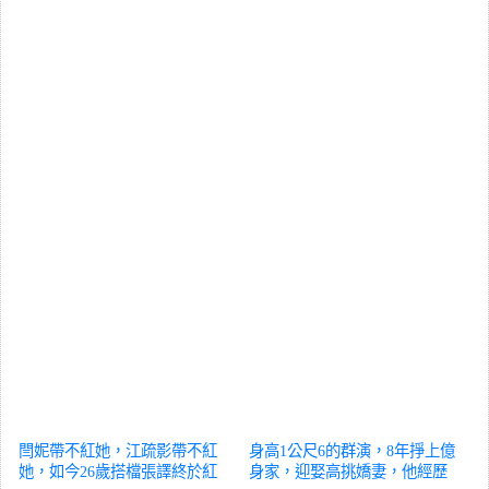
閆妮帶不紅她，江疏影帶不紅
身高1公尺6的群演，8年掙上億
她，如今26歲搭檔張譯終於紅
身家，迎娶高挑嬌妻，他經歷