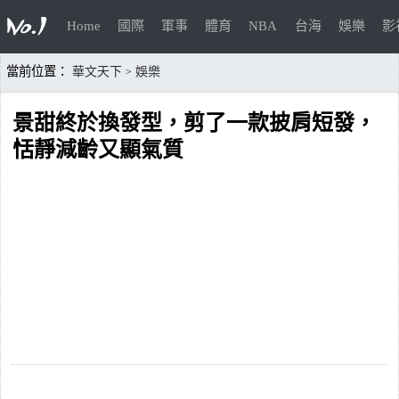
Home
國際
軍事
體育
NBA
台海
娛樂
影
當前位置：
華文天下
娛樂
>
景甜終於換發型，剪了一款披肩短發，
恬靜減齡又顯氣質