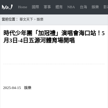
Home
國際
軍事
體育
NBA
台海
娛樂
影
當前位置：
華文天下
娛樂
>
時代少年團「加冠禮」演唱會海口站！5
月3日-4日五源河體育場開唱
2025-04-15
娛樂