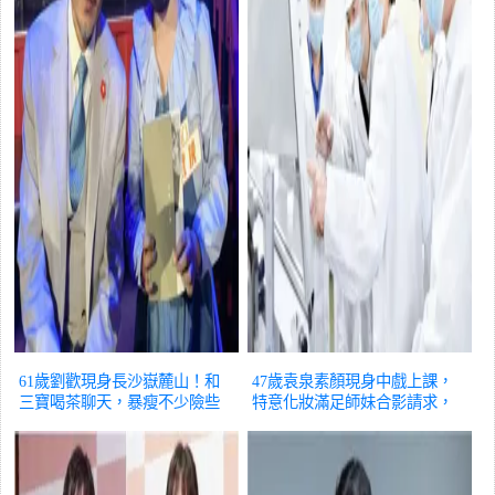
61歲劉歡現身長沙嶽麓山！和
47歲袁泉素顏現身中戲上課，
三寶喝茶聊天，暴瘦不少險些
特意化妝滿足師妹合影請求，
認不出來
娛樂
人美心善
娛樂