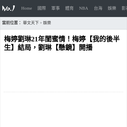
Home
國際
軍事
體育
NBA
台海
娛樂
影
當前位置：
華文天下
娛樂
>
梅婷劉琳21年閨蜜情！梅婷【我的後半
生】結局，劉琳【懸鏡】開播