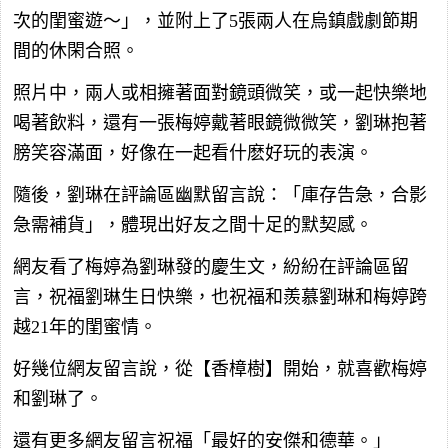
次的閨蜜遊～」，並附上了5張兩人在烏鎮戲劇節期
間的休閑合照。
照片中，兩人或相擁著面對鏡頭微笑，或一起快樂地
喝著飲料，還有一張梅婷戴著眼鏡微微笑，劉琳抱著
膀笑容滿面，好像在一起看什麽好玩的表演。
隨後，劉琳在評論區幽默留言說：「庫存告急，合影
急需補貨」，體現出好友之間十足的默契感。
網友看了梅婷為劉琳發的慶生文，紛紛在評論區留
言，祝福劉琳生日快樂，也祝福和羨慕劉琳和梅婷跨
越21年的閨蜜情。
好幾位網友留言說，從【香樟樹】開始，就喜歡梅婷
和劉琳了。
還有更多網友留言祝福「最好的安傑和德華。」