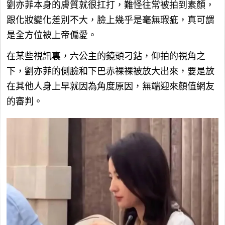
劉亦菲本身的膚質就很扛打，難怪往常被拍到素顏，
跟化妝變化差別不大，臉上幾乎是毫無瑕疵，真可謂
是全方位被上帝偏愛。
在某些視訊裏，六公主的鏡頭刁鉆，仰拍的視角之
下，劉亦菲的側臉和下巴赤裸裸被放大出來，要是放
在其他人身上早就因為角度原因，無端迎來顏值網友
的審判。