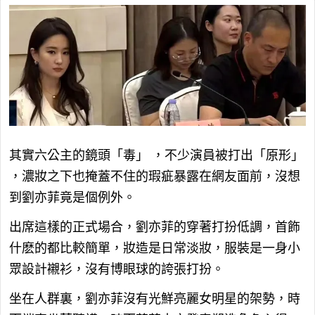
其實六公主的鏡頭「毒」 ，不少演員被打出「原形」
，濃妝之下也掩蓋不住的瑕疵暴露在網友面前，沒想
到劉亦菲竟是個例外。
出席這樣的正式場合，劉亦菲的穿著打扮低調，首飾
什麽的都比較簡單，妝造是日常淡妝，服裝是一身小
眾設計襯衫，沒有博眼球的誇張打扮。
坐在人群裏，劉亦菲沒有光鮮亮麗女明星的架勢，時