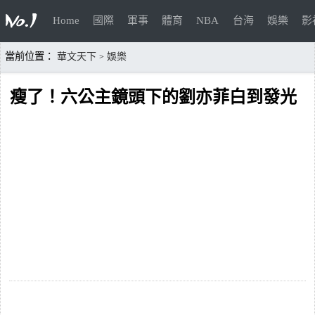
Home
國際
軍事
體育
NBA
台海
娛樂
影
當前位置：
華文天下
娛樂
>
瘦了！六公主鏡頭下的劉亦菲白到發光