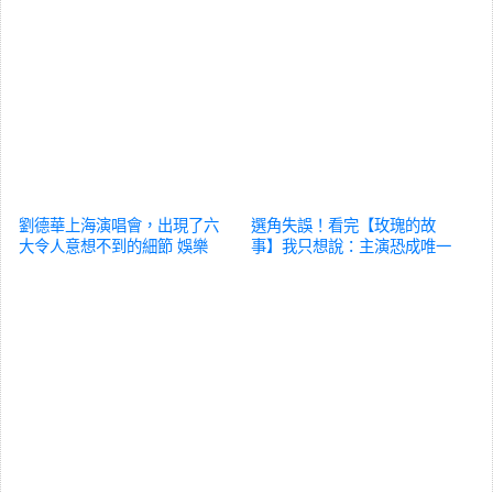
劉德華上海演唱會，出現了六
選角失誤！看完【玫瑰的故
大令人意想不到的細節
娛樂
事】我只想說：主演恐成唯一
敗筆
娛樂