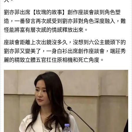
劉亦菲出席【玫瑰的故事】創作座談會談到角色塑
造，一番發言再次感受到劉亦菲對角色深度融入，難
怪能將富有層次感的情感釋放出來。
座談會距離上次出鏡沒多久，沒想到六公主鏡頭下的
劉亦菲又變美了，一身白衫出席創作座談會，端莊秀
麗的精致立體五官扛住原相機和死亡角度。