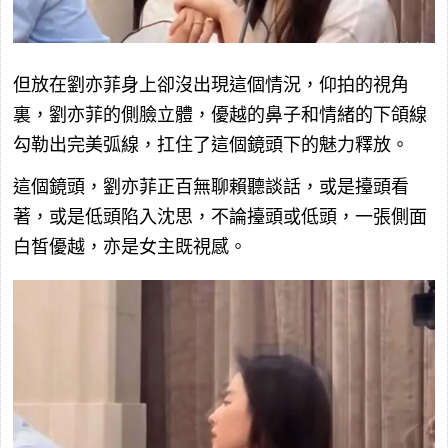
但放在劉亦菲身上卻沒出現這個情況，仰拍的視角
裏，劉亦菲的側臉立體，優越的鼻子和情緒的下頜線
勾勒出完美弧線，扛住了這個鏡頭下的魅力釋放。
這個鏡頭，劉亦菲正百無聊賴聽談話，或是擡頭看
著，或是低頭陷入沈思，不論擡頭或低頭，一張側面
白皙優越，亦是女主既視感。