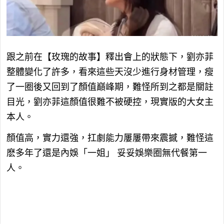
跟之前在【玫瑰的故事】釋出會上的狀態下，劉亦菲
整體變化了許多，看來這些天沒少進行身材管理，瘦
了一圈後又回到了顏值巔峰期，難怪所到之都是關註
目光，劉亦菲這顏值很難不被硬控，現實版的大女主
本人。
顏值高，實力還強，扛劇能力屢屢帶來震撼，難怪這
麽多年了還是內娛「一姐」 妥妥娛樂圈無代餐第一
人。