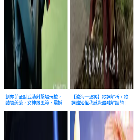
劉亦菲全副武裝射擊場玩槍，
【滄海一聲笑】歌詞解析，歌
酷颯美艷，女神級風範，震撼
詞雖短但我感覺最難解讀的！
來襲！
娛樂
娛樂