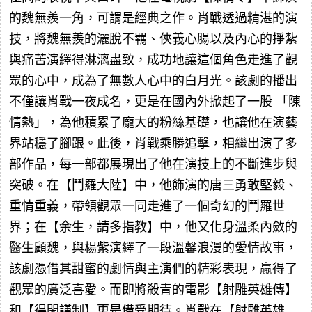
的魏無羨一角，可謂是經典之作。肖戰透過精湛的演
技，將魏無羨的灑脫不羈、俠義心腸以及內心的掙紮
與痛苦演繹得淋漓盡致，成功地讓這個角色走進了觀
眾的心中，成為了無數人心中的白月光。該劇的播出
不僅讓肖戰一夜成名，更是在國內外掀起了一股 「陳
情熱」，為他積累了龐大的粉絲基礎，也讓他在演藝
界站穩了腳跟。此後，肖戰乘勝追擊，相繼出演了多
部作品，每一部都展現出了他在演技上的不斷進步與
突破。在【鬥羅大陸】中，他飾演的唐三勇敢堅毅、
重情重義，帶領觀眾一同走進了一個奇幻的鬥羅世
界；在【余生，請多指教】中，他又化身溫柔內斂的
醫生顧魏，與楊紫演繹了一段溫馨浪漫的愛情故事，
該劇憑借其甜蜜的劇情與主演們的精彩表現，贏得了
觀眾的廣泛喜愛。而即將殺青的電影【射雕英雄傳】
和【得閑謹制】更是備受期待。肖戰在【射雕英雄