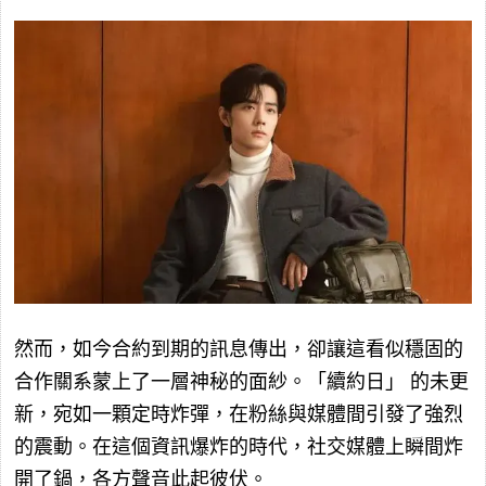
然而，如今合約到期的訊息傳出，卻讓這看似穩固的
合作關系蒙上了一層神秘的面紗。「續約日」 的未更
新，宛如一顆定時炸彈，在粉絲與媒體間引發了強烈
的震動。在這個資訊爆炸的時代，社交媒體上瞬間炸
開了鍋，各方聲音此起彼伏。