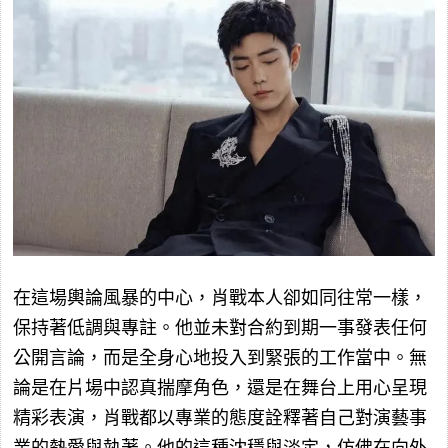
在這場輿論風暴的中心，肖戰本人卻如同往常一樣，
保持著低調與專註。他並未對合約到期一事發表任何
公開言論，而是全身心地投入到緊張的工作當中。無
論是在片場中認真揣摩角色，還是在舞台上用心呈現
精彩表演，肖戰都以專業的態度詮釋著自己對演藝事
業的熱愛與執著。他的這種沈穩與淡定，仿佛在向外