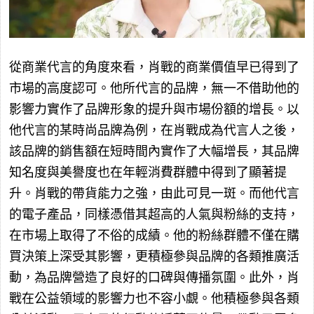
從商業代言的角度來看，肖戰的商業價值早已得到了
市場的高度認可。他所代言的品牌，無一不借助他的
影響力實作了品牌形象的提升與市場份額的增長。以
他代言的某時尚品牌為例，在肖戰成為代言人之後，
該品牌的銷售額在短時間內實作了大幅增長，其品牌
知名度與美譽度也在年輕消費群體中得到了顯著提
升。肖戰的帶貨能力之強，由此可見一斑。而他代言
的電子產品，同樣憑借其超高的人氣與粉絲的支持，
在市場上取得了不俗的成績。他的粉絲群體不僅在購
買決策上深受其影響，更積極參與品牌的各類推廣活
動，為品牌營造了良好的口碑與傳播氛圍。此外，肖
戰在公益領域的影響力也不容小覷。他積極參與各類