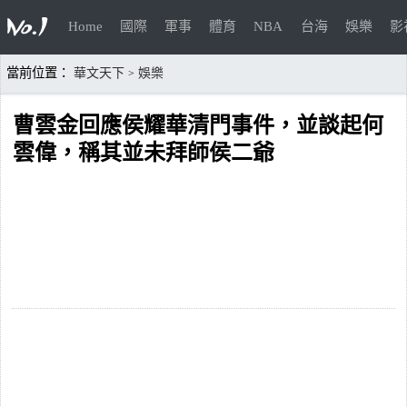
Home
國際
軍事
體育
NBA
台海
娛樂
影
當前位置：
華文天下
娛樂
>
曹雲金回應侯耀華清門事件，並談起何
雲偉，稱其並未拜師侯二爺