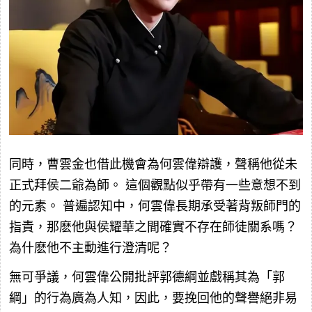
同時，曹雲金也借此機會為何雲偉辯護，聲稱他從未
正式拜侯二爺為師。 這個觀點似乎帶有一些意想不到
的元素。 普遍認知中，何雲偉長期承受著背叛師門的
指責，那麽他與侯耀華之間確實不存在師徒關系嗎？
為什麽他不主動進行澄清呢？
無可爭議，何雲偉公開批評郭德綱並戲稱其為「郭
綱」的行為廣為人知，因此，要挽回他的聲譽絕非易