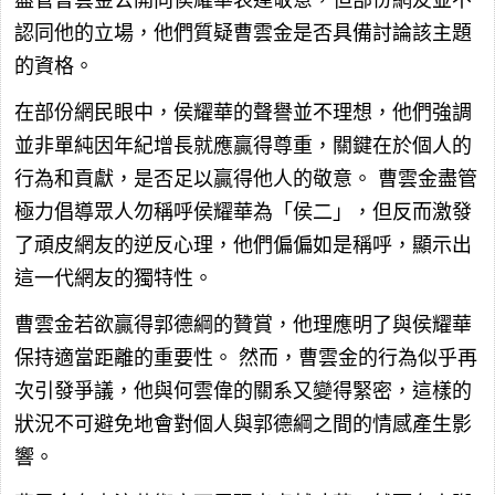
盡管曹雲金公開向侯耀華表達敬意，但部份網友並不
認同他的立場，他們質疑曹雲金是否具備討論該主題
的資格。
在部份網民眼中，侯耀華的聲譽並不理想，他們強調
並非單純因年紀增長就應贏得尊重，關鍵在於個人的
行為和貢獻，是否足以贏得他人的敬意。 曹雲金盡管
極力倡導眾人勿稱呼侯耀華為「侯二」，但反而激發
了頑皮網友的逆反心理，他們偏偏如是稱呼，顯示出
這一代網友的獨特性。
曹雲金若欲贏得郭德綱的贊賞，他理應明了與侯耀華
保持適當距離的重要性。 然而，曹雲金的行為似乎再
次引發爭議，他與何雲偉的關系又變得緊密，這樣的
狀況不可避免地會對個人與郭德綱之間的情感產生影
響。