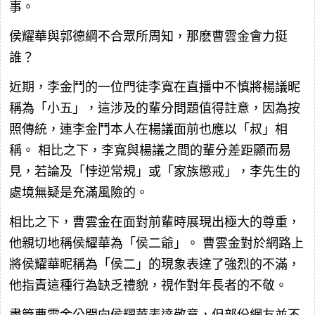
事。
侯耀華與郭德綱不合眾所周知，那麽曹雲金會力挺
誰？
近期，李金鬥的一位門徒李寬在直播中不慎將楊議昵
稱為「小五」，這涉及的輩分問題值得註意，因為按
照傳統，連李金鬥本人在楊議面前也應以「叔」相
稱。 相比之下，李寬與楊議之間的輩分差距顯而易
見，若論及「悖逆常規」或「家族懲戒」，李先生的
處境無疑是充滿風險的。
相比之下，曹雲金在面對前輩時展現出極大的尊重，
他親切地稱侯耀華為「侯二爺」。 曹雲金對於網路上
將侯耀華昵稱為「侯二」的現象表達了強烈的不滿，
他指責這種行為缺乏禮貌，視作對年長者的不敬。