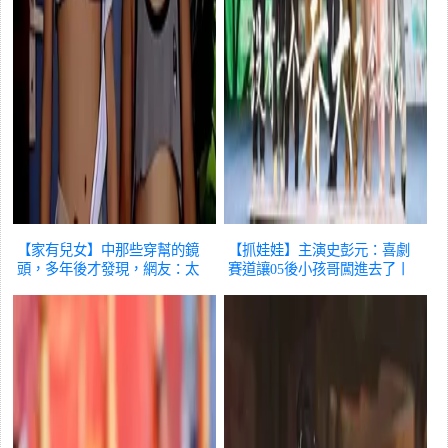
【家有兒女】中那些穿幫的鏡
【抓娃娃】主演史彭元：喜劇
頭，多年後才發現，網友：太
賽道讓05後小孩哥闖進去了丨
搞笑了
娛樂
專訪
娛樂