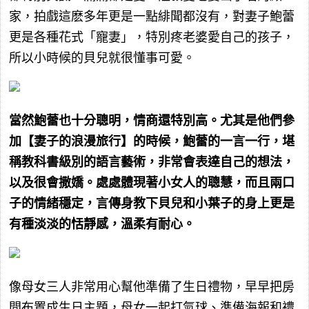
家，拍戲這麽多年更是一點緋聞都沒有，對妻子鮑蕾
更是各種花式「寵妻」，特別疼老婆愛自己的孩子，
所以小時候的貝兒就很懂事可愛。
當然鮑蕾也十分聰明，情商還特別高。尤其是他們參
加【妻子的浪漫旅行】的時候，鮑蕾的一言一行，堪
稱教科書級別的語言藝術，非常會表達自己的想法，
以及很會撒嬌。處處體現著小女人的聰慧，而且兩口
子的情緒穩定，言傳身教下貝兒和小葉子的身上更是
有種淡淡的恬靜感，溫柔有耐心。
像母女三人非常用心幫他準備了生日禮物，早早把房
間布置成生日主題，母女一起打氣球、準備海報和禮