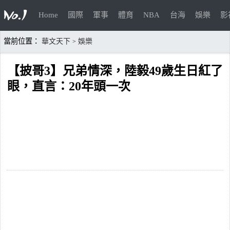
Home
國際
軍事
體育
NBA
台海
娛樂
影
當前位置：
華文天下
娛樂
>
【披哥3】兄弟情深，陸毅49歲生日紅了
眼，直言：20年頭一次