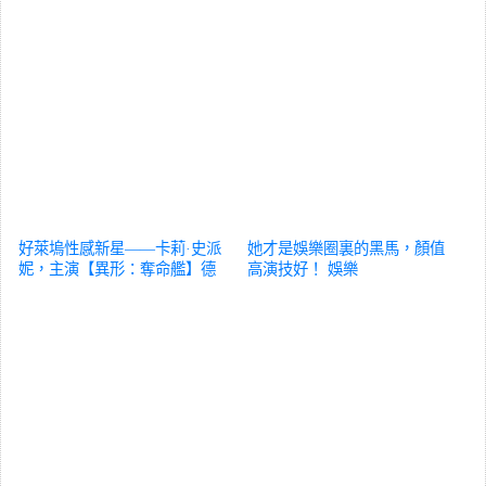
好萊塢性感新星——卡莉·史派
她才是娛樂圈裏的黑馬，顏值
妮，主演【異形：奪命艦】德
高演技好！
娛樂
藝雙馨
娛樂