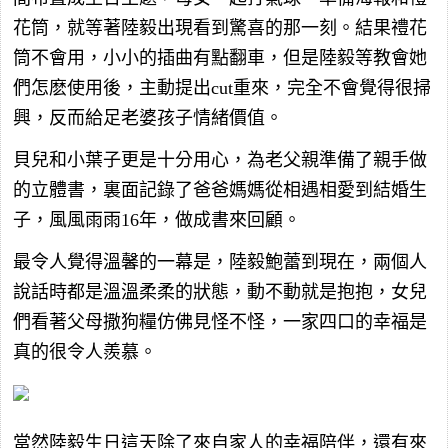
花筒，就等著陸毅出現看到驚喜的那一刻。結果禮花
筒不會用，小小的插曲有點翻車，但是陸毅等教會她
們怎麽使用後，主動提出cut重來，完全不會覺得很掃
興，反而給足老婆孩子情緒價值。
貝兒和小葉子更是十分用心，為老父親準備了親手做
的立體書，裏面記錄了爸爸媽媽從相遇相愛到結婚生
子，風風雨雨16年，做成書來回顧。
最令人覺得溫馨的一幕是，陸毅鮑蕾到現在，兩個人
說話時都是溫溫柔柔的狀態，動不動就是抱抱，女兒
們看著父母撒狗糧仿佛見怪不怪，一家四口的幸福是
真的很令人羨慕。
當然陸毅生日這天除了來自家人的幸福陪伴，還有來