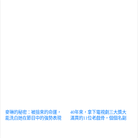
麥琳的秘密：被撿來的命運，
40年來，拿下電視劇三大獎大
能洗白她在節目中的強勢表現
滿貫的11位老戲骨，個個名副
嗎？
娛樂
其實
娛樂