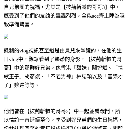
自兄弟團的祝福，尤其是【披荊斬棘的哥哥3】中，
感受到了他們的友誼的轟轟烈烈，全能ace齊上陣為陸
毅準備驚喜。
錄制的vlog視訊甚至還是由貝兒來掌鏡的，在他的生
日vlog中，觀眾看到了熟悉的身影，【披荊斬棘的哥
哥】中的那群好兄弟，像香港「甜妹」關智斌、「情
歌王子」胡彥斌、「不老男神」林誌穎以及「音樂才
子」魏巡等等。
他們曾在【披荊斬棘的哥哥3】中一起並肩戰鬥，所
以情誼一直延續至今，享受到好兄弟們的生日祝福，
像林誌穎甚至故意打扮成送蛋糕小哥給他驚喜，關智