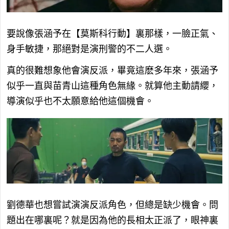
要說像張涵予在【莫斯科行動】裏那樣，一臉正氣、
身手敏捷，那絕對是演刑警的不二人選。
真的很難想象他會演反派，畢竟這麽多年來，張涵予
似乎一直與苗青山這種角色無緣。就算他主動請纓，
導演似乎也不太願意給他這個機會。
劉德華也想嘗試演演反派角色，但總是缺少機會。問
題出在哪裏呢？就是因為他的長相太正派了，眼神裏