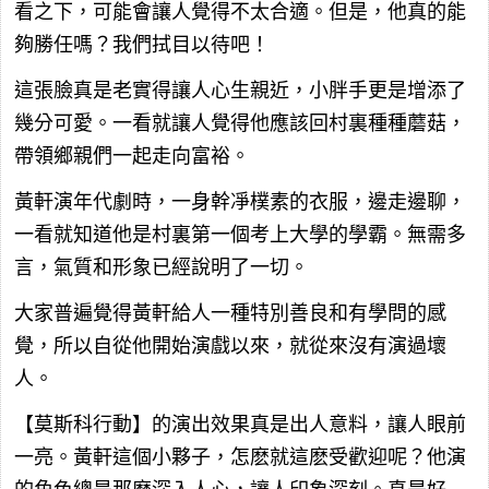
看之下，可能會讓人覺得不太合適。但是，他真的能
夠勝任嗎？我們拭目以待吧！
這張臉真是老實得讓人心生親近，小胖手更是增添了
幾分可愛。一看就讓人覺得他應該回村裏種種蘑菇，
帶領鄉親們一起走向富裕。
黃軒演年代劇時，一身幹凈樸素的衣服，邊走邊聊，
一看就知道他是村裏第一個考上大學的學霸。無需多
言，氣質和形象已經說明了一切。
大家普遍覺得黃軒給人一種特別善良和有學問的感
覺，所以自從他開始演戲以來，就從來沒有演過壞
人。
【莫斯科行動】的演出效果真是出人意料，讓人眼前
一亮。黃軒這個小夥子，怎麽就這麽受歡迎呢？他演