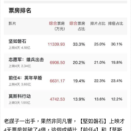
老謀子一出手，果然非同凡響，【堅如磐石】上映才
4天票房就破了4億，這個成績比【前任4】和【莫斯