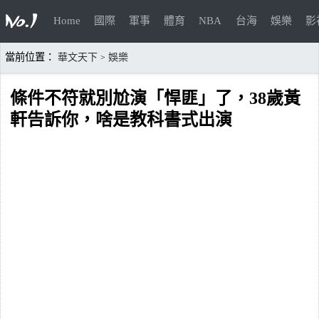
Home
國際
軍事
體育
NBA
台海
娛樂
影
當前位置：
華文天下
娛樂
>
條件不符就別尬演「悍匪」了，38歲黃
軒告訴你，啥是教科書式出演