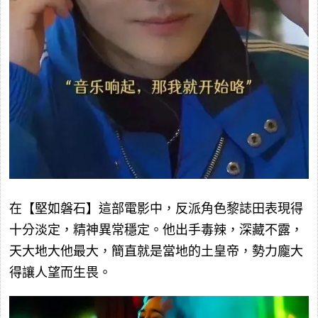
在【堅如磐石】這部電影中，反派角色黎誌田表現得
十分淡定，精神異常穩定。他出手毒辣，深藏不露，
天大地大他最大，簡直就是當地的土皇帝，勢力龐大
得讓人望而生畏。