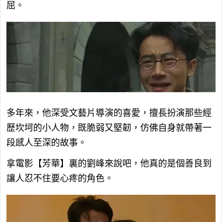
屈。
多年來，他深受文藝片導演的喜愛，擅長扮演那些經
歷坎坷的小人物，既脆弱又堅韌，仿佛自身就帶著一
段感人至深的故事。
拿電影【芳華】裏的劉峰來說吧，他真的是個善良到
讓人忍不住要心疼的角色。