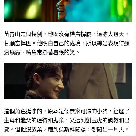
苗青山是個特例，他既沒有權貴撐腰，還膽大包天，
甘願當悍匪。他明白自己的處境，所以總是表現得瘋
瘋癲癲，嘴角常掛著囂張的笑。
這個角色挺慘的，原本是個無家可歸的小狗，經歷了
生母和繼父的虐待和拋棄，又遭到劉玉虎的調教和出
賣。但他沒放棄，跑到莫斯科闖蕩，想闖出一片天。