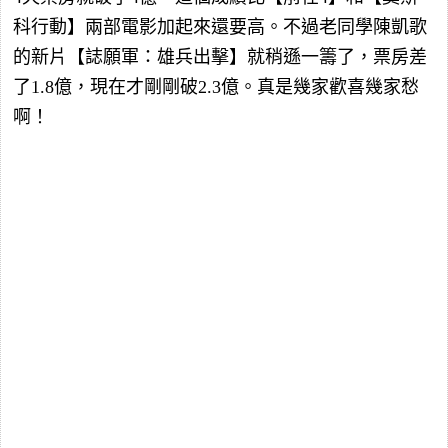
科行動】兩部電影加起來還要高。不過老同學陳凱歌
的新片【誌願軍：雄兵出擊】就稍遜一籌了，票房差
了1.8億，現在才剛剛破2.3億。真是幾家歡喜幾家愁
啊！