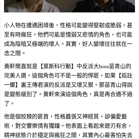
小人物在遭遇困境後，性格可能變得堅韌或脆弱，甚
至有時瘋狂。他們可能是懦弱又悲情的角色，也可能
成為陰暗又極端的壞人。其實，好人變壞往往就在一
念之間。
黃軒簡直就是【莫斯科行動】中反派大boss苗青山的
完美人選。這個角色可不是一般的悍匪，如果【孤註
一擲】裏王傳君演的反派是又壞又狠，那苗青山得說
是變態級別了。黃軒來演這個角色，真是再合適不過
了。
他是個狡猾的匪首，性格囂張又神經質，卻偏愛藝
術，對交響樂情有獨鐘。他表面上看起來遊刃有余，
精神狀態介於穩定與瘋狂之間，其實內心最害怕失去