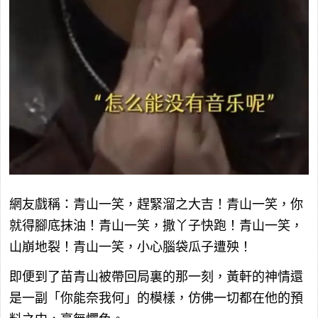
網友戲稱：青山一笑，趕緊溜之大吉！青山一笑，你
就得腳底抹油！青山一笑，撒丫子快跑！青山一笑，
山崩地裂！青山一笑，小心腦袋瓜子遭殃！
即便到了苗青山被帶回局裏的那一刻，黃軒的神情還
是一副「你能奈我何」的模樣，仿佛一切都在他的預