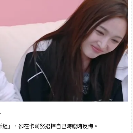
。
拆組」，卻在卡莉努選擇自己時臨時反悔。