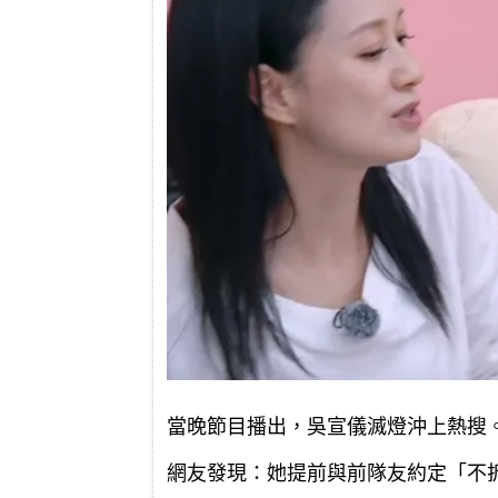
當晚節目播出，吳宣儀滅燈沖上熱搜
網友發現：她提前與前隊友約定「不