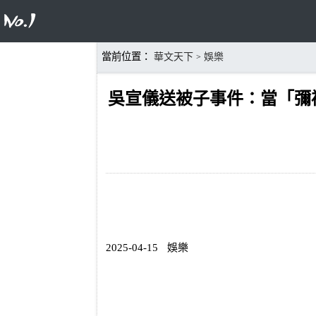
當前位置：
華文天下
娛樂
>
吳宣儀送被子事件：當「彌
2025-04-15
娛樂