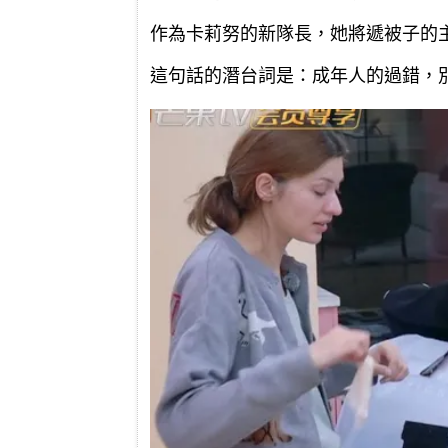
作為卡莉努的新隊長，她將遞被子的
這句話的潛台詞是：成年人的過錯，