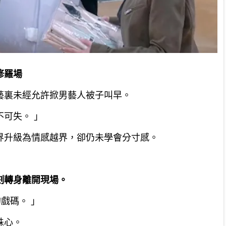
修羅場
綜藝裏未經允許掀男藝人被子叫早。
可失。 」
界升級為情感越界，卻仍未學會分寸感。
刻轉身離開現場。
戲碼。 」
誅心。