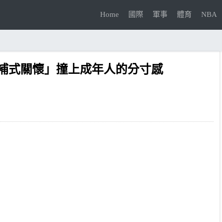
Home
國際
軍事
體育
NBA
補式關懷」撞上成年人的分寸感