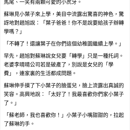
馬尾、一笑有兩顆可愛的小虎牙。
蘇琳見小葉子來上學，美目中流露出驚喜的神色，驚
訝地對趙旭說：「葉子爸爸！你不是說要給孩子辦轉
學嗎？」
「不轉了！還讓葉子在你們這個幼稚園繼續上學。」
早先，趙旭對蘇琳說女兒要「轉學」只是一種托詞。
老婆李晴晴公司若是破產了，別說是女兒的「學
費」，連家裏的生活都成問題。
蘇琳伸手摸了下小葉子的臉蛋兒，臉上流露出真誠的
笑容。高興地說：「太好了！我最喜歡你們家小葉子
了。」
「蘇老師，我也喜歡你！」小葉子小嘴甜甜的，拉起
了蘇琳的手。