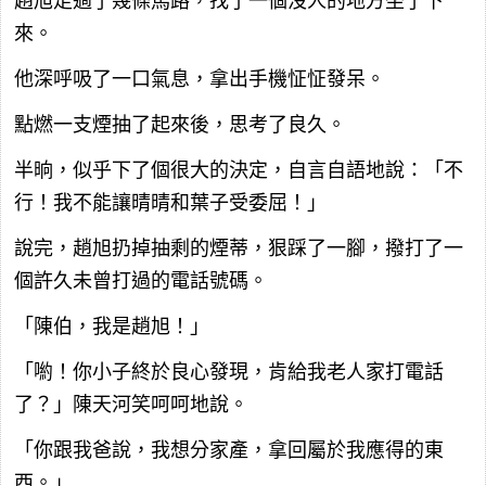
趙旭走過了幾條馬路，找了一個沒人的地方坐了下
來。
他深呼吸了一口氣息，拿出手機怔怔發呆。
點燃一支煙抽了起來後，思考了良久。
半晌，似乎下了個很大的決定，自言自語地說：「不
行！我不能讓晴晴和葉子受委屈！」
說完，趙旭扔掉抽剩的煙蒂，狠踩了一腳，撥打了一
個許久未曾打過的電話號碼。
「陳伯，我是趙旭！」
「喲！你小子終於良心發現，肯給我老人家打電話
了？」陳天河笑呵呵地說。
「你跟我爸說，我想分家產，拿回屬於我應得的東
西。」