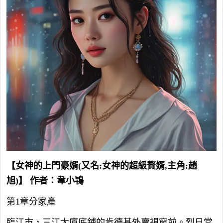
【女神的上門豪婿(又名:女神的超級贅婿,主角:趙
旭)】 作者：韋小鴇
第1章分家產
臨江市，三江大廈底鋪的肯德基外賣視窗前。烈日當