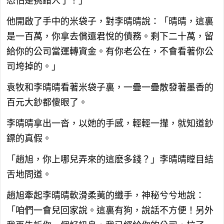
恐怕是挑錯人了！」
他開啟了手中的米袋子，對李晴晴說：「晴晴，這裏
是一百萬，你拿去償還君悅的債務。剩下二十萬，留
給你的公司當運轉資金。有你老公在，不會看著你公
司垮掉的。」
袁牧和李晴晴看著米袋子裏，一疊一疊散發著墨香的
百元大鈔都傻眼了。
李晴晴拿出一沓，以她的手感，輕輕一攆，就知道鈔
鏢的真假。
「趙旭，你上哪兒弄來的這麽多錢？」李晴晴瞠目結
舌地問道。
趙旭牽起李晴晴軟滑柔荑的纖手，神秘兮兮地說：
「咱們一會兒回家說。這裏有狗，說話不方便！另外