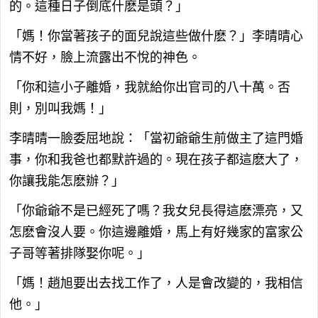
的。這種日子倒底什麽是頭？」
「媽！你當著孩子的面兒說這些做什麽？」李晴晴心
情不好，臉上流露出不悅的神色。
「你和這小子離婚，我就給你出官司的八十萬。否
則，別叫我媽！」
李晴晴一臉委屈地說：「當初爺爺生前做主了這門婚
事，你和我爸也都默許過的。現在孩子都這麽大了，
你讓我能怎麽辦？」
「你爺爺不是已經死了嗎？我女兒長得這麽漂亮，又
怎麽會沒人要。你這邊離婚，馬上有好幾家的富家公
子哥等著排隊娶你呢。」
「媽！趙旭要出去找工作了，人是會改變的，我相信
他。」