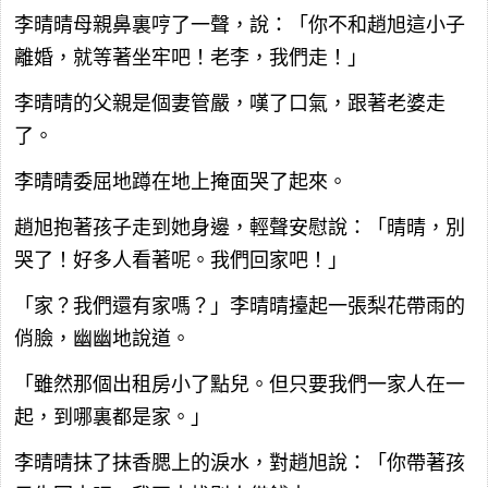
李晴晴母親鼻裏哼了一聲，說：「你不和趙旭這小子
離婚，就等著坐牢吧！老李，我們走！」
李晴晴的父親是個妻管嚴，嘆了口氣，跟著老婆走
了。
李晴晴委屈地蹲在地上掩面哭了起來。
趙旭抱著孩子走到她身邊，輕聲安慰說：「晴晴，別
哭了！好多人看著呢。我們回家吧！」
「家？我們還有家嗎？」李晴晴擡起一張梨花帶雨的
俏臉，幽幽地說道。
「雖然那個出租房小了點兒。但只要我們一家人在一
起，到哪裏都是家。」
李晴晴抹了抹香腮上的淚水，對趙旭說：「你帶著孩