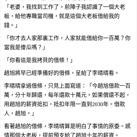
「老婆，我找到工作了。前陣子我認識了一個大老
板，給他專職當司機，就是這個大老板借給我的
錢。」
「你才去人家那裏工作，人家就能借給你一百萬？你
當我是傻瓜嗎？」
「你看這是我拷貝的借條！」
趙旭將早已經準備好的借條，呈給了李晴晴看。
李晴晴拿過借條，只見上面寫道：「今趙旭借款一百
萬，分十年歸還，每年還款十萬元。如果償還不起，
用趙旭的薪資抵扣，抵扣年限一直到2030年。借款
人，趙旭。」
看著趙旭的借條，李晴晴算是明白了事情的原委。感
情那個大老板，提前預支給了趙旭十年的薪資。