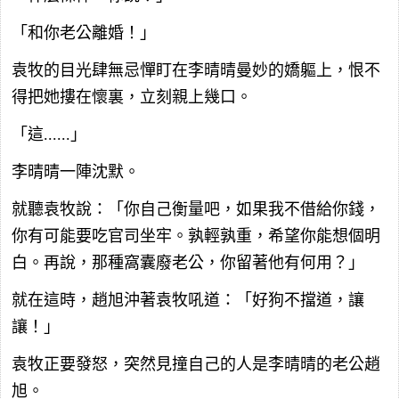
「和你老公離婚！」
袁牧的目光肆無忌憚盯在李晴晴曼妙的嬌軀上，恨不
得把她摟在懷裏，立刻親上幾口。
「這......」
李晴晴一陣沈默。
就聽袁牧說：「你自己衡量吧，如果我不借給你錢，
你有可能要吃官司坐牢。孰輕孰重，希望你能想個明
白。再說，那種窩囊廢老公，你留著他有何用？」
就在這時，趙旭沖著袁牧吼道：「好狗不擋道，讓
讓！」
袁牧正要發怒，突然見撞自己的人是李晴晴的老公趙
旭。