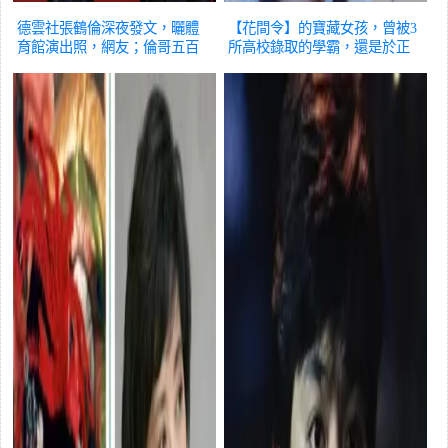
德雲社張鶴倫深夜發文，曬體
【花間令】的寶藏女孩，曾被3
育館演出照，網友；倫哥五百
所高校錄取的學霸，還是於正
萬到賬
娛樂
力捧小花
娛樂