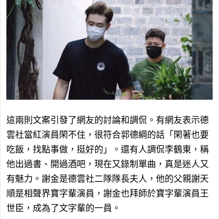
這兩則文案引發了網友的討論和調侃。有網友表示德
雲社當紅演員閑不住，很符合郭德綱的話「閑著也要
吃飯，找點事做，挺好的」。還有人調侃李鶴東，稱
他出過書、開過酒吧，現在又錄制單曲，真是迷人又
有魅力。謝金是德雲社二隊隊長夫人，他的父親謝天
順是相聲界寶字輩演員，謝金也拜師於寶字輩演員王
世臣，成為了文字輩的一員。