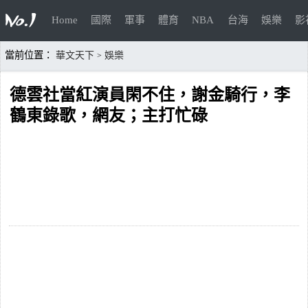
Home
國際
軍事
體育
NBA
台海
娛樂
影
當前位置：
華文天下
娛樂
>
德雲社當紅演員閑不住，謝金騎行，李
鶴東錄歌，網友；主打忙碌