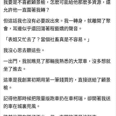
我要是不喜歡顧景榆，怎麽可能給他那麽多資源，還
允許他一直圍著我轉？
但這話我也沒有必要說出來。我一轉身，就離開了聚
會，耳邊似乎還回蕩著程藝嬌的聲音。
「表姐又忙去了？當個社畜真是不容易。」
我沒心思去聽這些。
一出門，我就瞧見了那輛我熟悉的大眾車，沒多想就
坐了進去。
這車是我創業初期用第一筆錢買的，直接送給了顧景
榆。
記得他那時候把限量版跑車扔在車柯瑞，卻開著我送
的車在城裏兜風。