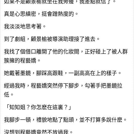
如果不是顧景榆就坐在我旁邊，我差點就信了。
真是心思縝密，挺會蹭熱度的。
我淡淡地思考著。
到了劇組，顧景榆被導演助理接了進去。
我找了個借口離開了他的化妝間，正好碰上了被人群
簇擁的程藝嬌。
她戴著墨鏡，腳踩高跟鞋，一副高高在上的樣子。
經過我時，程藝嬌突然停下腳步，勾著手把墨鏡拉
低。
「知知姐？你怎麽在這裏？」
我腳步一頓，禮貌地點了點頭，並不打算多說什麽。
沒想到程藝嬌竟然不放過我。