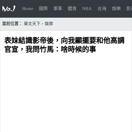
Home
國際
軍事
體育
NBA
台海
娛樂
影
當前位置：
華文天下
娛樂
>
表妹結識影帝後，向我顯擺要和他高調
官宣，我問竹馬：啥時候的事