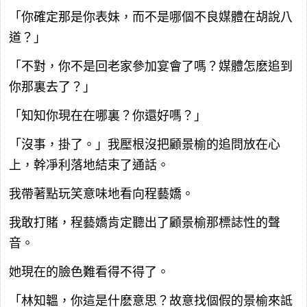
「你確定那是你表妹，而不是哪個不良媒體在胡說八
道？」
「不對，你不是回老家參加宴會了嗎？媒體怎麽追到
你那裏去了？」
「知知你現在在哪裏？你還好嗎？」
「沒事，掛了。」我壓根沒把顧景榆的追問放在心
上，幹凈利落地結束了通話。
我帶著點玩笑意味地看向程藝嬌。
我敢打賭，程藝嬌肯定聽出了顧景榆那標誌性的聲
音。
她現在的臉色難看得不得了。
「林知韞，你這是什麽意思？故意找個假的景榆來詆