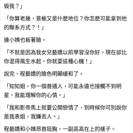
毀我？」
「你算老幾，景榆又是什麽地位？你怎麽可能拿到他
的聯系方式？！」
連小姨也板著臉。
「不就是因為我女兒藝嬌以前學習沒你好，現在卻比
你混得風生水起，你就耍這種心機！」
說完，程藝嬌的臉色明顯緩和了。
「知知姐，你一個普通人，可能永遠也接觸不到明
星，我能理解你的心情。」
「我和影帝馬上就要公開戀情了，到時候你可別說你
是我表姐，我嫌丟人。」
程藝嬌和小姨昂首挺胸，一副高高在上的樣子。