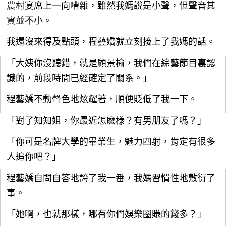
農村宴席上一向嘈雜，雖然我媽說是小聲，但聲音其
實並不小。
我還沒來得及點頭，程藝嬌就立刻接上了我媽的話。
「大姨你沒聽錯，就是顧景榆，我們在綜藝節目裏認
識的，前段時間已經確定了關系。」
程藝嬌不動聲色地炫耀著，順便貶低了我一下。
「對了知知姐，你最近怎麽樣？有男朋友了嗎？」
「你可是名牌大學的畢業生，魅力四射，肯定有很多
人追你吧？」
程藝嬌自問自答地誇了我一番，我媽習慣性地敷衍了
事。
「她啊，也就那樣，哪有你們娛樂圈賺的錢多？」