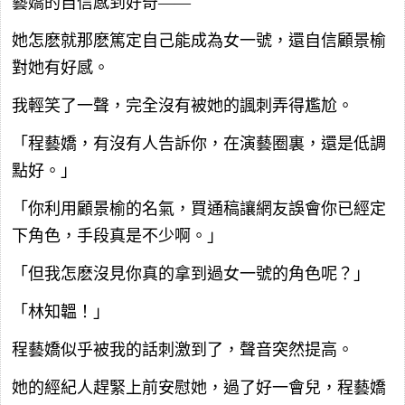
藝嬌的自信感到好奇——
她怎麽就那麽篤定自己能成為女一號，還自信顧景榆
對她有好感。
我輕笑了一聲，完全沒有被她的諷刺弄得尷尬。
「程藝嬌，有沒有人告訴你，在演藝圈裏，還是低調
點好。」
「你利用顧景榆的名氣，買通稿讓網友誤會你已經定
下角色，手段真是不少啊。」
「但我怎麽沒見你真的拿到過女一號的角色呢？」
「林知韞！」
程藝嬌似乎被我的話刺激到了，聲音突然提高。
她的經紀人趕緊上前安慰她，過了好一會兒，程藝嬌