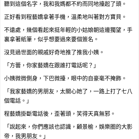
聽到這個名字，我和我媽都不約而同地擡起了頭。
正好看到程藝嬌拿著手機，溫柔地叫著對方寶貝。
不遠處，幾個看起來挺年輕的小姑娘朝這邊獨望，手
裏拿著紙筆，似乎想要過來要個簽名。
沒見過世面的親戚好奇地推了推我小姨。
「方蕓，你家藝嬌在跟誰打電話呢？」
小姨微微側身，下巴微擡，眼中的自豪毫不掩飾。
「我家藝嬌的男朋友，太關心她了，一路上打了七八
個電話。」
程藝嬌掛斷電話後，歪著頭，笑得天真無邪。
「說起來，你們應該也認識，顧景榆，娛樂圈的大影
帝，我男朋友。」