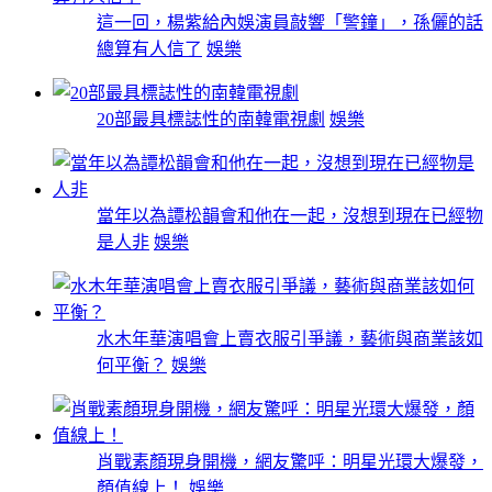
這一回，楊紫給內娛演員敲響「警鐘」，孫儷的話
總算有人信了
娛樂
20部最具標誌性的南韓電視劇
娛樂
當年以為譚松韻會和他在一起，沒想到現在已經物
是人非
娛樂
水木年華演唱會上賣衣服引爭議，藝術與商業該如
何平衡？
娛樂
肖戰素顏現身開機，網友驚呼：明星光環大爆發，
顏值線上！
娛樂