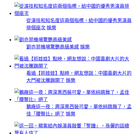
從演技和知名度這兩個指標，給中國的優秀男演員
排個座次
娛樂
劉亦菲機場驚艷高級美感
娛樂
看過【抓娃娃】點映，網友想說：中國喜劇大片的
大門被沈騰踹開了
娛樂
鵝廠這一夜：周深黑西裝可愛，單依純跳舞了，孟
佳「腰臀比」絕了
娛樂