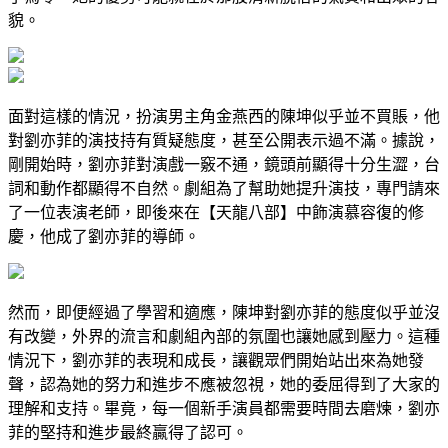
貌。
面對這樣的情況，扮演男主角金燕西的陳坤似乎並不買賬，他
對劉亦菲的演技持有質疑態度，甚至公開表示過不滿。據說，
剛開始時，劉亦菲對演戲一竅不通，鏡頭前顯得十分生澀，台
詞和動作都顯得不自然。劇組為了幫助她提升演技，專門請來
了一位表演老師，即後來在【天龍八部】中飾演慕容復的修
慶，他成了劉亦菲的導師。
然而，即便經過了學習和適應，陳坤對劉亦菲的態度似乎並沒
有改變，外界的流言和劇組內部的氛圍也讓她感到壓力。這種
情況下，劉亦菲的表現和成長，讓觀眾們開始站出來為她發
聲，認為她的努力和進步不應被忽視，她的委屈得到了大家的
理解和支持。畢竟，每一個新手演員都需要時間去磨煉，劉亦
菲的堅持和進步最終贏得了認可。