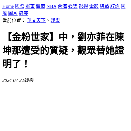
Home
國際
軍事
體育
NBA
台海
娛樂
影視
電影
綜藝
辟謠
國
風
圖片
搞笑
當前位置：
華文天下
>
娛樂
【金粉世家】中，劉亦菲在陳
坤那遭受的質疑，觀眾替她證
明了！
2024-07-22
娛樂