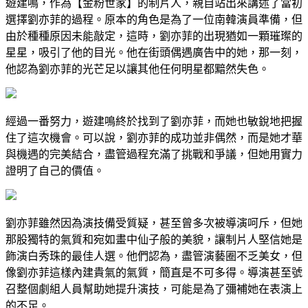
遊建鳴，作為【金粉世家】的制片人，親自站出來講述了當初
選擇劉亦菲的過程。原本的角色是為了一位南韓演員準備，但
由於種種原因未能敲定，這時，劉亦菲的出現猶如一顆璀璨的
星星，吸引了他的目光。他在街頭偶遇廣告中的她，那一刻，
他認為劉亦菲的光芒足以讓其他任何明星都黯然失色。
經過一番努力，遊建鳴終於找到了劉亦菲，而她也敏銳地把握
住了這次機會。可以說，劉亦菲的成功並非偶然，而是她才華
與機遇的完美結合，盡管過程充滿了挑戰和爭議，但她用實力
證明了自己的價值。
劉亦菲雖然因為演技備受質疑，甚至曾多次被導演呵斥，但她
那股獨特的氣質和宛如畫中仙子般的美貌，讓制片人堅信她是
飾演白秀珠的最佳人選。他們認為，盡管演藝圈不乏美女，但
像劉亦菲這樣內建貴氣的氣質，簡直是不可多得。導演甚至號
召整個劇組人員幫助她提升演技，可能是為了彌補她在表演上
的不足。