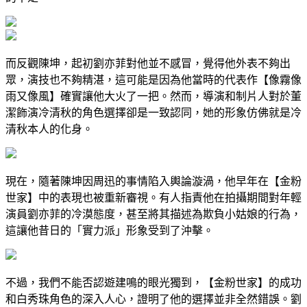
而反觀陳坤，起初劉亦菲對他並不感冒，覺得他外表不夠出
眾，演技也不夠精湛，這可能是因為他當時的代表作【像霧像
雨又像風】確實讓他大火了一把。然而，導演和制片人對於董
潔飾演冷清秋的角色選擇卻是一致認同，她的形象仿佛就是冷
清秋本人的化身。
現在，隨著陳坤因周迅的事情陷入輿論漩渦，他早年在【金粉
世家】中的表現也被重新審視。有人指責他在拍攝期間對年輕
演員劉亦菲的冷漠態度，甚至將其描述為欺負小姑娘的行為，
這讓他昔日的「實力派」形象受到了沖擊。
不過，我們不能否認遊建鳴的眼光獨到，【金粉世家】的成功
和白秀珠角色的深入人心，證明了他的選擇並非全然錯誤。劉