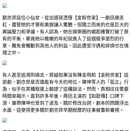
劉亦菲這位小仙女，從出道就憑借【金粉世家】一劇迅速走
紅，盡管她的才華和美貌讓人驚艷，但隨之而來的也是巨大的
輿論壓力和爭議。有人認為，她在娛樂圈的崛起確實打破了原
有的平衡，畢竟她以稚嫩的年紀就進入了這個競爭激烈的行
業，難免會觸動到其他人的利益，因此遭受冷遇和排擠也在情
理之中。
有人甚至追溯到過去，質疑如果沒有陳金飛和【金粉世家】這
部劇，劉亦菲是否還能有今天的地位。陳坤等人的「孤立」行
為，似乎在某種程度上驗證了這種說法。然而，真相往往需要
時間來揭示。直到許多年後，周迅主演的【如懿傳】口碑下
滑，連帶陳坤也受到了波及，關於修改台詞、劇本的問題浮出
水面，這使得更多關於劉亦菲早期經歷的往事被重新審視。