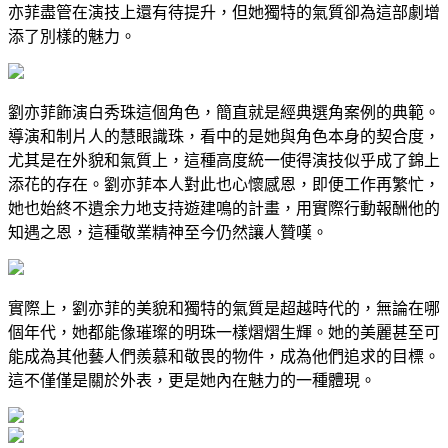
亦菲盡管在演技上還有待提升，但她獨特的氣質卻為這部劇增
添了別樣的魅力。
劉亦菲飾演白秀珠這個角色，簡直就是經典選角案例的典範。
導演和制片人的慧眼識珠，看中的是她與角色本身的契合度，
尤其是在外貌和氣質上，這種高度統一使得演技似乎成了錦上
添花的存在。劉亦菲本人對此也心懷感恩，即便工作再繁忙，
她也始終不遺余力地支持遊建鳴的計畫，用實際行動報酬他的
知遇之恩，這種敬業精神至今仍然讓人贊嘆。
實際上，劉亦菲的美貌和獨特的氣質是超越時代的，無論在哪
個年代，她都能像璀璨的明珠一樣熠熠生輝。她的美麗甚至可
能成為其他藝人們羨慕和敬畏的物件，成為他們追求的目標。
這不僅僅是關於外表，更是她內在魅力的一種體現。