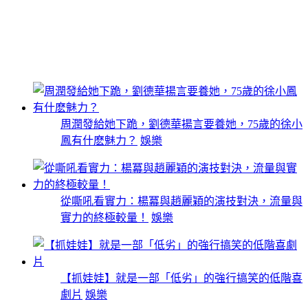
周潤發給她下跪，劉德華揚言要養她，75歲的徐小
鳳有什麽魅力？
娛樂
從嘶吼看實力：楊冪與趙麗穎的演技對決，流量與
實力的終極較量！
娛樂
【抓娃娃】就是一部「低劣」的強行搞笑的低階喜
劇片
娛樂