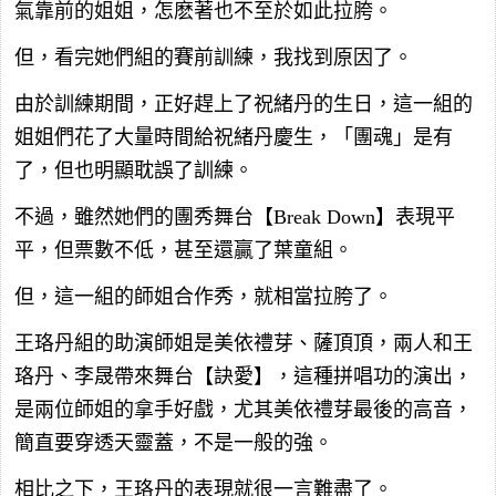
氣靠前的姐姐，怎麽著也不至於如此拉胯。
但，看完她們組的賽前訓練，我找到原因了。
由於訓練期間，正好趕上了祝緒丹的生日，這一組的
姐姐們花了大量時間給祝緒丹慶生，「團魂」是有
了，但也明顯耽誤了訓練。
不過，雖然她們的團秀舞台【Break Down】表現平
平，但票數不低，甚至還贏了葉童組。
但，這一組的師姐合作秀，就相當拉胯了。
王珞丹組的助演師姐是美依禮芽、薩頂頂，兩人和王
珞丹、李晟帶來舞台【訣愛】，這種拼唱功的演出，
是兩位師姐的拿手好戲，尤其美依禮芽最後的高音，
簡直要穿透天靈蓋，不是一般的強。
相比之下，王珞丹的表現就很一言難盡了。