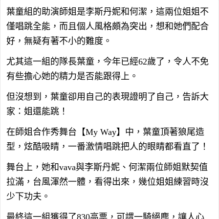
葉童組的助演師姐是李斯丹妮和何潔，這兩位姐姐不
僅唱跳全能，而且個人風格頗為突出，想和她們配合
好，無疑有著不小的難度。
尤其這一組的隊長葉童，今年已經62歲了，令人不免
有些擔心她的精力是否能跟得上。
但沒想到，葉童卻用自己的表現證明了自己，告訴大
家：姐還能跳！
在師姐合作秀舞台【My Way】中，葉童頂著狼尾造
型，炫酷吸睛，一番激情唱跳把人的眼睛都看直了！
舞台上，她和vava與李斯丹妮、何潔兩位師姐默契值
拉滿，台風渾然一體，看得出來，幾位姐姐練習時沒
少下功夫。
最終這一組獲得了830高票，可謂一騎絕塵，讓人心