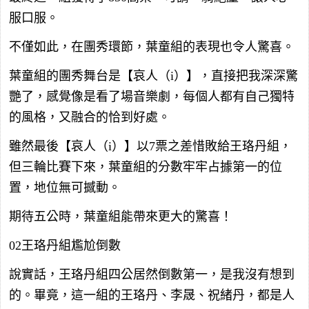
服口服。
不僅如此，在團秀環節，葉童組的表現也令人驚喜。
葉童組的團秀舞台是【哀人（i）】，直接把我深深驚
艷了，感覺像是看了場音樂劇，每個人都有自己獨特
的風格，又融合的恰到好處。
雖然最後【哀人（i）】以7票之差惜敗給王珞丹組，
但三輪比賽下來，葉童組的分數牢牢占據第一的位
置，地位無可撼動。
期待五公時，葉童組能帶來更大的驚喜！
02王珞丹組尷尬倒數
說實話，王珞丹組四公居然倒數第一，是我沒有想到
的。畢竟，這一組的王珞丹、李晟、祝緒丹，都是人