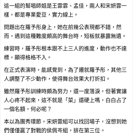
這一組的幫唱師姐是王霏霏、孟佳，兩人和宋妍霏一
樣，都是專業愛豆，實力線上。
問題出在羅予彤身上，她在前幾公表現都不錯，然
而，遇到這種難度頗高的舞台時，短板就暴露無遺。
練習時，羅予彤根本跟不上三人的進度，動作也不達
標，顯得格格不入。
在正式表演時，能感覺到，為了遷就羅予彤，其他三
人調整了不少動作，使得舞台效果大打折扣。
雖然羅予彤訓練時頗為努力，還一度落淚，但著實讓
人心疼不起來，這不就是「菜」還硬上嗎，白白占了
一個名額，何必呢？
本以為團秀環節，宋妍霏組可以找回場子，沒想到她
們僅僅贏了對戰的侯佩岑組，排在第三位。