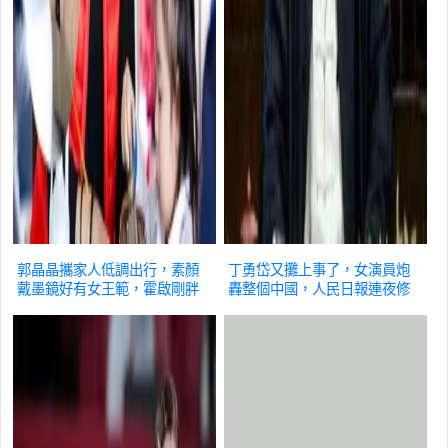
郭晶晶攜家人低調出行，素顏
丁勇岱又攤上事了，女演員炮
戴墨鏡好有女王範，霍啟剛胖
轟整個中國，人民日報連夜修
了更儒雅
娛樂
改文案
娛樂