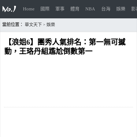
Home
國際
軍事
體育
NBA
台海
娛樂
影
當前位置：
華文天下
娛樂
>
【浪姐6】團秀人氣排名：第一無可撼
動，王珞丹組尷尬倒數第一