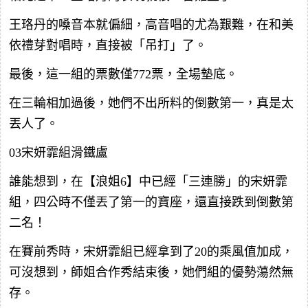
王珞丹的嗓音本就偏細，高音唱的尤為艱難，在和美
依禮芽對唱時，直接被「吊打」了。
最後，這一組的票數僅772票，全場墊底。
在三輪相加過後，她們不出所料的倒數第一，真是太
丟人了。
03宋妍霏組滑鐵盧
誰能想到，在【浪姐6】中已經「三連勝」的宋妍霏
組，四公時不僅丟了第一的寶座，還直接跌到倒數第
二名！
在賽前秀時，宋妍霏組已經拿到了20的乘風值加成，
可沒想到，師姐合作秀結束後，她們組的優勢蕩然無
存。