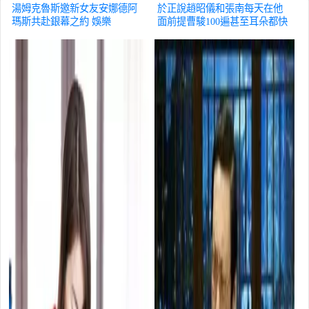
湯姆克魯斯邀新女友安娜德阿
於正說趙昭儀和張南每天在他
瑪斯共赴銀幕之約
娛樂
面前提曹駿100遍甚至耳朵都快
起繭了
娛樂