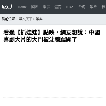
Home
國際
軍事
體育
NBA
台海
娛樂
影
當前位置：
華文天下
娛樂
>
看過【抓娃娃】點映，網友想說：中國
喜劇大片的大門被沈騰踹開了