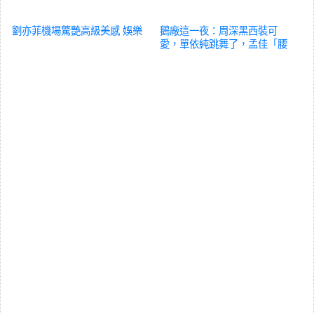
劉亦菲機場驚艷高級美感
娛樂
鵝廠這一夜：周深黑西裝可
愛，單依純跳舞了，孟佳「腰
臀比」絕了
娛樂