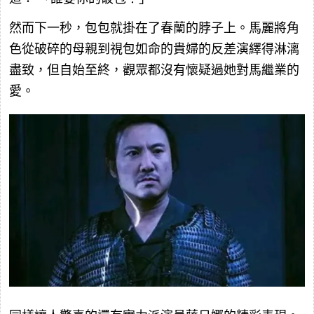
然而下一秒，包包就掛在了春蘭的脖子上。馬麗將角
色從破碎的母親到視包如命的貴婦的反差演繹得淋漓
盡致，但自始至終，觀眾都沒有懷疑過她對馬繼業的
愛。