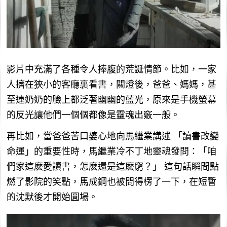
影片中充滿了各種令人捧腹的荒誕情節。比如，一家
人擠在狹小的客廳裏看書，關燈後，爸爸、媽媽，甚
至連奶奶的臉上都泛著幽幽的藍光，原來是手機螢幕
的反光讓他們一個個都像是靈魂出竅一般。
再比如，當爸爸苦口婆心地向馬繼業講述
「讀書改變
命運」的重要性時，馬繼業冷不丁地靈魂發問：「咱
們家這麽愛讀書，怎麽還是這麽窮？」 這句話瞬間點
燃了影院的笑點，馬成鋼也被問得楞了一下，在短暫
的沈默後才開始圓場。