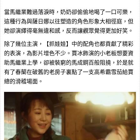
當馬繼業難過落淚時，奶奶卻偷偷地喝了一口可樂，
這種行為與薩日娜以往塑造的角色形象大相徑庭，但
她卻演繹得毫無違和感，反而讓觀眾覺得更加好笑。
除了幾位主演，【抓娃娃】中的配角也都貢獻了精彩
的表演，為影片增色不少。賈冰飾演的小老板想要資
助馬繼業上學，卻被裝窮的馬成鋼百般阻撓，於是就
有了春蘭在破舊的老房子裏點了一支高希霸雪茄給賈
總的滑稽場面。