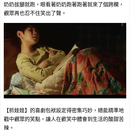
奶奶拔腿就跑，眼看著奶奶跑著跑著就來了個跨欄，
觀眾再也忍不住笑出了聲。
【抓娃娃】的喜劇包袱設定得密集巧妙，總能精準地
戳中觀眾的笑點，讓人在歡笑中體會到生活的酸甜苦
辣。