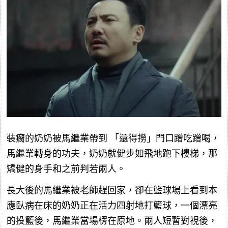
裝瘸的奶奶被馬繼業帶到
「還得撈」門口蹭吃蹭喝，
馬繼業轉身的功夫，奶奶就健步如飛地跑下樓梯，那
矯健的身手和之前判若兩人。
長大後的馬繼業被老師趕回家，卻在籃球場上看到本
應臥病在床的奶奶正在活力四射地打籃球，一個漂亮
的投籃後，馬繼業當場楞在原地。兩人短暫對視後，