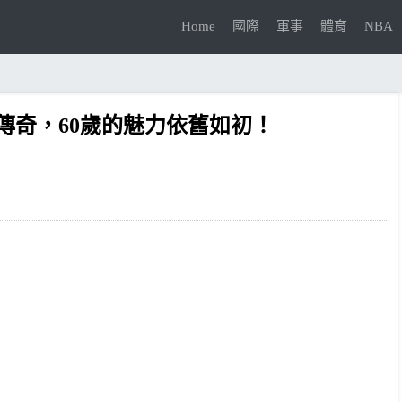
Home
國際
軍事
體育
NBA
傳奇，60歲的魅力依舊如初！