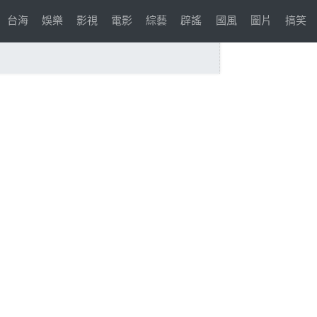
台海
娛樂
影視
電影
綜藝
辟謠
國風
圖片
搞笑