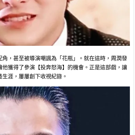
配角，甚至被導演嘲諷為「花瓶」。就在這時，周潤發
讓他獲得了參演【投奔怒海】的機會。正是這部戲，讓
藝生涯，屢屢創下收視紀錄。