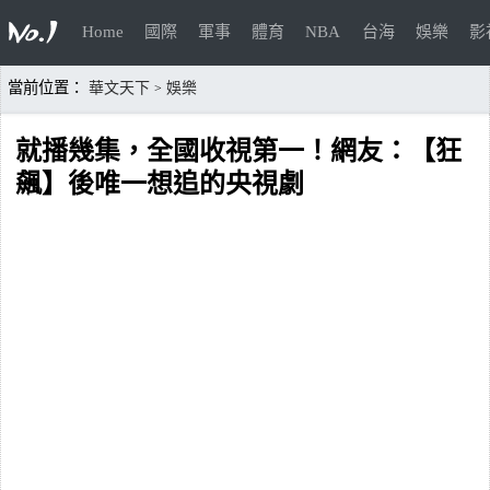
Home
國際
軍事
體育
NBA
台海
娛樂
影
當前位置：
華文天下
娛樂
>
就播幾集，全國收視第一！網友：【狂
飆】後唯一想追的央視劇