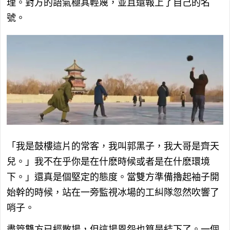
理。對方的語氣極其輕蔑，並且還報上了自己的名
號。
「我是鼓樓這片的常客，我叫郭黑子，我大哥是齊天
兒。」我不在乎你是在什麽時候或者是在什麽環境
下。」還真是個堅定的態度。當雙方準備擼起袖子開
始幹的時候，站在一旁監視冰場的工糾隊忽然吹響了
哨子。
盡管雙方已經散場，但這場恩怨也算是結下了。一個