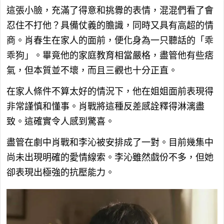
這張小臉，充滿了得意和挑釁的表情，混混們看了會
忍住不打他？具備仗義的膽識，同時又具有高超的情
商。肖春生在家人的面前，便化身為一只聽話的「乖
乖狗」。畢竟他的家庭教育相當嚴格，盡管他有些痞
氣，但本質並不壞，而且三觀也十分正直。
在家人條件不算太好的情況下，他在姐姐面前表現得
非常謹慎和懂事。肖戰將這種反差感詮釋得淋漓盡
致。這確實令人感到驚喜。
盡管在劇中肖戰和李沁被安排成了一對。目前幾集中
尚未出現明確的愛情線索。李沁雖然戲份不多，但她
卻表現出極強的抗壓能力。