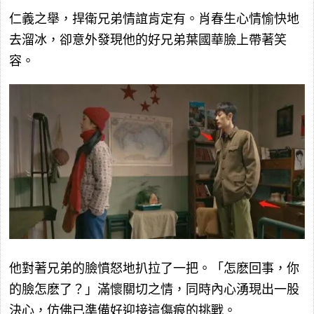
仁義之舉，捍衛兄弟情誼肯定有。肖春生心情愉快地
去溜冰，卻意外發現他的好兄弟葉國華臉上帶著笑
容。
他對著兄弟的臉憤怒地扒拉了一把。「怎麽回事，你
的臉怎麽了？」滿懷關切之情，同時內心湧現出一股
決心，仿佛已準備好迎接這傷痕的挑戰。