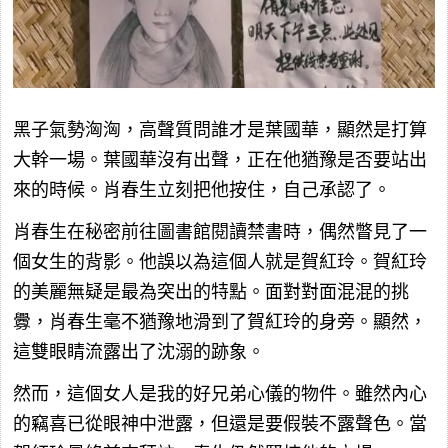
黑子氣勢洶洶，高聲質問誰才是葉國華，顯然是打算
大幹一場。葉國華沒有出聲，正在他猶豫是否要站出
來的時候。肖春生立刻把他按住，自己承認了。
肖春生在秘密前往圖書館閱讀禁書時，偶然瞥見了一
個女生的背影。他誤以為這個人就是賀紅玲。賀紅玲
的美麗無疑是最為突出的特點。面對對面混混的挑
釁，肖春生毫不猶豫地滑到了賀紅玲的身旁。顯然，
這雙眼睛流露出了沈溺的跡象。
然而，這個女人是我的好兄弟心儀的物件。雖然內心
的竊喜已從眼神中泄露，但還是要假裝不露聲色。當