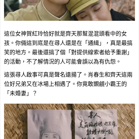
這位女神賀紅玲恰好就是齊天那幫混混頭看中的女
孩。你倆這到底是在尋人還是在「通緝」，真是最搞
笑的地方。最後還搞了個「對提供線索者給予重謝」
的活動，不了解情況的人可能會誤以為有仇怨。
這張尋人啟事可真是聲名遠揚了。肖春生和齊天這兩
位好兄弟又在冰場上相遇了。你竟敢覬覦小霸王的
「未婚妻」？