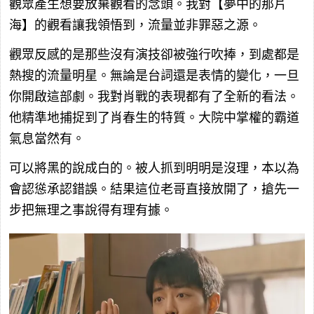
觀眾產生想要放棄觀看的念頭。我對【夢中的那片
海】的觀看讓我領悟到，流量並非罪惡之源。
觀眾反感的是那些沒有演技卻被強行吹捧，到處都是
熱搜的流量明星。無論是台詞還是表情的變化，一旦
你開啟這部劇。我對肖戰的表現都有了全新的看法。
他精準地捕捉到了肖春生的特質。大院中掌權的霸道
氣息當然有。
可以將黑的說成白的。被人抓到明明是沒理，本以為
會認慫承認錯誤。結果這位老哥直接放開了，搶先一
步把無理之事說得有理有據。