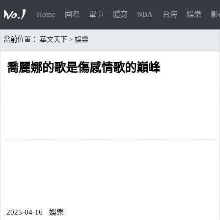
Home
國際
軍事
體育
NBA
台海
娛樂
影
當前位置：
華文天下
娛樂
>
喬麗娜的歌是傷感情歌的巔峰
2025-04-16
娛樂