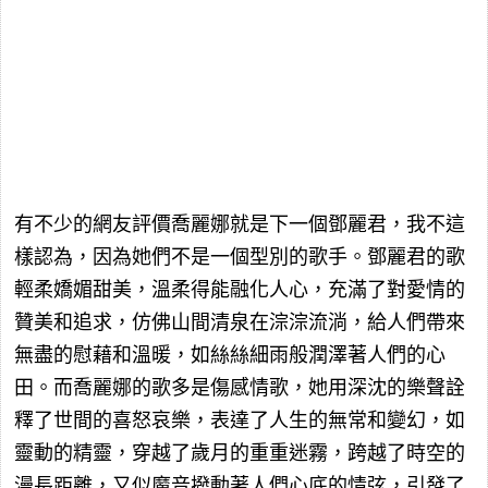
有不少的網友評價喬麗娜就是下一個鄧麗君，我不這
樣認為，因為她們不是一個型別的歌手。鄧麗君的歌
輕柔嬌媚甜美，溫柔得能融化人心，充滿了對愛情的
贊美和追求，仿佛山間清泉在淙淙流淌，給人們帶來
無盡的慰藉和溫暖，如絲絲細雨般潤澤著人們的心
田。而喬麗娜的歌多是傷感情歌，她用深沈的樂聲詮
釋了世間的喜怒哀樂，表達了人生的無常和變幻，如
靈動的精靈，穿越了歲月的重重迷霧，跨越了時空的
漫長距離，又似魔音撥動著人們心底的情弦，引發了