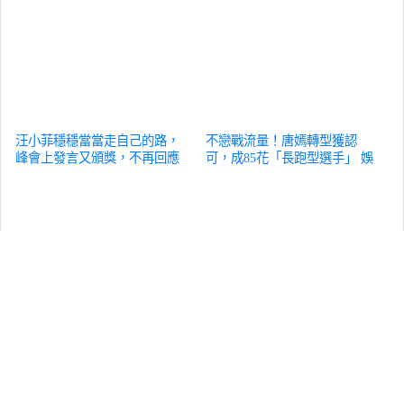
汪小菲穩穩當當走自己的路，
不戀戰流量！唐嫣轉型獲認
峰會上發言又頒獎，不再回應
可，成85花「長跑型選手」
娛
大S事
娛樂
樂