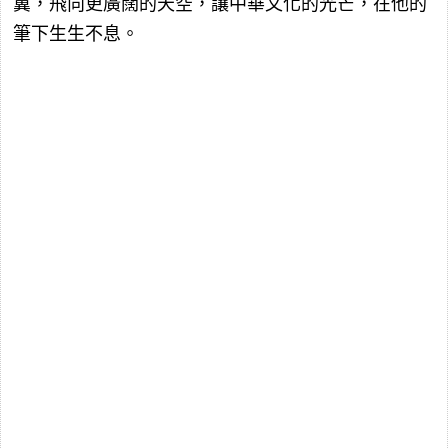
翼，飛向更廣闊的天空，讓中華文化的光芒，在他的
筆下生生不息。