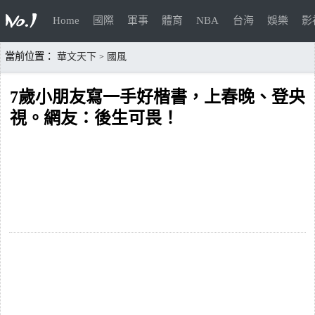
Home
國際
軍事
體育
NBA
台海
娛樂
影
當前位置：
華文天下
國風
>
7歲小朋友寫一手好楷書，上春晚、登央
視。網友：後生可畏！