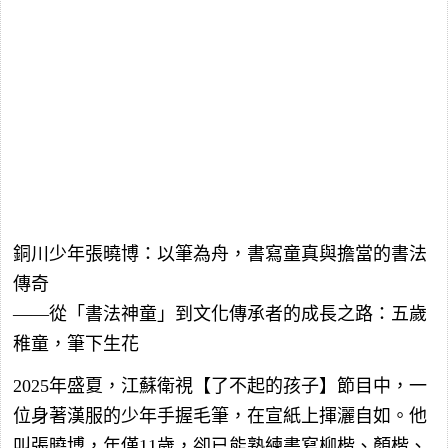
銅川少年張曉博：以筆為舟，書寫童真與擔當的書法
傳奇
——從「書法神童」到文化傳承者的成長之路：五歲
稚童，筆下生花
2025年盛夏，江蘇衛視【了不起的孩子】節目中，一
位身著漢服的少年手握毛筆，在宣紙上揮灑自如。他
叫張曉博，年僅11歲，卻已能熟練書寫柳楷、顏楷、