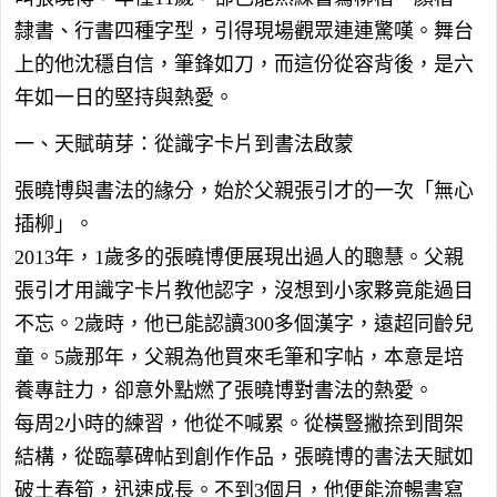
隸書、行書四種字型，引得現場觀眾連連驚嘆。舞台
上的他沈穩自信，筆鋒如刀，而這份從容背後，是六
年如一日的堅持與熱愛。
一、天賦萌芽：從識字卡片到書法啟蒙
張曉博與書法的緣分，始於父親張引才的一次「無心
插柳」。
2013年，1歲多的張曉博便展現出過人的聰慧。父親
張引才用識字卡片教他認字，沒想到小家夥竟能過目
不忘。2歲時，他已能認讀300多個漢字，遠超同齡兒
童。5歲那年，父親為他買來毛筆和字帖，本意是培
養專註力，卻意外點燃了張曉博對書法的熱愛。
每周2小時的練習，他從不喊累。從橫豎撇捺到間架
結構，從臨摹碑帖到創作作品，張曉博的書法天賦如
破土春筍，迅速成長。不到3個月，他便能流暢書寫