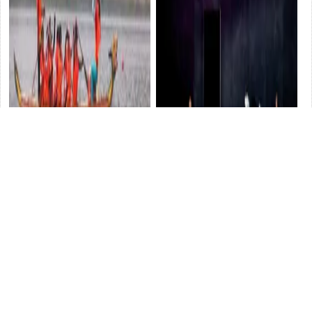
瀘溪「村舟」競風流
國風
中外藝術家攜手勇攀華格納歌
劇高峰，【崔斯坦與伊索爾