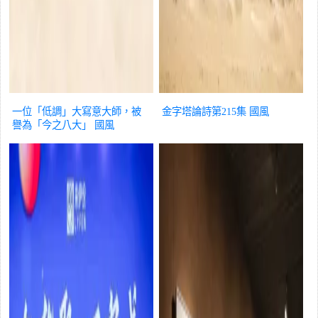
一位「低調」大寫意大師，被
金字塔論詩第215集
國風
譽為「今之八大」
國風