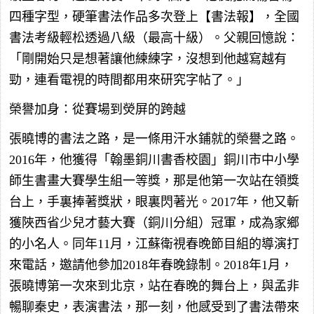
四種字型，硬筆書法作品多次登上【書法報】，全國
書法考級輕松透過八級（最高十級）。父親回憶說：
「剛開始只是想著讓他練練字，沒想到他越寫越有
勁，連看電視的時間都用來研究字帖了。」
榮譽加身：從賽場到熒屏的跨越
張曉博的書法之路，是一條用汗水鋪就的榮譽之路。
2016年，他獲得「翰墨銅川書香校園」銅川市中小學
師生書畫大賽學生組一等獎，那是他第一次站在領獎
台上，手裏捧著獎狀，眼裏閃著光。2017年，他又斬
獲陜西省少兒才藝大賽（銅川分組）冠軍，成為家鄉
的小名人。同年11月，江蘇衛視春晚節目組的導演打
來電話，邀請他參加2018年春晚錄制。2018年1月，
張曉博第一次來到北京，站在春晚的舞台上，與孟非
暢聊秦史，表演書法，那一刻，他感受到了書法帶來