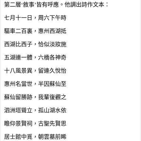
第二層‘敘事’皆有呼應。他調出詩作文本：
七月十一日，周六下午時
驅車二百裏，惠州西湖抵
西湖比西子，恰似淡妝施
五湖連一體，六橋各神奇
十八風景異，留連久悅怡
惠州名當世，半因蘇仙至
蘇仙留勝跡，我輩復觀之
泗洲塔聳立，孤山湖水依
瞻仰景賢祠，古聖先賢思
居士館中覓，朝雲墓前睎