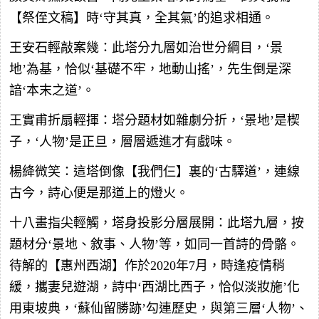
【祭侄文稿】時‘守其真，全其氣’的追求相通。
王安石輕敲案幾：此塔分九層如治世分綱目，‘景
地’為基，恰似‘基礎不牢，地動山搖’，先生倒是深
諳‘本末之道’。
王實甫折扇輕揮：塔分題材如雜劇分折，‘景地’是楔
子，‘人物’是正旦，層層遞進才有戲味。
楊絳微笑：這塔倒像【我們仨】裏的‘古驛道’，連線
古今，詩心便是那道上的燈火。
十八畫指尖輕觸，塔身投影分層展開：此塔九層，按
題材分‘景地、敘事、人物’等，如同一首詩的骨骼。
待解的【惠州西湖】作於2020年7月，時逢疫情稍
緩，攜妻兒遊湖，詩中‘西湖比西子，恰似淡妝施’化
用東坡典，‘蘇仙留勝跡’勾連歷史，與第三層‘人物’、