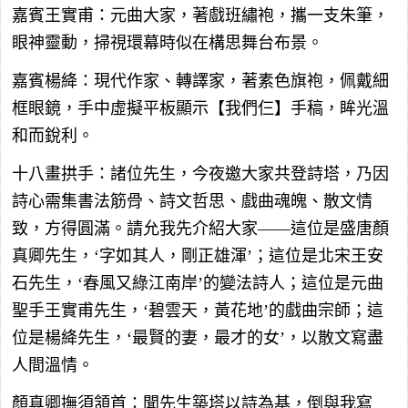
嘉賓王實甫：元曲大家，著戲班繡袍，攜一支朱筆，
眼神靈動，掃視環幕時似在構思舞台布景。
嘉賓楊絳：現代作家、轉譯家，著素色旗袍，佩戴細
框眼鏡，手中虛擬平板顯示【我們仨】手稿，眸光溫
和而銳利。
十八畫拱手：諸位先生，今夜邀大家共登詩塔，乃因
詩心需集書法筋骨、詩文哲思、戲曲魂魄、散文情
致，方得圓滿。請允我先介紹大家——這位是盛唐顏
真卿先生，‘字如其人，剛正雄渾’；這位是北宋王安
石先生，‘春風又綠江南岸’的變法詩人；這位是元曲
聖手王實甫先生，‘碧雲天，黃花地’的戲曲宗師；這
位是楊絳先生，‘最賢的妻，最才的女’，以散文寫盡
人間溫情。
顏真卿撫須頷首：聞先生築塔以詩為基，倒與我寫