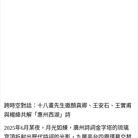
跨時空對話：十八畫先生邀顏真卿、王安石、王實甫
與楊絳共解「惠州西湖」詩
2025年6月某夜，月光如練，廣州詩詞金字塔的琉璃
穹頂折射出歷代詩詞的光影，九層高台四周環幕交替