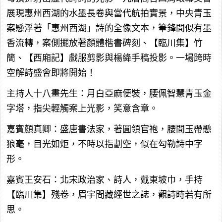
展現惠州西湖的水墨長卷與當代航拍實景，中央青玉
案懸浮著「惠州西湖」詩的全像文本，筆鋒間似有墨
香流轉，案側擺放著顏體楷書碑刻、【臨川集】竹
簡、【西廂記】戲服剪影與楊絳手稿投影。一場跨時
空解詩盛會即將開始！
主持人十八畫先生：月白亞麻便裝，腰佩智慧青玉金
字塔，指尖輕觸案上光影，笑意含章。
嘉賓顏真卿：盛唐書法家，著圓領官袍，腰間玉帶懸
狼毫，目光如炬，不時以指劃空，似在勾勒詩中字
形。
嘉賓王安石：北宋政治家、詩人，戴東坡巾，手持
【臨川集】殘卷，眉宇間藏經世之誌，觀詩時若有所
思。