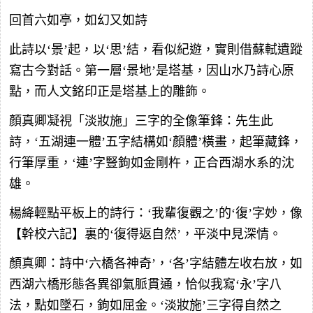
回首六如亭，如幻又如詩
此詩以‘景’起，以‘思’結，看似紀遊，實則借蘇軾遺蹤
寫古今對話。第一層‘景地’是塔基，因山水乃詩心原
點，而人文銘印正是塔基上的雕飾。
顏真卿凝視「淡妝施」三字的全像筆鋒：先生此
詩，‘五湖連一體’五字結構如‘顏體’橫畫，起筆藏鋒，
行筆厚重，‘連’字豎鉤如金剛杵，正合西湖水系的沈
雄。
楊絳輕點平板上的詩行：‘我輩復觀之’的‘復’字妙，像
【幹校六記】裏的‘復得返自然’，平淡中見深情。
顏真卿：詩中‘六橋各神奇’，‘各’字結體左收右放，如
西湖六橋形態各異卻氣脈貫通，恰似我寫‘永’字八
法，點如墜石，鉤如屈金。‘淡妝施’三字得自然之