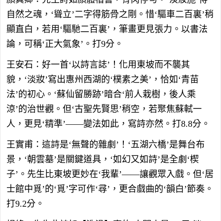
自然之魂，‘聳立’二字得筋骨之剛。惜‘驅車二百裏’稍
顯直白，若用‘驅馳二百裏’，筆畫更見張力。以書法
論，可稱‘正大氣象’。打9分。
王安石：好一首‘以詩言誌’！化用東坡而不襲其
貌，‘淡妝’寫出惠州西湖的‘樸素之美’，恰如‘青苗
法’的初心。‘蘇仙留勝跡’暗合‘前人栽樹，後人乘
涼’的治世觀。但‘古聖先賢思’稍空，若聚焦蘇軾一
人，更見‘精準’——變法如此，寫詩亦然。打8.8分。
王實甫：這詩是‘無聲的雜劇’！‘五湖六橋’是舞台布
景，‘朝雲墓’是關鍵道具，‘如幻又如詩’是全劇‘楔
子’。先生比東坡更妙在‘我輩’——讓觀眾入戲。但‘居
士館中覓’的‘覓’字可作‘尋’，更合戲曲的‘韻白’節奏。
打9.2分。