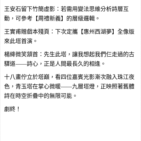
王安石留下竹簡虛影：若需用變法思維分析詩層互
動，可參考【周禮新義】的層級邏輯。
王實甫贈戲本殘頁：下次定攜【惠州西湖夢】全像版
來此塔首演。
楊絳微笑頷首：先生此塔，讓我想起我們仨走過的古
驛道——詩心，正是人間最長久的相逢。
十八畫佇立於塔巔，看四位嘉賓光影漸次融入珠江夜
色，青玉塔在掌心微暖——九層塔燈，正映照著舊體
詩在時空折疊中的無限可能。
劇終！