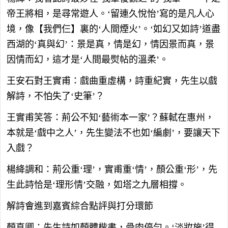
帝王將相，是尋常遊人。‘留連久悅怡’寫的是凡人心
境，像【我們仨】裏的‘人間煙火’。‘如幻又如詩’道盡
西湖的‘真與幻’：景是真，情是幻，情因景而真，景
因情而幻，這才是‘人間最熨帖的溫柔’。
王安石對王實甫：戲曲重虛構，詩重紀實，先生以戲
解詩，不怕失了‘史筆’？
王實甫笑答：荊公不知‘藝術本一家’？蘇軾在惠州，
本就是‘戲中之人’，先生變法不也如‘編劇’，要讓天下
入戲？
楊絳調和：荊公重‘理’，實甫重‘情’，顏公重‘形’，先
生此詩恰是‘理形情’交融，如塔之九層相撐。
解詩會進到嘉賓綜合點評與打分環節
顏真卿：先生詩如顏體楷書，骨肉停勻。‘淡妝施’得