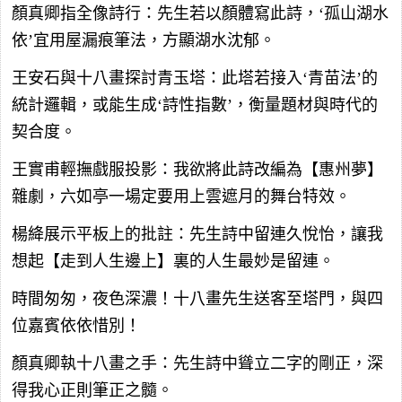
顏真卿指全像詩行：先生若以顏體寫此詩，‘孤山湖水
依’宜用屋漏痕筆法，方顯湖水沈郁。
王安石與十八畫探討青玉塔：此塔若接入‘青苗法’的
統計邏輯，或能生成‘詩性指數’，衡量題材與時代的
契合度。
王實甫輕撫戲服投影：我欲將此詩改編為【惠州夢】
雜劇，六如亭一場定要用上雲遮月的舞台特效。
楊絳展示平板上的批註：先生詩中留連久悅怡，讓我
想起【走到人生邊上】裏的人生最妙是留連。
時間匆匆，夜色深濃！十八畫先生送客至塔門，與四
位嘉賓依依惜別！
顏真卿執十八畫之手：先生詩中聳立二字的剛正，深
得我心正則筆正之髓。