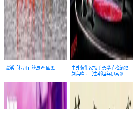
瀘溪「村舟」競風流
國風
中外藝術家攜手勇攀華格納歌
劇高峰，【崔斯坦與伊索爾
德】開放……
國風