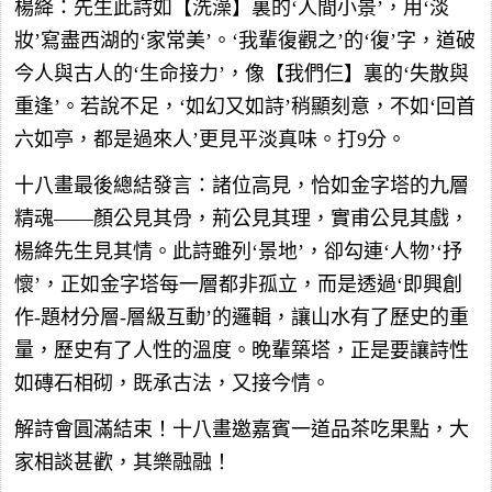
楊絳：先生此詩如【洗澡】裏的‘人間小景’，用‘淡
妝’寫盡西湖的‘家常美’。‘我輩復觀之’的‘復’字，道破
今人與古人的‘生命接力’，像【我們仨】裏的‘失散與
重逢’。若說不足，‘如幻又如詩’稍顯刻意，不如‘回首
六如亭，都是過來人’更見平淡真味。打9分。
十八畫最後總結發言：諸位高見，恰如金字塔的九層
精魂——顏公見其骨，荊公見其理，實甫公見其戲，
楊絳先生見其情。此詩雖列‘景地’，卻勾連‘人物’‘抒
懷’，正如金字塔每一層都非孤立，而是透過‘即興創
作-題材分層-層級互動’的邏輯，讓山水有了歷史的重
量，歷史有了人性的溫度。晚輩築塔，正是要讓詩性
如磚石相砌，既承古法，又接今情。
解詩會圓滿結束！十八畫邀嘉賓一道品茶吃果點，大
家相談甚歡，其樂融融！