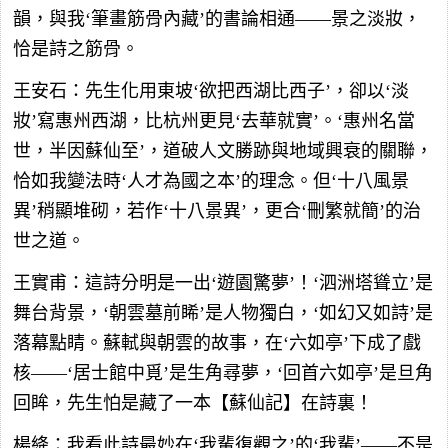
韻，與我‘筆畫筋骨內藏’的書論相通——景之淡妝，
恰是詩之筋骨。
王安石：先生化用東坡‘欲把西湖比西子’，卻以‘淡
妝’寫惠州西湖，比杭州更見‘去華就實’。‘惠州名當
世，半因蘇仙至’，道破人文勝跡與地域興衰的關聯，
恰如我變法時‘人才為國之本’的理念。但‘十八風景
異’稍顯堆砌，若作‘十八景異’，更合‘刪繁就簡’的治
世之道。
王實甫：這詩分明是一出‘遊園驚夢’！‘泗洲塔聳立’是
舞台背景，‘朝雲墓前睎’是人物獨白，‘如幻又如詩’是
落幕點睛。蘇軾與朝雲的故事，在‘六如亭’下成了戲
核——‘居士館中覓’是生角尋夢，‘回首六如亭’是旦角
回眸，先生怕是藏了一本【蘇仙記】在詩裏！
楊絳：我看此詩最妙在‘我輩復觀之’的‘我輩’——不是