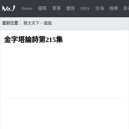
Home
國際
軍事
體育
NBA
台海
娛樂
影
當前位置：
華文天下
國風
>
金字塔論詩第215集