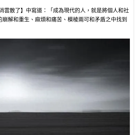
煙消雲散了】中寫道：「成為現代的人，就是將個人和社
的崩解和重生、麻煩和痛苦、模棱兩可和矛盾之中找到