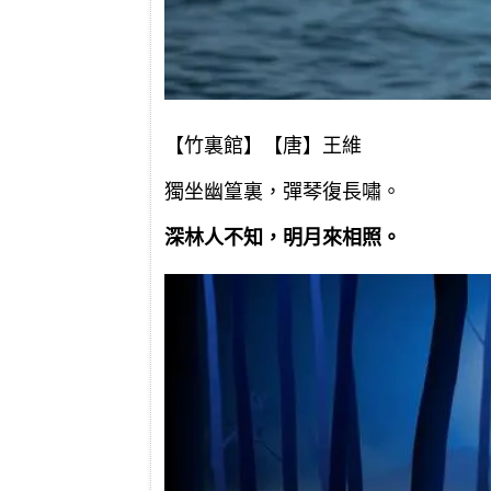
【竹裏館】【唐】王維
獨坐幽篁裏，彈琴復長嘯。
深林人不知，明月來相照。