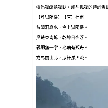
獨倡獨酬還獨臥，那些孤獨的詩詞告
【登嶽陽樓】【唐】杜甫
昔聞洞庭水，今上嶽陽樓。
吳楚東南坼，乾坤日夜浮。
親朋無一字，老病有孤舟。
戎馬關山北，憑軒涕泗流。