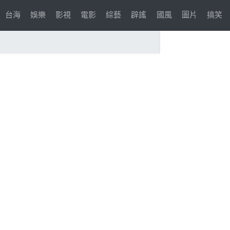
台海
娛樂
影視
電影
綜藝
辟謠
國風
圖片
搞笑