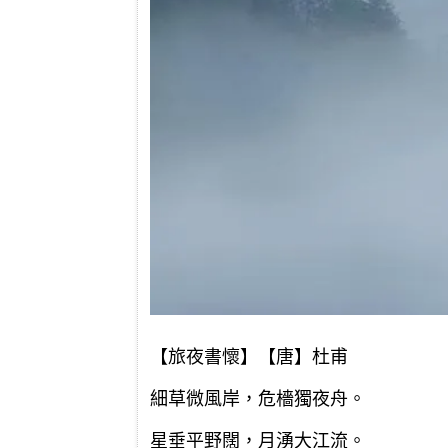
【旅夜書懷】【唐】杜甫
細草微風岸，危檣獨夜舟。
星垂平野闊，月湧大江流。