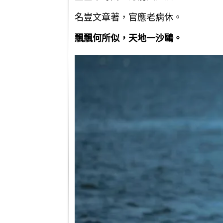
名豈文章著，官應老病休。
飄飄何所似，天地一沙鷗。