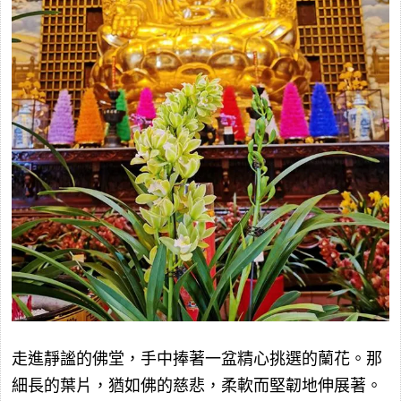
走進靜謐的佛堂，手中捧著一盆精心挑選的蘭花。那
細長的葉片，猶如佛的慈悲，柔軟而堅韌地伸展著。