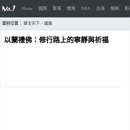
Home
國際
軍事
體育
NBA
台海
娛樂
影
當前位置：
華文天下
國風
>
以蘭禮佛：修行路上的寧靜與祈福