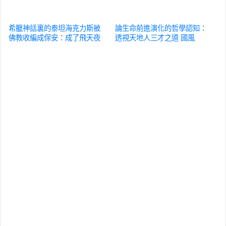
希臘神話裏的泰坦海克力斯被
論生命前進演化的哲學認知：
佛教收編成保安：成了飛天夜
透視天地人三才之道
國風
叉王
國風