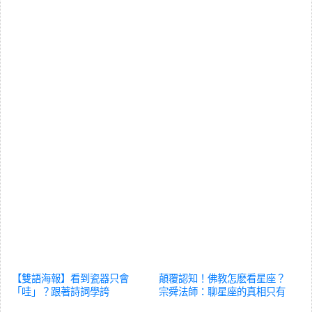
【雙語海報】看到瓷器只會
顛覆認知！佛教怎麽看星座？
「哇」？跟著詩詞學誇
宗舜法師：聊星座的真相只有
誇！/Amazing Jingdezhen
一個
國風