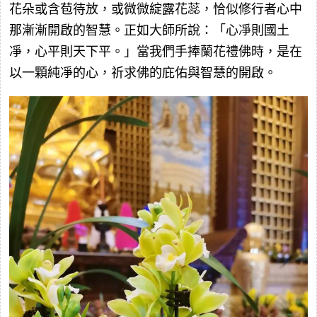
花朵或含苞待放，或微微綻露花蕊，恰似修行者心中
那漸漸開啟的智慧。正如大師所說：「心凈則國土
凈，心平則天下平。」當我們手捧蘭花禮佛時，是在
以一顆純凈的心，祈求佛的庇佑與智慧的開啟。